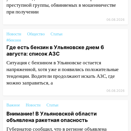
преступной группы, обвиняемых в мошенничестве
14:01
Инсценировали ДТП и получили
при получении
более 4,6 миллиона рублей: перед
судом предстанет банда
06.08.2026
автоподставщиков
Новости
Общество
Статьи
13:36
В Инзе произошел крупный пожар
#бензин
Где есть бензин в Ульяновске днем 6
13:00
В суде защитили репутацию
августа: список АЗС
мужчины, которого необоснованно
обвиняли в жестоком обращении с
Ситуация с бензином в Ульяновске остается
животными
напряженной, хотя уже и появились положительные
тенденции. Водители продолжают искать АЗС, где
12:28
Миллион на «льготниках»: в
можно заправиться, а
Ульяновской области перевозчик
провернул хитрую схему с чужими
06.08.2026
проездными
Важное
Новости
Статьи
12:10
Ульяновский алиментщик накопил
Внимание! В Ульяновской области
120 тысяч долга
объявлена ракетная опасность
11:49
Снят режим «Ракетная
Губернатор сообщил, что в регионе объявлена