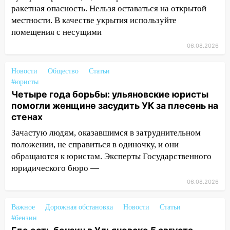
опасность» на территории Ульяновской
ракетная опасность. Нельзя оставаться на открытой
области
местности. В качестве укрытия используйте
11:30
Кабмин РФ разрешил до 1 июля
помещения с несущими
2027 года импорт, выпуск и обращение
06.08.2026
бензина Евро 2, Евро 3, Евро 4
11:12
Новости
Соцсети: на Рябикова автомобиль
Общество
Статьи
#юристы
врезался в забор
Четыре года борьбы: ульяновские юристы
10:27
Где есть бензин в Ульяновске
помогли женщине засудить УК за плесень на
днем 6 августа: список АЗС
стенах
10:16
Зачастую людям, оказавшимся в затруднительном
Внимание! В Ульяновской области
объявлена ракетная опасность
положении, не справиться в одиночку, и они
обращаются к юристам. Эксперты Государственного
10:00
В Старомайнском районе утонул
юридического бюро —
51-летний мужчина
06.08.2026
09:50
В Ульяновске черный коршун
застрял в тепловозе
Важное
Дорожная обстановка
Новости
Статьи
#бензин
09:44
Ульяновские спасатели помогли