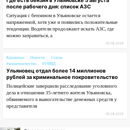
Где есть бензин в Ульяновске 5 августа
юному велосипедисту на улице
после рабочего дня: список АЗС
Чернышевского
Ситуация с бензином в Ульяновске остается
08:21
В Заволжском районе украли два
напряженной, хотя уже и появились положительные
велосипеда
тенденции. Водители продолжают искать АЗС, где
можно заправиться, а
07:18
В Ульяновск идет
тридцатиградусная жара: какая будет
05.08.2026
погода в четверг
Криминал
Новости
Статьи
06:00
Четыре года борьбы: ульяновские
#мошенничество
#УМВД
юристы помогли женщине засудить УК
Ульяновец отдал более 14 миллионов
за плесень на стенах
рублей за криминальное покровительство
05:00
Кому 6 августа звезды сулят
Полицейские завершили расследование уголовного
прибыль, а кому — испытания на
дела в отношении 35-летнего жителя Ульяновска,
прочность
обвиняемого в вымогательстве денежных средств у
05.08.2026
представителя
22:58
Соцсети: на проспекте Тюленева
05.08.2026
ДТП с мотоциклистом