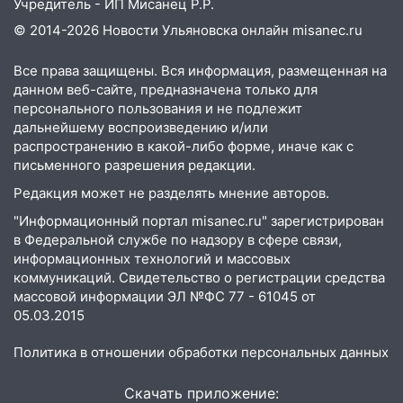
Вешкайме посиделки с судимым
Учредитель - ИП Мисанец Р.Р.
знакомым закончились для женщины
© 2014-2026 Новости Ульяновска онлайн
misanec.ru
больницей
Все права защищены. Вся информация, размещенная на
16:06
18-летняя девушка без прав
данном веб-сайте, предназначена только для
перевернулась на мопеде и попала в
персонального пользования и не подлежит
больницу
дальнейшему воспроизведению и/или
15:59
Ульяновец отдал более 14
распространению в какой-либо форме, иначе как с
письменного разрешения редакции.
миллионов рублей за криминальное
покровительство
Редакция может не разделять мнение авторов.
15:32
На «кольце» кроссовер сбил 18-
"Информационный портал misanec.ru" зарегистрирован
летнего мопедиста
в Федеральной службе по надзору в сфере связи,
информационных технологий и массовых
15:00
В Ульяновске после тройного ДТП
коммуникаций. Свидетельство о регистрации средства
госпитализировали 25-летнего байкера
массовой информации ЭЛ №ФС 77 - 61045 от
05.03.2015
14:32
На Ульяновскую область
надвигается жара
Политика в отношении обработки персональных данных
14:08
Пешеход переходил по «зебре»:
Скачать приложение:
подробности серьезной аварии на