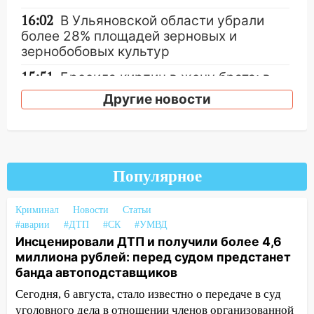
16:02
В Ульяновской области убрали
более 28% площадей зерновых и
зернобобовых культур
15:51
Бросила кирпич в жену брата: в
Ульяновской области завели дело на
Другие новости
агрессивную женщину
15:47
На улице Радищева сбили
курьера: крупная авария в Ульяновске
15:15
Проводил до квартиры и ограбил:
Популярное
новый кавалер женщины оказался
рецидивистом
Криминал
Новости
Статьи
#аварии
#ДТП
#СК
#УМВД
14:26
В Ульяновске ограничат движение
Инсценировали ДТП и получили более 4,6
по улице Ефремова
миллиона рублей: перед судом предстанет
банда автоподставщиков
14:23
67% ульяновцев готовы
передумать увольняться, если им
Сегодня, 6 августа, стало известно о передаче в суд
повысят зарплату
уголовного дела в отношении членов организованной