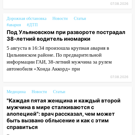
за абонементы закрывшегося фитнес-
07.08.2026
клуба «Рекорд-Fitness»
15:34
После вмешательства
Дорожная обстановка
Новости
Статьи
прокуратуры в селах Ульяновской
#авария
#ДТП
области привели в порядок детские
Под Ульяновском при развороте пострадал
площадки
38-летний водитель иномарки
5 августа в 16:34 произошла крупная авария в
15:27
Прокуратура проверяет
Цильнинском районе. По предварительной
капремонт школы в селе Кивать
информации ГАИ, 38-летний мужчина за рулем
15:08
В Кузоватово после прокурорской
автомобиля «Хонда Аккорд» при
проверки обновили разметку на
07.08.2026
пешеходных переходах
14:40
На проспекте Гая в Ульяновске
Медицина
Новости
Статьи
запретили остановку автомобилей на
"Каждая пятая женщина и каждый второй
50-метровом участке
мужчина в мире сталкиваются с
алопецией": врач рассказал, чем может
14:22
В Новом городе 8 августа пройдет
быть вызвано облысение и как с этим
большой фестиваль «Наше время» с
справиться
мотофристайлом и концертом