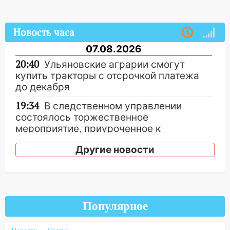
Новость часа
07.08.2026
20:40
Ульяновские аграрии смогут
купить тракторы с отсрочкой платежа
до декабря
19:34
В следственном управлении
состоялось торжественное
мероприятие, приуроченное к
празднованию Дня сотрудника органов
Другие новости
следствия Российской Федерации
19:30
Ульяновцев приглашают
поддержать «Симбирскую чебурашку»
на фестивале «ФормАРТ»
Популярное
18:11
Ульяновская область стала
пилотным регионом проекта