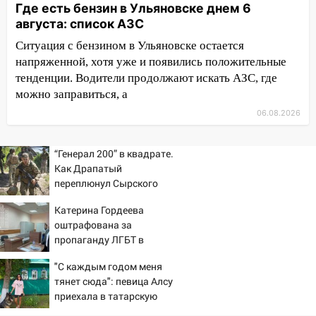
Где есть бензин в Ульяновске днем 6
из Европы и потерял 760 тысяч рублей
августа: список АЗС
12:20
В Чердаклинском районе
Ситуация с бензином в Ульяновске остается
столкнулись «Лада» и Chevrolet:
напряженной, хотя уже и появились положительные
пострадал 14-летний подросток
тенденции. Водители продолжают искать АЗС, где
можно заправиться, а
12:00
Где есть бензин в Ульяновске 7
августа: список АЗС
06.08.2026
11:50
Заснул рядом с ребёнком и
случайно задушил его: суд вынес
“Генерал 200” в квадрате.
приговор
Как Драпатый
переплюнул Сырского
11:38
В Ленинском районе пожар
полностью уничтожил дачный дом и
Катерина Гордеева
оштрафована за
сарай
пропаганду ЛГБТ в
11:38
В Госдуме предложили отменить
интернете - Новости на
"С каждым годом меня
ЕГЭ с 2027 года
Вести.ru
тянет сюда": певица Алсу
11:25
В Ульяновске ИИ будет выявлять
приехала в татарскую
нарушителей на контейнерных
деревню, где прошло ее