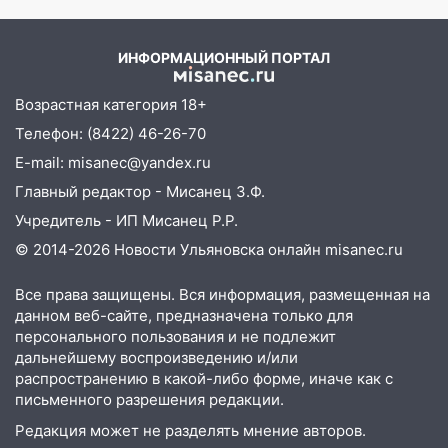
площадках
детство 07/08/2026 –
Новости
11:20
Ульяновская шахматистка
ИНФОРМАЦИОННЫЙ ПОРТАЛ
Валерия Клейменова выиграла два
золота в составе сборной мира
Возрастная категория 18+
11:16
В Ульяновске открыли памятную
Телефон: (8422) 46-26-70
доску декабристу Кондратию Рылееву
E-mail: misanec@yandex.ru
10:40
В Ульяновске спасатели ночью
Главный редактор - Мисанец З.Ф.
нашли потерявшегося в заброшенных
Учредитель - ИП Мисанец Р.Р.
садах 79-летнего мужчину
© 2014-2026 Новости Ульяновска онлайн
misanec.ru
10:26
На нескольких улицах Ульяновска
временно отключили холодную воду
Все права защищены. Вся информация, размещенная на
данном веб-сайте, предназначена только для
10:14
В Ульяновске двоих участников
персонального пользования и не подлежит
коррупционной схемы при ЦГКБ
дальнейшему воспроизведению и/или
отправили в колонию на 7 и 8 лет
распространению в какой-либо форме, иначе как с
письменного разрешения редакции.
09:52
Ночью беспилотники сбили над
Редакция может не разделять мнение авторов.
соседними Татарстаном и Саратовской