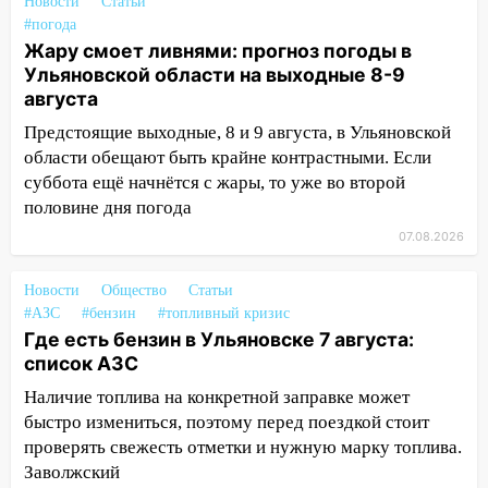
Новости
Статьи
«Культурное долголетие»
#погода
17:16
В реанимацию Ульяновской
Жару смоет ливнями: прогноз погоды в
областной больницы поступили шесть
Ульяновской области на выходные 8-9
новых аппаратов ИВЛ
августа
Предстоящие выходные, 8 и 9 августа, в Ульяновской
16:51
В Чердаклинском районе
области обещают быть крайне контрастными. Если
ремонтируют дороги, ставят остановки
суббота ещё начнётся с жары, то уже во второй
и проводят новое освещение
половине дня погода
16:35
В Ульяновске установили ещё
07.08.2026
девять бункеров для крупногабаритного
мусора
Новости
Общество
Статьи
16:26
В Ульяновске бесплатно покажут
#АЗС
#бензин
#топливный кризис
матч «Волги» под открытым небом
Где есть бензин в Ульяновске 7 августа:
список АЗС
16:12
В Ульяновском госуниверситете
Наличие топлива на конкретной заправке может
разработают отечественный прибор для
быстро измениться, поэтому перед поездкой стоит
цифровой ПЦР
проверять свежесть отметки и нужную марку топлива.
15:47
Ульяновцы могут вернуть деньги
Заволжский