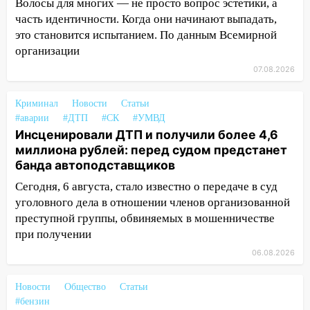
«Мураками»
Волосы для многих — не просто вопрос эстетики, а
часть идентичности. Когда они начинают выпадать,
14:04
Жару смоет ливнями: прогноз
это становится испытанием. По данным Всемирной
погоды в Ульяновской области на
организации
выходные 8-9 августа
07.08.2026
13:30
В Ульяновске транспортные
полицейские проведут акцию «Час
Криминал
Новости
Статьи
пассажира»
#аварии
#ДТП
#СК
#УМВД
Инсценировали ДТП и получили более 4,6
13:20
В Ульяновске за один день
миллиона рублей: перед судом предстанет
обокрали женщину на пляже и
банда автоподставщиков
подростка в сквере
Сегодня, 6 августа, стало известно о передаче в суд
13:01
В Димитровграде мужчина
уголовного дела в отношении членов организованной
выбросил из машины страйкбольную
преступной группы, обвиняемых в мошенничестве
гранату: его задержали
при получении
12:34
На Ульяновскую область
06.08.2026
надвигается сильнейшая непогода: град
и шквал до 27 м/с
Новости
Общество
Статьи
#бензин
12:31
Ульяновец хотел купить иномарку