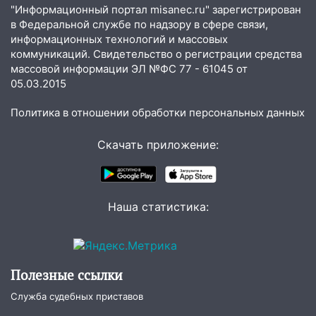
областью
"Информационный портал misanec.ru" зарегистрирован
в Федеральной службе по надзору в сфере связи,
09:41
Диана Шурыгина уверовала в
информационных технологий и массовых
Бога в СИЗО
коммуникаций. Свидетельство о регистрации средства
массовой информации ЭЛ №ФС 77 - 61045 от
09:35
В Ульяновске директора фирмы
05.03.2015
будут судить за неуплату налогов на 48
млн рублей
Политика в отношении обработки персональных данных
08:22
Подросток на питбайке сбил
Скачать приложение:
велосипедистку: пострадали двое
07:20
Жара возвращается: ожидается
знойный и сухой четверг
Наша статистика:
06:00
Под Ульяновском при развороте
пострадал 38-летний водитель
иномарки
05:00
«Каждая пятая женщина и каждый
Полезные ссылки
второй мужчина в мире сталкиваются с
Служба судебных приставов
алопецией»: врач рассказал, чем может