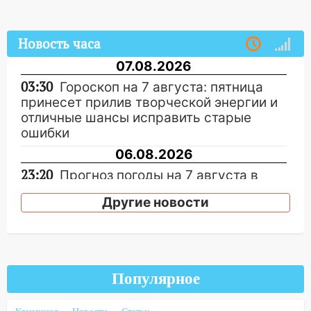
Новость часа
07.08.2026
03:30
Гороскоп на 7 августа: пятница
принесет прилив творческой энергии и
отличные шансы исправить старые
ошибки
06.08.2026
23:20
Прогноз погоды на 7 августа в
Ульяновской области
Другие новости
20:04
Ульяновцев приглашают на забег,
посвящённый Дню воздушного флота
России
19:12
В Ульяновской области
Популярное
руководителя частной компании
наказали за сокрытие прошлого своего