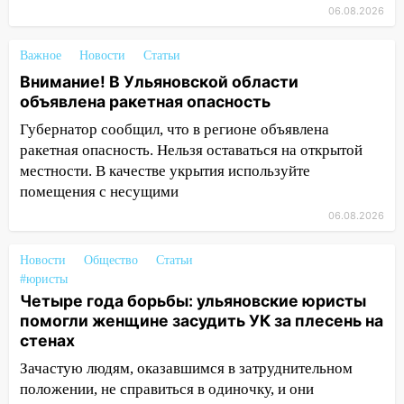
15:47
На улице Радищева сбили
06.08.2026
курьера: крупная авария в Ульяновске
15:15
Проводил до квартиры и ограбил:
Важное
Новости
Статьи
новый кавалер женщины оказался
Внимание! В Ульяновской области
рецидивистом
объявлена ракетная опасность
14:26
В Ульяновске ограничат движение
Губернатор сообщил, что в регионе объявлена
по улице Ефремова
ракетная опасность. Нельзя оставаться на открытой
местности. В качестве укрытия используйте
14:23
67% ульяновцев готовы
помещения с несущими
передумать увольняться, если им
06.08.2026
повысят зарплату
14:01
Инсценировали ДТП и получили
Новости
Общество
Статьи
более 4,6 миллиона рублей: перед
#юристы
судом предстанет банда
Четыре года борьбы: ульяновские юристы
автоподставщиков
помогли женщине засудить УК за плесень на
стенах
13:36
В Инзе произошел крупный пожар
Зачастую людям, оказавшимся в затруднительном
13:00
В суде защитили репутацию
положении, не справиться в одиночку, и они
мужчины, которого необоснованно