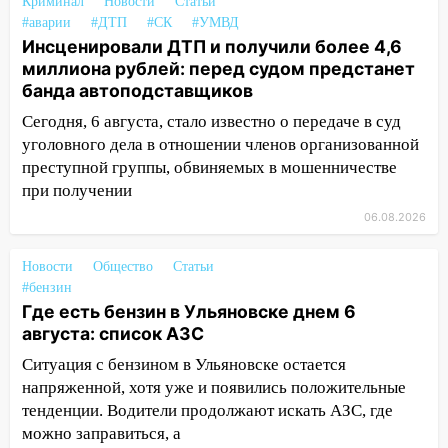
Криминал
Новости
Статьи
сотрудник
#аварии
#ДТП
#СК
#УМВД
18:02
Инсценировали ДТП и получили более 4,6
В Ульяновск едут звезды
миллиона рублей: перед судом предстанет
баскетбола!
банда автоподставщиков
17:08
Ульяновский областной суд
Сегодня, 6 августа, стало известно о передаче в суд
оставил в силе приговор руководству
уголовного дела в отношении членов организованной
«УльяновскФармации» за махинации на
преступной группы, обвиняемых в мошенничестве
3,2 млн рублей
при получении
16:09
Ветераны легкой атлетики из
06.08.2026
Ульяновска успешно выступили на
Чемпионате России
Новости
Общество
Статьи
16:02
В Ульяновской области убрали
#бензин
Где есть бензин в Ульяновске днем 6
более 28% площадей зерновых и
августа: список АЗС
зернобобовых культур
Ситуация с бензином в Ульяновске остается
15:51
Бросила кирпич в жену брата: в
напряженной, хотя уже и появились положительные
Ульяновской области завели дело на
тенденции. Водители продолжают искать АЗС, где
агрессивную женщину
можно заправиться, а