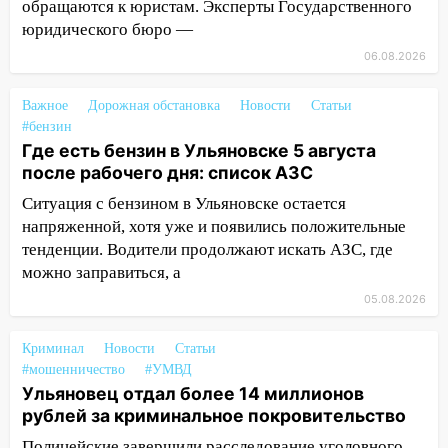
обращаются к юристам. Эксперты Государственного
обвиняли в жестоком обращении с
юридического бюро —
животными
06.08.2026
12:28
Миллион на «льготниках»: в
Ульяновской области перевозчик
Важное
Дорожная обстановка
Новости
Статьи
провернул хитрую схему с чужими
#бензин
проездными
Где есть бензин в Ульяновске 5 августа
после рабочего дня: список АЗС
12:10
Ульяновский алиментщик накопил
120 тысяч долга
Ситуация с бензином в Ульяновске остается
напряженной, хотя уже и появились положительные
11:49
Снят режим «Ракетная
тенденции. Водители продолжают искать АЗС, где
опасность» на территории Ульяновской
можно заправиться, а
области
05.08.2026
11:30
Кабмин РФ разрешил до 1 июля
2027 года импорт, выпуск и обращение
Криминал
Новости
Статьи
бензина Евро 2, Евро 3, Евро 4
#мошенничество
#УМВД
Ульяновец отдал более 14 миллионов
11:12
Соцсети: на Рябикова автомобиль
рублей за криминальное покровительство
врезался в забор
Полицейские завершили расследование уголовного