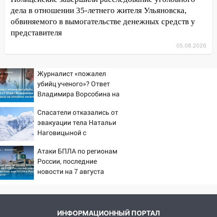
10:27
Где есть бензин в Ульяновске
дела в отношении 35-летнего жителя Ульяновска,
днем 6 августа: список АЗС
обвиняемого в вымогательстве денежных средств у
представителя
10:16
Внимание! В Ульяновской области
объявлена ракетная опасность
05.08.2026
10:00
В Старомайнском районе утонул
Журналист «пожалел
51-летний мужчина
убийц ученого»? Ответ
09:50
В Ульяновске черный коршун
Владимира Ворсобина на
застрял в тепловозе
отклики читателей
Спасатели отказались от
09:44
Ульяновские спасатели помогли
эвакуации тела Натальи
юному велосипедисту на улице
Наговицыной с
Чернышевского
семитысячника
Атаки БПЛА по регионам
08:21
В Заволжском районе украли два
России, последние
велосипеда
новости на 7 августа
2026: последствия, атаки
07:18
В Ульяновск идет
на склады Wildberries,
тридцатиградусная жара: какая будет
состояние пострадавших
погода в четверг
ИНФОРМАЦИОННЫЙ ПОРТАЛ