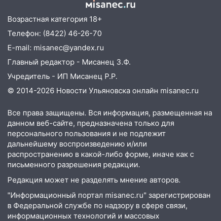
06:00
Четыре года борьбы: ульяновские
Возрастная категория 18+
юристы помогли женщине засудить УК
за плесень на стенах
Телефон: (8422) 46-26-70
E-mail: misanec@yandex.ru
05:00
Кому 6 августа звезды сулят
прибыль, а кому — испытания на
Главный редактор - Мисанец З.Ф.
прочность
Учредитель - ИП Мисанец Р.Р.
05.08.2026
© 2014-2026 Новости Ульяновска онлайн
misanec.ru
22:58
Соцсети: на проспекте Тюленева
Все права защищены. Вся информация, размещенная на
ДТП с мотоциклистом
данном веб-сайте, предназначена только для
20:22
Мошенники обманули 92-летнюю
персонального пользования и не подлежит
жительницу Ульяновской области
дальнейшему воспроизведению и/или
распространению в какой-либо форме, иначе как с
19:14
Житель Ульяновской области
письменного разрешения редакции.
подвез троих незнакомцев на трассе и
Редакция может не разделять мнение авторов.
заработал уголовное дело
"Информационный портал misanec.ru" зарегистрирован
18:14
Прогноз погоды на 6 августа в
в Федеральной службе по надзору в сфере связи,
Ульяновской области
информационных технологий и массовых