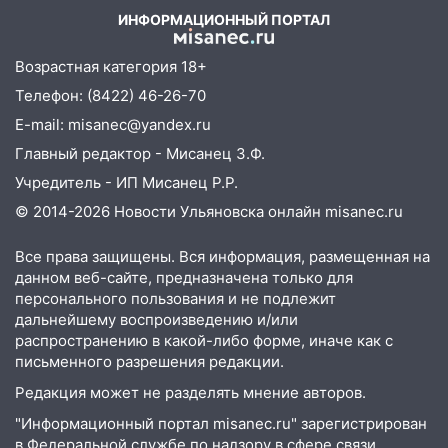
более 28% площадей зерновых и
ИНФОРМАЦИОННЫЙ ПОРТАЛ
зернобобовых культур
15:51
Бросила кирпич в жену брата: в
Возрастная категория 18+
Ульяновской области завели дело на
Телефон: (8422) 46-26-70
агрессивную женщину
E-mail: misanec@yandex.ru
15:47
На улице Радищева сбили
Главный редактор - Мисанец З.Ф.
курьера: крупная авария в Ульяновске
Учредитель - ИП Мисанец Р.Р.
15:15
Проводил до квартиры и ограбил:
© 2014-2026 Новости Ульяновска онлайн
misanec.ru
новый кавалер женщины оказался
рецидивистом
Все права защищены. Вся информация, размещенная на
данном веб-сайте, предназначена только для
14:26
В Ульяновске ограничат движение
персонального пользования и не подлежит
по улице Ефремова
дальнейшему воспроизведению и/или
распространению в какой-либо форме, иначе как с
14:23
67% ульяновцев готовы
письменного разрешения редакции.
передумать увольняться, если им
повысят зарплату
Редакция может не разделять мнение авторов.
"Информационный портал misanec.ru" зарегистрирован
14:01
Инсценировали ДТП и получили
в Федеральной службе по надзору в сфере связи,