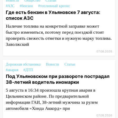
приговор
Новости
Общество
Статьи
#АЗС
#бензин
#топливный кризис
11:38
В Ленинском районе пожар
Где есть бензин в Ульяновске 7 августа:
полностью уничтожил дачный дом и
список АЗС
сарай
Наличие топлива на конкретной заправке может
11:38
В Госдуме предложили отменить
быстро измениться, поэтому перед поездкой стоит
ЕГЭ с 2027 года
проверять свежесть отметки и нужную марку топлива.
Заволжский
11:25
В Ульяновске ИИ будет выявлять
07.08.2026
нарушителей на контейнерных
площадках
Дорожная обстановка
Новости
Статьи
11:20
Ульяновская шахматистка
#авария
#ДТП
Валерия Клейменова выиграла два
Под Ульяновском при развороте пострадал
золота в составе сборной мира
38-летний водитель иномарки
11:16
В Ульяновске открыли памятную
5 августа в 16:34 произошла крупная авария в
доску декабристу Кондратию Рылееву
Цильнинском районе. По предварительной
информации ГАИ, 38-летний мужчина за рулем
10:40
В Ульяновске спасатели ночью
автомобиля «Хонда Аккорд» при
нашли потерявшегося в заброшенных
07.08.2026
садах 79-летнего мужчину