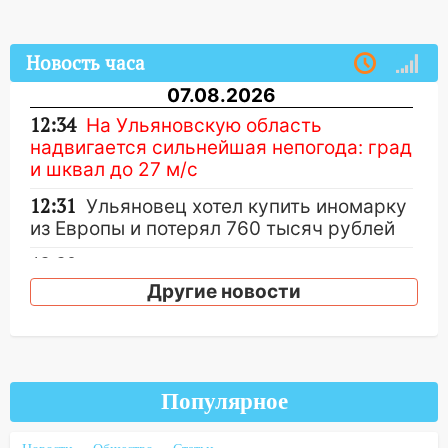
Новость часа
07.08.2026
12:34
На Ульяновскую область
надвигается сильнейшая непогода: град
и шквал до 27 м/с
12:31
Ульяновец хотел купить иномарку
из Европы и потерял 760 тысяч рублей
12:20
В Чердаклинском районе
столкнулись «Лада» и Chevrolet:
Другие новости
пострадал 14-летний подросток
12:00
Где есть бензин в Ульяновске 7
августа: список АЗС
Популярное
11:50
Заснул рядом с ребёнком и
случайно задушил его: суд вынес