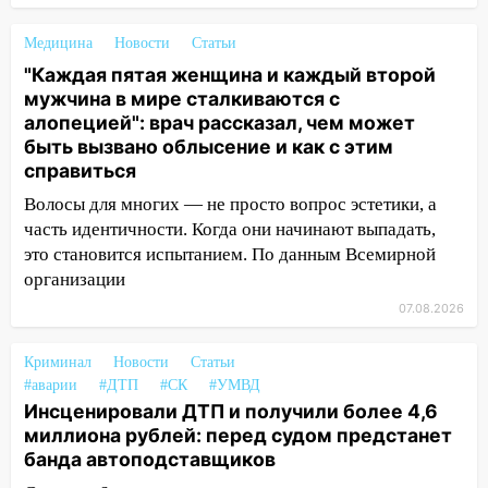
10:26
На нескольких улицах Ульяновска
Медицина
Новости
Статьи
временно отключили холодную воду
"Каждая пятая женщина и каждый второй
10:14
мужчина в мире сталкиваются с
В Ульяновске двоих участников
алопецией": врач рассказал, чем может
коррупционной схемы при ЦГКБ
быть вызвано облысение и как с этим
отправили в колонию на 7 и 8 лет
справиться
09:52
Ночью беспилотники сбили над
Волосы для многих — не просто вопрос эстетики, а
соседними Татарстаном и Саратовской
часть идентичности. Когда они начинают выпадать,
областью
это становится испытанием. По данным Всемирной
09:41
Диана Шурыгина уверовала в
организации
Бога в СИЗО
07.08.2026
09:35
В Ульяновске директора фирмы
будут судить за неуплату налогов на 48
Криминал
Новости
Статьи
млн рублей
#аварии
#ДТП
#СК
#УМВД
Инсценировали ДТП и получили более 4,6
08:22
Подросток на питбайке сбил
миллиона рублей: перед судом предстанет
велосипедистку: пострадали двое
банда автоподставщиков