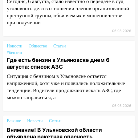
07:20
Жара возвращается: ожидается
Сегодня, 6 августа, стало известно о передаче в суд
знойный и сухой четверг
уголовного дела в отношении членов организованной
преступной группы, обвиняемых в мошенничестве
06:00
Под Ульяновском при развороте
при получении
пострадал 38-летний водитель
06.08.2026
иномарки
05:00
«Каждая пятая женщина и каждый
Новости
Общество
Статьи
второй мужчина в мире сталкиваются с
#бензин
алопецией»: врач рассказал, чем может
Где есть бензин в Ульяновске днем 6
быть вызвано облысение и как с этим
августа: список АЗС
справиться
Ситуация с бензином в Ульяновске остается
03:30
Гороскоп на 7 августа: пятница
напряженной, хотя уже и появились положительные
принесет прилив творческой энергии и
тенденции. Водители продолжают искать АЗС, где
отличные шансы исправить старые
можно заправиться, а
ошибки
06.08.2026
06.08.2026
23:20
Важное
Прогноз погоды на 7 августа в
Новости
Статьи
Ульяновской области
Внимание! В Ульяновской области
объявлена ракетная опасность