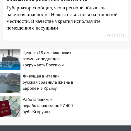
20:04
Ульяновцев приглашают на забег,
Губернатор сообщил, что в регионе объявлена
посвящённый Дню воздушного флота
ракетная опасность. Нельзя оставаться на открытой
России
местности. В качестве укрытия используйте
19:12
В Ульяновской области
помещения с несущими
руководителя частной компании
06.08.2026
наказали за сокрытие прошлого своего
сотрудник
Цепь из 19 американских
18:02
В Ульяновск едут звезды
атомных подлодок
баскетбола!
«окружает» Россию и
Китай: это инструмент
17:08
Ульяновский областной суд
Живущая в Италии
первого массированного
оставил в силе приговор руководству
русская сравнила жизнь в
удара
«УльяновскФармации» за махинации на
Европе и в Крыму
3,2 млн рублей
Работающим, и
16:09
Ветераны легкой атлетики из
неработающим: по 27 400
Ульяновска успешно выступили на
рублей вручат
Чемпионате России
пенсионерам в сентябре -
PrimaMedia.ru
16:02
В Ульяновской области убрали