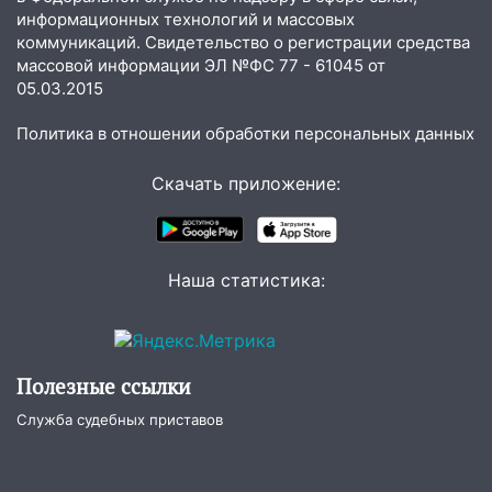
более 4,6 миллиона рублей: перед
информационных технологий и массовых
судом предстанет банда
коммуникаций. Свидетельство о регистрации средства
автоподставщиков
массовой информации ЭЛ №ФС 77 - 61045 от
05.03.2015
13:36
В Инзе произошел крупный пожар
13:00
В суде защитили репутацию
Политика в отношении обработки персональных данных
мужчины, которого необоснованно
обвиняли в жестоком обращении с
Скачать приложение:
животными
12:28
Миллион на «льготниках»: в
Ульяновской области перевозчик
Наша статистика:
провернул хитрую схему с чужими
проездными
12:10
Ульяновский алиментщик накопил
120 тысяч долга
Полезные ссылки
11:49
Снят режим «Ракетная
Служба судебных приставов
опасность» на территории Ульяновской
области