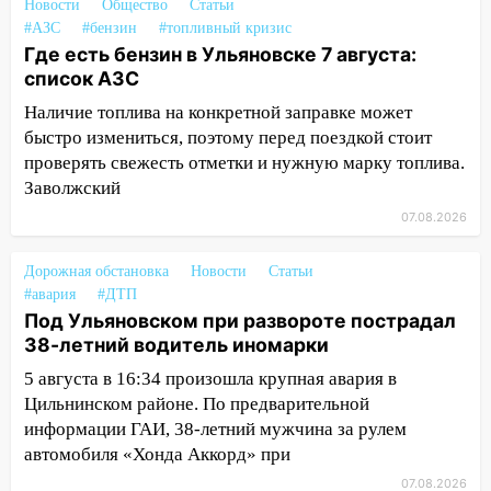
Новости
Общество
Статьи
#АЗС
#бензин
#топливный кризис
15:27
Прокуратура проверяет
Где есть бензин в Ульяновске 7 августа:
капремонт школы в селе Кивать
список АЗС
15:08
В Кузоватово после прокурорской
Наличие топлива на конкретной заправке может
проверки обновили разметку на
быстро измениться, поэтому перед поездкой стоит
пешеходных переходах
проверять свежесть отметки и нужную марку топлива.
14:40
Заволжский
На проспекте Гая в Ульяновске
запретили остановку автомобилей на
07.08.2026
50-метровом участке
Дорожная обстановка
Новости
Статьи
14:22
В Новом городе 8 августа пройдет
#авария
#ДТП
большой фестиваль «Наше время» с
Под Ульяновском при развороте пострадал
мотофристайлом и концертом
38-летний водитель иномарки
«Мураками»
5 августа в 16:34 произошла крупная авария в
14:04
Жару смоет ливнями: прогноз
Цильнинском районе. По предварительной
погоды в Ульяновской области на
информации ГАИ, 38-летний мужчина за рулем
выходные 8-9 августа
автомобиля «Хонда Аккорд» при
13:30
В Ульяновске транспортные
07.08.2026