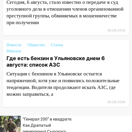
12:00
Где есть бензин в Ульяновске 7
Сегодня, 6 августа, стало известно о передаче в суд
августа: список АЗС
уголовного дела в отношении членов организованной
преступной группы, обвиняемых в мошенничестве
11:50
Заснул рядом с ребёнком и
при получении
случайно задушил его: суд вынес
06.08.2026
приговор
11:38
В Ленинском районе пожар
Новости
Общество
Статьи
полностью уничтожил дачный дом и
#бензин
сарай
Где есть бензин в Ульяновске днем 6
августа: список АЗС
11:38
В Госдуме предложили отменить
ЕГЭ с 2027 года
Ситуация с бензином в Ульяновске остается
напряженной, хотя уже и появились положительные
11:25
В Ульяновске ИИ будет выявлять
тенденции. Водители продолжают искать АЗС, где
нарушителей на контейнерных
можно заправиться, а
площадках
06.08.2026
11:20
Ульяновская шахматистка
Валерия Клейменова выиграла два
“Генерал 200” в квадрате.
золота в составе сборной мира
Как Драпатый
переплюнул Сырского