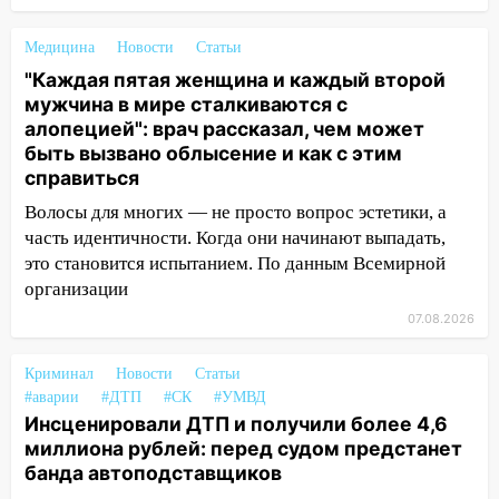
полицейские проведут акцию «Час
пассажира»
Медицина
Новости
Статьи
13:20
В Ульяновске за один день
"Каждая пятая женщина и каждый второй
обокрали женщину на пляже и
мужчина в мире сталкиваются с
подростка в сквере
алопецией": врач рассказал, чем может
быть вызвано облысение и как с этим
13:01
В Димитровграде мужчина
справиться
выбросил из машины страйкбольную
Волосы для многих — не просто вопрос эстетики, а
гранату: его задержали
часть идентичности. Когда они начинают выпадать,
12:34
На Ульяновскую область
это становится испытанием. По данным Всемирной
надвигается сильнейшая непогода: град
организации
и шквал до 27 м/с
07.08.2026
12:31
Ульяновец хотел купить иномарку
из Европы и потерял 760 тысяч рублей
Криминал
Новости
Статьи
#аварии
#ДТП
#СК
#УМВД
12:20
В Чердаклинском районе
Инсценировали ДТП и получили более 4,6
столкнулись «Лада» и Chevrolet:
миллиона рублей: перед судом предстанет
пострадал 14-летний подросток
банда автоподставщиков