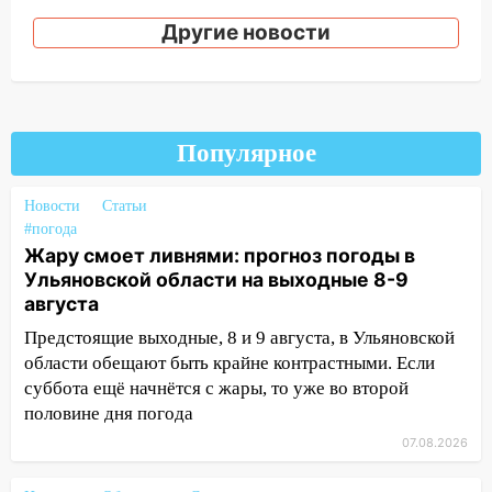
ремонтируют дороги, ставят остановки
Другие новости
и проводят новое освещение
16:35
В Ульяновске установили ещё
девять бункеров для крупногабаритного
мусора
Популярное
16:26
В Ульяновске бесплатно покажут
матч «Волги» под открытым небом
Новости
Статьи
#погода
16:12
В Ульяновском госуниверситете
Жару смоет ливнями: прогноз погоды в
разработают отечественный прибор для
Ульяновской области на выходные 8-9
цифровой ПЦР
августа
15:47
Ульяновцы могут вернуть деньги
Предстоящие выходные, 8 и 9 августа, в Ульяновской
за абонементы закрывшегося фитнес-
области обещают быть крайне контрастными. Если
клуба «Рекорд-Fitness»
суббота ещё начнётся с жары, то уже во второй
15:34
половине дня погода
После вмешательства
прокуратуры в селах Ульяновской
07.08.2026
области привели в порядок детские
площадки