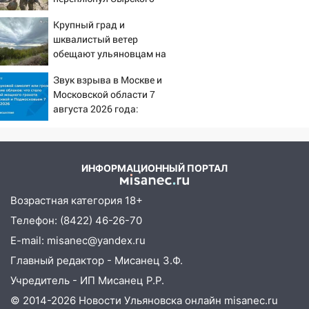
11:16
В Ульяновске открыли памятную
доску декабристу Кондратию Рылееву
Крупный град и
10:40
шквалистый ветер
В Ульяновске спасатели ночью
обещают ульяновцам на
нашли потерявшегося в заброшенных
выходные
садах 79-летнего мужчину
Звук взрыва в Москве и
Московской области 7
10:26
На нескольких улицах Ульяновска
августа 2026 года:
временно отключили холодную воду
Причины, источник,
10:14
В Ульяновске двоих участников
откуда был громкий
коррупционной схемы при ЦГКБ
хлопок
отправили в колонию на 7 и 8 лет
ИНФОРМАЦИОННЫЙ ПОРТАЛ
09:52
Ночью беспилотники сбили над
Возрастная категория 18+
соседними Татарстаном и Саратовской
Телефон: (8422) 46-26-70
областью
E-mail: misanec@yandex.ru
09:41
Диана Шурыгина уверовала в
Главный редактор - Мисанец З.Ф.
Бога в СИЗО
Учредитель - ИП Мисанец Р.Р.
09:35
В Ульяновске директора фирмы
© 2014-2026 Новости Ульяновска онлайн
misanec.ru
будут судить за неуплату налогов на 48