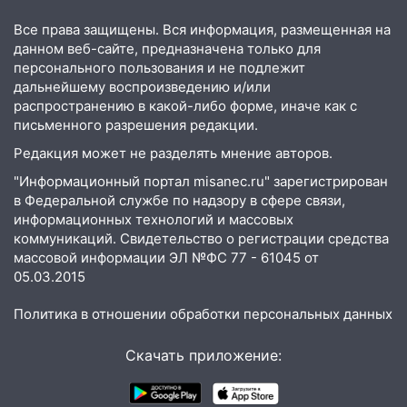
млн рублей
Все права защищены. Вся информация, размещенная на
08:22
Подросток на питбайке сбил
данном веб-сайте, предназначена только для
велосипедистку: пострадали двое
персонального пользования и не подлежит
дальнейшему воспроизведению и/или
07:20
Жара возвращается: ожидается
распространению в какой-либо форме, иначе как с
знойный и сухой четверг
письменного разрешения редакции.
Редакция может не разделять мнение авторов.
06:00
Под Ульяновском при развороте
пострадал 38-летний водитель
"Информационный портал misanec.ru" зарегистрирован
иномарки
в Федеральной службе по надзору в сфере связи,
информационных технологий и массовых
05:00
«Каждая пятая женщина и каждый
коммуникаций. Свидетельство о регистрации средства
второй мужчина в мире сталкиваются с
массовой информации ЭЛ №ФС 77 - 61045 от
алопецией»: врач рассказал, чем может
05.03.2015
быть вызвано облысение и как с этим
справиться
Политика в отношении обработки персональных данных
03:30
Гороскоп на 7 августа: пятница
Скачать приложение:
принесет прилив творческой энергии и
отличные шансы исправить старые
ошибки