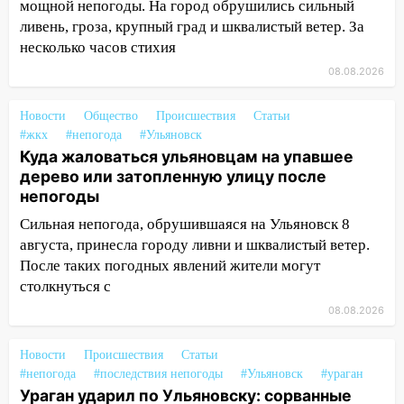
мощной непогоды. На город обрушились сильный
14:14
Студента из Ульяновска обманули
ливень, гроза, крупный град и шквалистый ветер. За
мошенники под видом преподавателя
несколько часов стихия
14:12
08.08.2026
Куда жаловаться ульяновцам на
упавшее дерево или затопленную улицу
после непогоды
Новости
Общество
Происшествия
Статьи
#жкх
#непогода
#Ульяновск
13:59
В Новом городе ураганным
Куда жаловаться ульяновцам на упавшее
ветром сорвало опалубку со
дерево или затопленную улицу после
строящегося дома
непогоды
13:54
В мэрии Ульяновска рассказали,
Сильная непогода, обрушившаяся на Ульяновск 8
как устраняют последствия мощного
августа, принесла городу ливни и шквалистый ветер.
шторма
После таких погодных явлений жители могут
столкнуться с
13:49
Стихия продолжает крушить
08.08.2026
Ульяновск: дерево рухнуло на дом на
Орджоникидзе
Новости
Происшествия
Статьи
13:47
На Нижней Террасе мощным
#непогода
#последствия непогоды
#Ульяновск
#ураган
ветром вырвало дерево с корнем
Ураган ударил по Ульяновску: сорванные