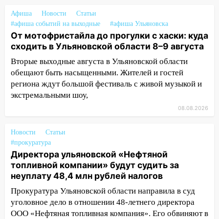
Новгородской в Ульяновске и рухнуло
Афиша
Новости
Статьи
на электрощит
#афиша событий на выходные
#афиша Ульяновска
13:10
В Заволжском районе дерево
От мотофристайла до прогулки с хаски: куда
упало во дворе
сходить в Ульяновской области 8–9 августа
Вторые выходные августа в Ульяновской области
13:08
Ураган ударил по Ульяновску:
обещают быть насыщенными. Жителей и гостей
сорванные крыши, поваленные деревья,
региона ждут большой фестиваль с живой музыкой и
затопленные улицы и остановившиеся
экстремальными шоу,
трамваи
08.08.2026
12:17
Ульяновск накрыл крупный град:
после ливня город снова уходит под
Новости
Статьи
воду
#прокуратура
12:12
Прокуратура взяла на контроль
Директора ульяновской «Нефтяной
ДТП с шестилетним ребёнком на улице
топливной компании» будут судить за
Федерации
неуплату 48,4 млн рублей налогов
Прокуратура Ульяновской области направила в суд
12:01
Пьяная женщина сбила
уголовное дело в отношении 48-летнего директора
шестилетнего ребёнка на улице
ООО «Нефтяная топливная компания». Его обвиняют в
Федерации: возбуждено уголовное дело