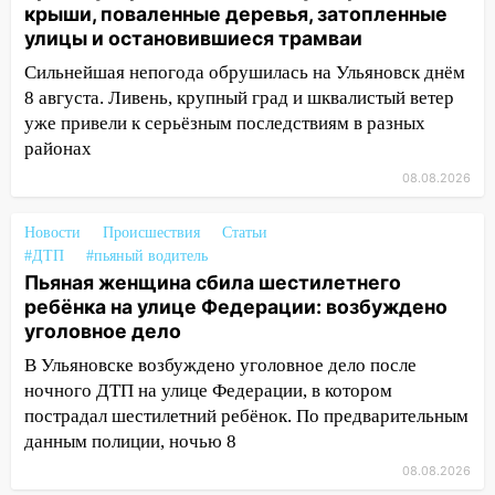
крыши, поваленные деревья, затопленные
13:46
Сильный ветер сорвал крышу с
улицы и остановившиеся трамваи
СТО на проспекте Созидателей
Сильнейшая непогода обрушилась на Ульяновск днём
13:35
Непогода продолжает бить по
8 августа. Ливень, крупный град и шквалистый ветер
транспорту: в Ульяновске трамвай
уже привели к серьёзным последствиям в разных
сошёл с рельсов
районах
13:22
Упавшие деревья перекрыли
08.08.2026
дороги в Ульяновске: фото
Новости
Происшествия
Статьи
13:17
Непогода в Ульяновске не
#ДТП
#пьяный водитель
закончится сегодня: сильные ливни
Пьяная женщина сбила шестилетнего
сохранятся 9 августа
ребёнка на улице Федерации: возбуждено
13:15
Трижды «брал в долг» без спроса:
уголовное дело
житель Вешкаймского района похитил у
В Ульяновске возбуждено уголовное дело после
знакомого 191 тысячу рублей
ночного ДТП на улице Федерации, в котором
пострадал шестилетний ребёнок. По предварительным
13:14
Ураган оторвал светофор на
данным полиции, ночью 8
проспекте Филатова в Ульяновске
08.08.2026
13:12
Дерево пробило крышу дома на