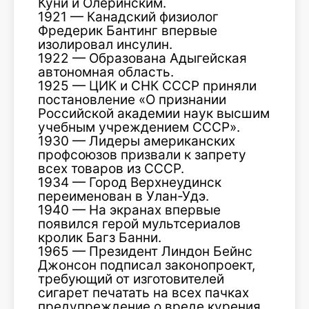
Куни и Олеринским.
1921 — Канадский физиолог
Фредерик Бантинг впервые
изолировал инсулин.
1922 — Образована Адыгейская
автономная область.
1925 — ЦИК и СНК СССР приняли
постановление «О признании
Российской академии наук высшим
учебным учреждением СССР».
1930 — Лидеры американских
профсоюзов призвали к запрету
всех товаров из СССР.
1934 — Город Верхнеудинск
переименован в Улан-Удэ.
1940 — На экранах впервые
появился герой мультсериалов
кролик Багз Банни.
1965 — Президент Линдон Бейнс
Джонсон подписал законопроект,
требующий от изготовителей
сигарет печатать на всех пачках
предупреждение о вреде курения