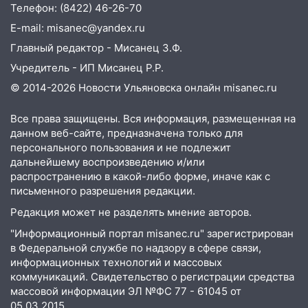
августа
Телефон: (8422) 46-26-70
E-mail: misanec@yandex.ru
06:45
Императорский мост в
Ульяновске останется закрытым до
Главный редактор - Мисанец З.Ф.
утра 10 августа
Учредитель - ИП Мисанец Р.Р.
05:18
Судьба готовит сюрприз: гороскоп
© 2014-2026 Новости Ульяновска онлайн
misanec.ru
на 8 августа — кому повезет с
деньгами, а кого ждет неожиданная
Все права защищены. Вся информация, размещенная на
встреча
данном веб-сайте, предназначена только для
персонального пользования и не подлежит
04:47
В Ульяновской области объявили
дальнейшему воспроизведению и/или
ракетную опасность: звучат сирены
распространению в какой-либо форме, иначе как с
письменного разрешения редакции.
07.08.2026
Редакция может не разделять мнение авторов.
20:40
Ульяновские аграрии смогут
купить тракторы с отсрочкой платежа
"Информационный портал misanec.ru" зарегистрирован
до декабря
в Федеральной службе по надзору в сфере связи,
информационных технологий и массовых
19:34
В следственном управлении
коммуникаций. Свидетельство о регистрации средства
состоялось торжественное
массовой информации ЭЛ №ФС 77 - 61045 от
мероприятие, приуроченное к
05.03.2015