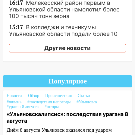
16:17
Мелекесский район первым в
Ульяновской области намолотил более
100 тысяч тонн зерна
15:17
В колледжи и техникумы
Ульяновской области подали более 10
тысяч заявлений
Другие новости
15:04
Фоторепортаж с улиц Ульяновска
после шторма: поваленные деревья и
затопленные улицы
14:28
Ураган вырвал остановку на улице
Популярное
Деева в Заволжье
14:26
Жители Ульяновска сами
Новости
Обзор
Происшествия
Статьи
пытаются расчистить ливнёвки, не
#ливень
#последствия непогоды
#Ульяновск
дождавшись коммунальщиков
#ураган 8 августа
#шторм
«Ульяновскалипсис»: последствия урагана 8
14:16
Шторм продолжает ломать город:
августа
на улице Любови Шевцовой рухнул
Днём 8 августа Ульяновск оказался под ударом
светофор