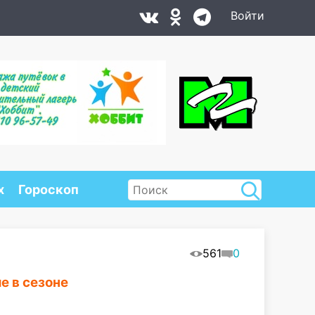
Войти
х
Гороскоп
561
0
е в сезоне