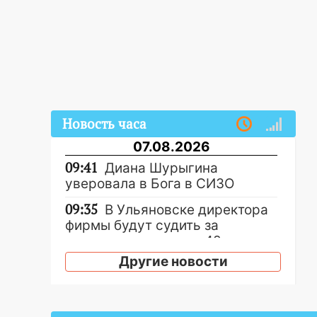
Новость часа
07.08.2026
09:41
Диана Шурыгина
уверовала в Бога в СИЗО
09:35
В Ульяновске директора
фирмы будут судить за
неуплату налогов на 48 млн
рублей
Другие новости
08:22
Подросток на питбайке
сбил велосипедистку:
пострадали двое