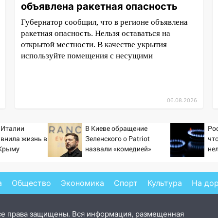
объявлена ракетная опасность
Губернатор сообщил, что в регионе объявлена
ракетная опасность. Нельзя оставаться на
открытой местности. В качестве укрытия
используйте помещения с несущими
06.08.2026
 Италии
В Киеве обращение
Ро
авнила жизнь в
Зеленского о Patriot
чт
 Крыму
назвали «комедией»
не
са
а
Общество
Экономика
Спорт
Культура
На до
се права защищены. Вся информация, размещенная