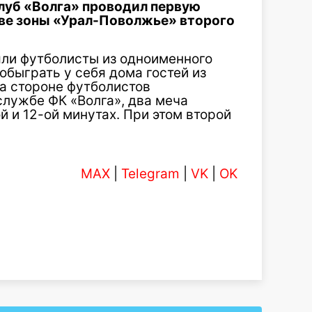
луб «Волга» проводил первую
ве зоны «Урал-Поволжье» второго
ли футболисты из одноименного
 обыграть у себя дома гостей из
на стороне футболистов
службе ФК «Волга», два меча
й и 12-ой минутах. При этом второй
MAX
|
Telegram
|
VK
|
OK