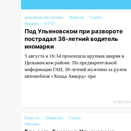
07:20
Жара возвращается:
ожидается знойный и сухой
Дорожная обстановка
Новости
Статьи
четверг
#авария
#ДТП
Под Ульяновском при развороте
06:00
Под Ульяновском при
пострадал 38-летний водитель
развороте пострадал 38-
летний водитель иномарки
иномарки
5 августа в 16:34 произошла крупная авария в
05:00
«Каждая пятая женщина
Цильнинском районе. По предварительной
и каждый второй мужчина в
мире сталкиваются с
информации ГАИ, 38-летний мужчина за рулем
алопецией»: врач рассказал,
автомобиля «Хонда Аккорд» при
чем может быть вызвано
облысение и как с этим
справиться
07.08.2026
03:30
Гороскоп на 7 августа:
пятница принесет прилив
Новости
творческой энергии и отличные
Общество
Статьи
#бензин
шансы исправить старые