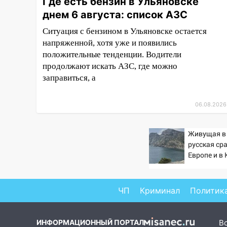
Где есть бензин в Ульяновске
ошибки
днем 6 августа: список АЗС
06.08.2026
Ситуация с бензином в Ульяновске остается
23:20
Прогноз погоды на 7
напряженной, хотя уже и появились
августа в Ульяновской области
положительные тенденции. Водители
20:04
Ульяновцев приглашают
продолжают искать АЗС, где можно
на забег, посвящённый Дню
заправиться, а
воздушного флота России
19:12
В Ульяновской области
06.08.2026
руководителя частной
компании наказали за сокрытие
Живущая в
прошлого своего сотрудник
русская ср
18:02
В Ульяновск едут звезды
Европе и в
баскетбола!
17:08
Ульяновский областной
ЧП
Криминал
Политик
суд оставил в силе приговор
руководству
«УльяновскФармации» за
ИНФОРМАЦИОННЫЙ ПОРТАЛ
В