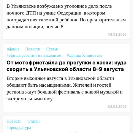
В Ульяновске возбуждено уголовное дело после
13:47
На Нижней Террасе мощным
ночного ДТП на улице Федерации, в котором
ветром вырвало дерево с корнем
пострадал шестилетний ребёнок. По предварительным
13:46
Сильный ветер сорвал крышу с
данным полиции, ночью 8
СТО на проспекте Созидателей
08.08.2026
13:35
Непогода продолжает бить по
Афиша
транспорту: в Ульяновске трамвай
Новости
Статьи
#афиша событий на выходные
#афиша Ульяновска
сошёл с рельсов
От мотофристайла до прогулки с хаски: куда
13:22
Упавшие деревья перекрыли
сходить в Ульяновской области 8–9 августа
дороги в Ульяновске: фото
Вторые выходные августа в Ульяновской области
13:17
Непогода в Ульяновске не
обещают быть насыщенными. Жителей и гостей
закончится сегодня: сильные ливни
региона ждут большой фестиваль с живой музыкой и
сохранятся 9 августа
экстремальными шоу,
08.08.2026
13:15
Трижды «брал в долг» без спроса:
житель Вешкаймского района похитил у
Новости
знакомого 191 тысячу рублей
Статьи
#прокуратура