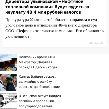
13:14
Ураган оторвал светофор на
Директора ульяновской «Нефтяной
проспекте Филатова в Ульяновске
топливной компании» будут судить за
неуплату 48,4 млн рублей налогов
13:12
Дерево пробило крышу дома на
Прокуратура Ульяновской области направила в суд
Новгородской в Ульяновске и рухнуло
на электрощит
уголовное дело в отношении 48-летнего директора
ООО «Нефтяная топливная компания». Его обвиняют в
13:10
В Заволжском районе дерево
уклонении от
упало во дворе
08.08.2026
13:08
Ураган ударил по Ульяновску:
сорванные крыши, поваленные деревья,
Полковник армии США
затопленные улицы и остановившиеся
Макгрегор: Дырявая
трамваи
блокада Одессы - когда
же в командовании ВМФ
12:17
Ульяновск накрыл крупный град:
Хантер Байден раскрыл
России за это полетят
после ливня город снова уходит под
величайшую ошибку
головы?
воду
своего отца: бездействие
против Трампа
12:12
Прокуратура взяла на контроль
В Вельском округе найден
ДТП с шестилетним ребёнком на улице
погибшим пропавший
Федерации
полуторагодовалый