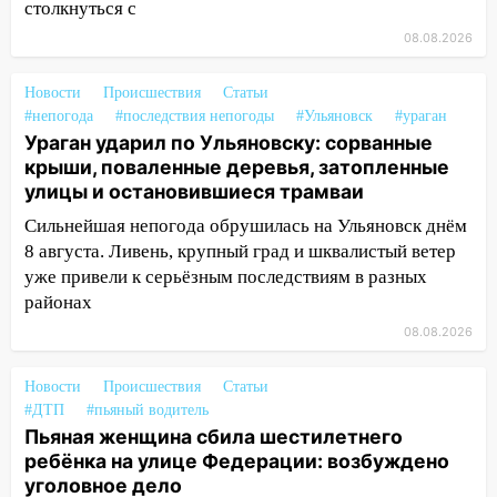
столкнуться с
14:16
Шторм продолжает ломать город:
на улице Любови Шевцовой рухнул
08.08.2026
светофор
Новости
Происшествия
Статьи
14:14
Студента из Ульяновска обманули
#непогода
#последствия непогоды
#Ульяновск
#ураган
мошенники под видом преподавателя
Ураган ударил по Ульяновску: сорванные
крыши, поваленные деревья, затопленные
14:12
Куда жаловаться ульяновцам на
улицы и остановившиеся трамваи
упавшее дерево или затопленную улицу
после непогоды
Сильнейшая непогода обрушилась на Ульяновск днём
8 августа. Ливень, крупный град и шквалистый ветер
13:59
В Новом городе ураганным
уже привели к серьёзным последствиям в разных
ветром сорвало опалубку со
районах
строящегося дома
08.08.2026
13:54
В мэрии Ульяновска рассказали,
как устраняют последствия мощного
Новости
Происшествия
Статьи
шторма
#ДТП
#пьяный водитель
Пьяная женщина сбила шестилетнего
13:49
Стихия продолжает крушить
ребёнка на улице Федерации: возбуждено
Ульяновск: дерево рухнуло на дом на
уголовное дело
Орджоникидзе