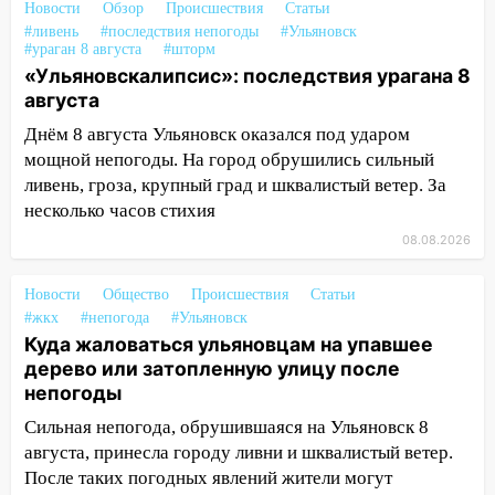
Новости
Обзор
Происшествия
Статьи
Ульяновске отменили фестиваль «Наше
#ливень
#последствия непогоды
#Ульяновск
время»
#ураган 8 августа
#шторм
«Ульяновскалипсис»: последствия урагана 8
16:17
Мелекесский район первым в
августа
Ульяновской области намолотил более
100 тысяч тонн зерна
Днём 8 августа Ульяновск оказался под ударом
мощной непогоды. На город обрушились сильный
15:17
В колледжи и техникумы
ливень, гроза, крупный град и шквалистый ветер. За
Ульяновской области подали более 10
несколько часов стихия
тысяч заявлений
08.08.2026
15:04
Фоторепортаж с улиц Ульяновска
после шторма: поваленные деревья и
Новости
Общество
Происшествия
Статьи
затопленные улицы
#жкх
#непогода
#Ульяновск
Куда жаловаться ульяновцам на упавшее
14:28
Ураган вырвал остановку на улице
дерево или затопленную улицу после
Деева в Заволжье
непогоды
14:26
Жители Ульяновска сами
Сильная непогода, обрушившаяся на Ульяновск 8
пытаются расчистить ливнёвки, не
августа, принесла городу ливни и шквалистый ветер.
дождавшись коммунальщиков
После таких погодных явлений жители могут