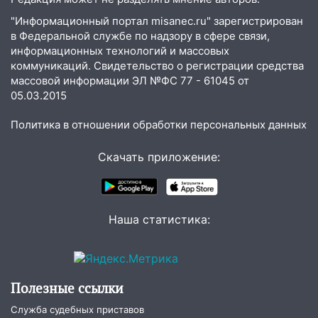
домов и выстрел за водку
"Информационный портал misanec.ru" зарегистрирован
в Федеральной службе по надзору в сфере связи,
07:50
Какая погоды будет днем 8
информационных технологий и массовых
августа
коммуникаций. Свидетельство о регистрации средства
06:45
Императорский мост в
массовой информации ЭЛ №ФС 77 - 61045 от
05.03.2015
Ульяновске останется закрытым до
утра 10 августа
Политика в отношении обработки персональных данных
05:18
Судьба готовит сюрприз: гороскоп
на 8 августа — кому повезет с
Скачать приложение:
деньгами, а кого ждет неожиданная
встреча
04:47
В Ульяновской области объявили
Наша статистика:
ракетную опасность: звучат сирены
07.08.2026
20:40
Ульяновские аграрии смогут
купить тракторы с отсрочкой платежа
Полезные ссылки
до декабря
Служба судебных приставов