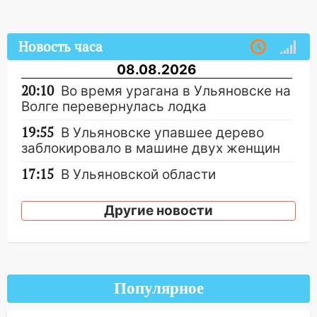
Новость часа
08.08.2026
20:10
Во время урагана в Ульяновске на
Волге перевернулась лодка
19:55
В Ульяновске упавшее дерево
заблокировало в машине двух женщин
17:15
В Ульяновской области
ремонтируют девять мостов: один уже
готов, ещё два — почти завершены
Другие новости
17:00
«Ульяновскалипсис»: последствия
урагана 8 августа
16:38
Прогноз погоды в Ульяновской
Популярное
области на 9 августа
16:34
Из-за мощной непогоды в