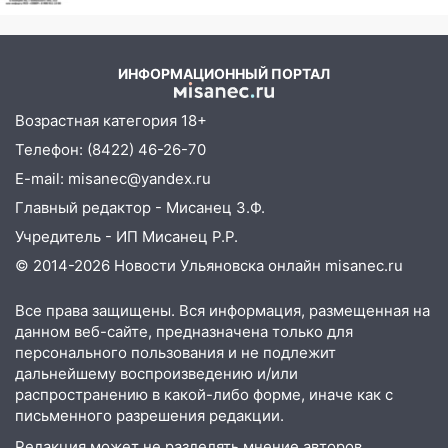
ребёнок
12:01
Пьяная женщина сбила
шестилетнего ребёнка на улице
Федерации: возбуждено уголовное дело
ИНФОРМАЦИОННЫЙ ПОРТАЛ
11:16
В Ульяновске ищут 37-летнего
мужчину, пропавшего ещё 19 июля
Возрастная категория 18+
Телефон: (8422) 46-26-70
10:30
От мотофристайла до прогулки с
хаски: куда сходить в Ульяновской
E-mail: misanec@yandex.ru
области 8–9 августа
Главный редактор - Мисанец З.Ф.
10:11
Учредитель - ИП Мисанец Р.Р.
Директора ульяновской
«Нефтяной топливной компании» будут
© 2014-2026 Новости Ульяновска онлайн
misanec.ru
судить за неуплату 48,4 млн рублей
налогов
Все права защищены. Вся информация, размещенная на
данном веб-сайте, предназначена только для
09:28
Дети на дорогах: пострадали
персонального пользования и не подлежит
велосипедисты, мотоциклисты и
дальнейшему воспроизведению и/или
пешеходы. Обзор крупных аварий в
распространению в какой-либо форме, иначе как с
Ульяновской области
письменного разрешения редакции.
08:30
Поджог со свечой, 16 сгоревших
Редакция может не разделять мнение авторов.