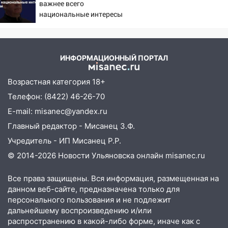
Федерации
важнее всего
национальные интересы
12:01
Пьяная женщина сбила
России
шестилетнего ребёнка на улице
Федерации: возбуждено уголовное дело
ИНФОРМАЦИОННЫЙ ПОРТАЛ
11:16
В Ульяновске ищут 37-летнего
мужчину, пропавшего ещё 19 июля
Возрастная категория 18+
10:30
От мотофристайла до прогулки с
Телефон: (8422) 46-26-70
хаски: куда сходить в Ульяновской
E-mail: misanec@yandex.ru
области 8–9 августа
Главный редактор - Мисанец З.Ф.
10:11
Директора ульяновской
Учредитель - ИП Мисанец Р.Р.
«Нефтяной топливной компании» будут
судить за неуплату 48,4 млн рублей
© 2014-2026 Новости Ульяновска онлайн
misanec.ru
налогов
Все права защищены. Вся информация, размещенная на
09:28
Дети на дорогах: пострадали
данном веб-сайте, предназначена только для
велосипедисты, мотоциклисты и
персонального пользования и не подлежит
пешеходы. Обзор крупных аварий в
дальнейшему воспроизведению и/или
Ульяновской области
распространению в какой-либо форме, иначе как с