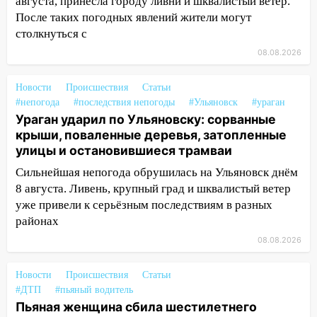
августа, принесла городу ливни и шквалистый ветер.
После таких погодных явлений жители могут
14:16
Шторм продолжает ломать город:
столкнуться с
на улице Любови Шевцовой рухнул
светофор
08.08.2026
14:14
Студента из Ульяновска обманули
Новости
Происшествия
Статьи
мошенники под видом преподавателя
#непогода
#последствия непогоды
#Ульяновск
#ураган
Ураган ударил по Ульяновску: сорванные
14:12
Куда жаловаться ульяновцам на
крыши, поваленные деревья, затопленные
упавшее дерево или затопленную улицу
улицы и остановившиеся трамваи
после непогоды
Сильнейшая непогода обрушилась на Ульяновск днём
13:59
В Новом городе ураганным
8 августа. Ливень, крупный град и шквалистый ветер
ветром сорвало опалубку со
уже привели к серьёзным последствиям в разных
строящегося дома
районах
13:54
В мэрии Ульяновска рассказали,
08.08.2026
как устраняют последствия мощного
шторма
Новости
Происшествия
Статьи
#ДТП
#пьяный водитель
13:49
Стихия продолжает крушить
Пьяная женщина сбила шестилетнего
Ульяновск: дерево рухнуло на дом на