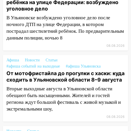
ребёнка на улице Федерации: возбуждено
Орджоникидзе
уголовное дело
13:47
На Нижней Террасе мощным
В Ульяновске возбуждено уголовное дело после
ветром вырвало дерево с корнем
ночного ДТП на улице Федерации, в котором
13:46
пострадал шестилетний ребёнок. По предварительным
Сильный ветер сорвал крышу с
СТО на проспекте Созидателей
данным полиции, ночью 8
08.08.2026
13:35
Непогода продолжает бить по
транспорту: в Ульяновске трамвай
Афиша
Новости
Статьи
сошёл с рельсов
#афиша событий на выходные
#афиша Ульяновска
13:22
Упавшие деревья перекрыли
От мотофристайла до прогулки с хаски: куда
дороги в Ульяновске: фото
сходить в Ульяновской области 8–9 августа
Вторые выходные августа в Ульяновской области
13:17
Непогода в Ульяновске не
обещают быть насыщенными. Жителей и гостей
закончится сегодня: сильные ливни
региона ждут большой фестиваль с живой музыкой и
сохранятся 9 августа
экстремальными шоу,
13:15
Трижды «брал в долг» без спроса:
08.08.2026
житель Вешкаймского района похитил у
знакомого 191 тысячу рублей