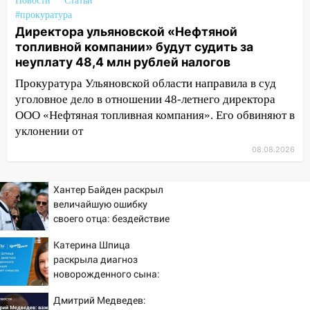
Новости
Статьи
13:14
Ураган оторвал светофор на
#прокуратура
проспекте Филатова в Ульяновске
Директора ульяновской «Нефтяной
топливной компании» будут судить за
13:12
Дерево пробило крышу дома на
неуплату 48,4 млн рублей налогов
Новгородской в Ульяновске и рухнуло
Прокуратура Ульяновской области направила в суд
на электрощит
уголовное дело в отношении 48-летнего директора
13:10
В Заволжском районе дерево
ООО «Нефтяная топливная компания». Его обвиняют в
упало во дворе
уклонении от
13:08
Ураган ударил по Ульяновску:
08.08.2026
сорванные крыши, поваленные деревья,
затопленные улицы и остановившиеся
Хантер Байден раскрыл
трамваи
величайшую ошибку
своего отца: бездействие
12:17
Ульяновск накрыл крупный град:
против Трампа
после ливня город снова уходит под
Катерина Шпица
воду
раскрыла диагноз
новорожденного сына:
12:12
Прокуратура взяла на контроль
больше молчать нет
ДТП с шестилетним ребёнком на улице
Дмитрий Медведев:
смысла