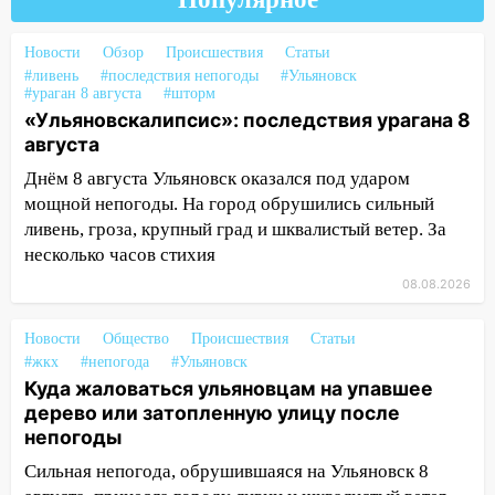
16:34
Из-за мощной непогоды в
Ульяновске отменили фестиваль «Наше
Новости
Обзор
Происшествия
Статьи
время»
#ливень
#последствия непогоды
#Ульяновск
#ураган 8 августа
#шторм
16:17
Мелекесский район первым в
«Ульяновскалипсис»: последствия урагана 8
Ульяновской области намолотил более
августа
100 тысяч тонн зерна
Днём 8 августа Ульяновск оказался под ударом
15:17
В колледжи и техникумы
мощной непогоды. На город обрушились сильный
Ульяновской области подали более 10
ливень, гроза, крупный град и шквалистый ветер. За
тысяч заявлений
несколько часов стихия
15:04
Фоторепортаж с улиц Ульяновска
08.08.2026
после шторма: поваленные деревья и
затопленные улицы
Новости
Общество
Происшествия
Статьи
#жкх
#непогода
#Ульяновск
14:28
Ураган вырвал остановку на улице
Куда жаловаться ульяновцам на упавшее
Деева в Заволжье
дерево или затопленную улицу после
непогоды
14:26
Жители Ульяновска сами
пытаются расчистить ливнёвки, не
Сильная непогода, обрушившаяся на Ульяновск 8
дождавшись коммунальщиков