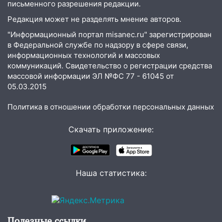
письменного разрешения редакции.
08:30
Поджог со свечой, 16 сгоревших
домов и выстрел за водку
Редакция может не разделять мнение авторов.
"Информационный портал misanec.ru" зарегистрирован
07:50
Какая погоды будет днем 8
в Федеральной службе по надзору в сфере связи,
августа
информационных технологий и массовых
06:45
коммуникаций. Свидетельство о регистрации средства
Императорский мост в
массовой информации ЭЛ №ФС 77 - 61045 от
Ульяновске останется закрытым до
05.03.2015
утра 10 августа
05:18
Судьба готовит сюрприз: гороскоп
Политика в отношении обработки персональных данных
на 8 августа — кому повезет с
деньгами, а кого ждет неожиданная
Скачать приложение:
встреча
04:47
В Ульяновской области объявили
ракетную опасность: звучат сирены
Наша статистика:
07.08.2026
20:40
Ульяновские аграрии смогут
купить тракторы с отсрочкой платежа
Полезные ссылки
до декабря