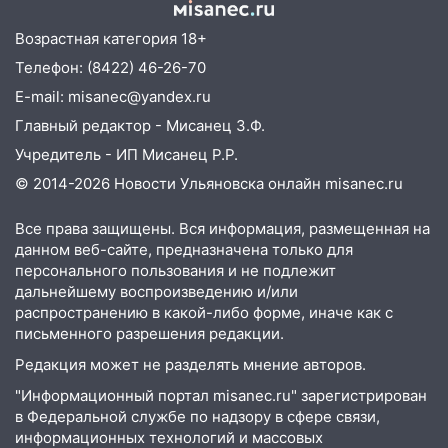
прочность
Возрастная категория 18+
05.08.2026
Телефон: (8422) 46-26-70
22:58
Соцсети: на проспекте Тюленева
E-mail: misanec@yandex.ru
ДТП с мотоциклистом
Главный редактор - Мисанец З.Ф.
20:22
Мошенники обманули 92-летнюю
Учредитель - ИП Мисанец Р.Р.
жительницу Ульяновской области
© 2014-2026 Новости Ульяновска онлайн
misanec.ru
19:14
Житель Ульяновской области
подвез троих незнакомцев на трассе и
Все права защищены. Вся информация, размещенная на
заработал уголовное дело
данном веб-сайте, предназначена только для
персонального пользования и не подлежит
18:14
Прогноз погоды на 6 августа в
дальнейшему воспроизведению и/или
Ульяновской области
распространению в какой-либо форме, иначе как с
письменного разрешения редакции.
18:00
Мотофристайл, рок и силовой
экстрим: в Ульяновске пройдет
Редакция может не разделять мнение авторов.
большой фестиваль «Наше время»
"Информационный портал misanec.ru" зарегистрирован
в Федеральной службе по надзору в сфере связи,
17:30
Где есть бензин в Ульяновске 5
информационных технологий и массовых
августа после рабочего дня: список АЗС