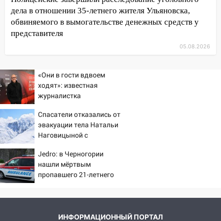
10:00
В Старомайнском районе утонул
дела в отношении 35-летнего жителя Ульяновска,
51-летний мужчина
обвиняемого в вымогательстве денежных средств у
09:50
В Ульяновске черный коршун
представителя
застрял в тепловозе
05.08.2026
09:44
Ульяновские спасатели помогли
юному велосипедисту на улице
«Они в гости вдвоем
Чернышевского
ходят»: известная
журналистка
08:21
В Заволжском районе украли два
подтвердила роман
велосипеда
Спасатели отказались от
Бондарчука и Исаковой
эвакуации тела Натальи
07:18
В Ульяновск идет
Наговицыной с
тридцатиградусная жара: какая будет
семитысячника
погода в четверг
Jedro: в Черногории
нашли мёртвым
06:00
Четыре года борьбы: ульяновские
пропавшего 21-летнего
юристы помогли женщине засудить УК
россиянина
за плесень на стенах
05:00
Кому 6 августа звезды сулят
ИНФОРМАЦИОННЫЙ ПОРТАЛ
прибыль, а кому — испытания на