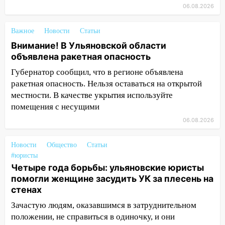
14:26
06.08.2026
В Ульяновске ограничат движение
по улице Ефремова
Важное
Новости
Статьи
14:23
67% ульяновцев готовы
Внимание! В Ульяновской области
передумать увольняться, если им
объявлена ракетная опасность
повысят зарплату
Губернатор сообщил, что в регионе объявлена
14:01
Инсценировали ДТП и получили
ракетная опасность. Нельзя оставаться на открытой
более 4,6 миллиона рублей: перед
местности. В качестве укрытия используйте
судом предстанет банда
помещения с несущими
автоподставщиков
06.08.2026
13:36
В Инзе произошел крупный пожар
Новости
Общество
Статьи
13:00
В суде защитили репутацию
#юристы
мужчины, которого необоснованно
Четыре года борьбы: ульяновские юристы
обвиняли в жестоком обращении с
помогли женщине засудить УК за плесень на
животными
стенах
12:28
Миллион на «льготниках»: в
Зачастую людям, оказавшимся в затруднительном
Ульяновской области перевозчик
положении, не справиться в одиночку, и они
провернул хитрую схему с чужими