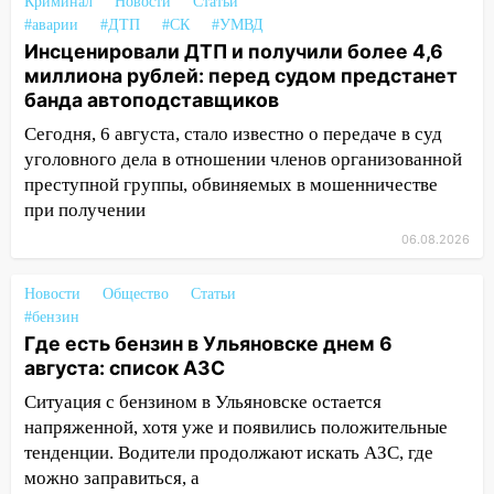
оставил в силе приговор руководству
Криминал
Новости
Статьи
«УльяновскФармации» за махинации на
#аварии
#ДТП
#СК
#УМВД
3,2 млн рублей
Инсценировали ДТП и получили более 4,6
миллиона рублей: перед судом предстанет
16:09
Ветераны легкой атлетики из
банда автоподставщиков
Ульяновска успешно выступили на
Сегодня, 6 августа, стало известно о передаче в суд
Чемпионате России
уголовного дела в отношении членов организованной
16:02
В Ульяновской области убрали
преступной группы, обвиняемых в мошенничестве
более 28% площадей зерновых и
при получении
зернобобовых культур
06.08.2026
15:51
Бросила кирпич в жену брата: в
Ульяновской области завели дело на
Новости
Общество
Статьи
агрессивную женщину
#бензин
Где есть бензин в Ульяновске днем 6
15:47
На улице Радищева сбили
августа: список АЗС
курьера: крупная авария в Ульяновске
Ситуация с бензином в Ульяновске остается
15:15
Проводил до квартиры и ограбил:
напряженной, хотя уже и появились положительные
новый кавалер женщины оказался
тенденции. Водители продолжают искать АЗС, где
рецидивистом
можно заправиться, а