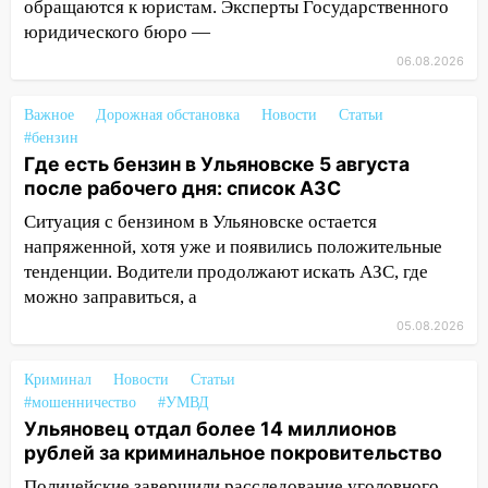
обращаются к юристам. Эксперты Государственного
проездными
юридического бюро —
12:10
Ульяновский алиментщик накопил
06.08.2026
120 тысяч долга
Важное
Дорожная обстановка
Новости
Статьи
11:49
Снят режим «Ракетная
#бензин
опасность» на территории Ульяновской
Где есть бензин в Ульяновске 5 августа
области
после рабочего дня: список АЗС
11:30
Кабмин РФ разрешил до 1 июля
Ситуация с бензином в Ульяновске остается
2027 года импорт, выпуск и обращение
напряженной, хотя уже и появились положительные
бензина Евро 2, Евро 3, Евро 4
тенденции. Водители продолжают искать АЗС, где
можно заправиться, а
11:12
Соцсети: на Рябикова автомобиль
врезался в забор
05.08.2026
10:27
Где есть бензин в Ульяновске
Криминал
Новости
Статьи
днем 6 августа: список АЗС
#мошенничество
#УМВД
10:16
Ульяновец отдал более 14 миллионов
Внимание! В Ульяновской области
рублей за криминальное покровительство
объявлена ракетная опасность
Полицейские завершили расследование уголовного