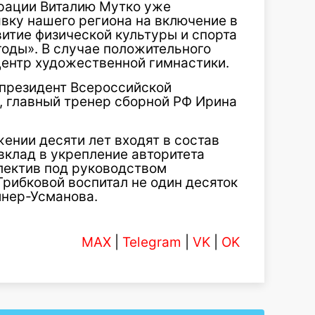
рации Виталию Мутко уже
вку нашего региона на включение в
тие физической культуры и спорта
годы». В случае положительного
центр художественной гимнастики.
 президент Всероссийской
 главный тренер сборной РФ Ирина
ении десяти лет входят в состав
вклад в укрепление авторитета
лектив под руководством
рибковой воспитал не один десяток
инер-Усманова.
MAX
|
Telegram
|
VK
|
OK