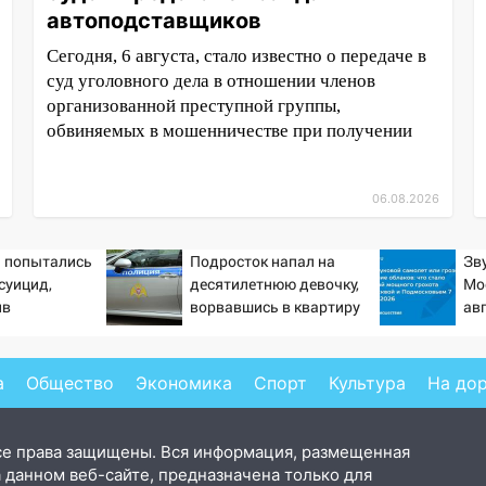
автоподставщиков
Сегодня, 6 августа, стало известно о передаче в
суд уголовного дела в отношении членов
организованной преступной группы,
обвиняемых в мошенничестве при получении
06.08.2026
а попытались
Подросток напал на
Зв
суицид,
десятилетнюю девочку,
Мо
ив
ворвавшись в квартиру
авг
ые службы
Пр
от
хл
а
Общество
Экономика
Спорт
Культура
На до
се права защищены. Вся информация, размещенная
 данном веб-сайте, предназначена только для