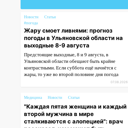
ремонтируют дороги, ставят
остановки и проводят новое
освещение
Новости
Статьи
#погода
16:35
В Ульяновске установили
Жару смоет ливнями: прогноз
ещё девять бункеров для
погоды в Ульяновской области на
крупногабаритного мусора
выходные 8-9 августа
16:26
В Ульяновске бесплатно
Предстоящие выходные, 8 и 9 августа, в
покажут матч «Волги» под
Ульяновской области обещают быть крайне
открытым небом
контрастными. Если суббота ещё начнётся с
16:12
В Ульяновском
жары, то уже во второй половине дня погода
госуниверситете разработают
07.08.2026
отечественный прибор для
цифровой ПЦР
Медицина
Новости
Статьи
15:47
Ульяновцы могут
"Каждая пятая женщина и каждый
вернуть деньги за абонементы
второй мужчина в мире
закрывшегося фитнес-клуба
сталкиваются с алопецией": врач
«Рекорд-Fitness»