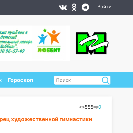
Войти
х
Гороскоп
555
0
орец художественной гимнастики