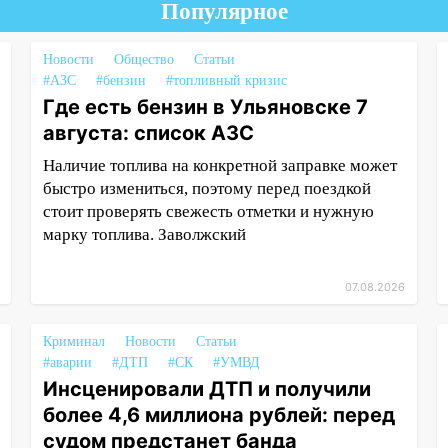
Популярное
Новости
Общество
Статьи
#АЗС
#бензин
#топливный кризис
Где есть бензин в Ульяновске 7
августа: список АЗС
Наличие топлива на конкретной заправке может
быстро измениться, поэтому перед поездкой
стоит проверять свежесть отметки и нужную
марку топлива. Заволжский
07.08.2026
Криминал
Новости
Статьи
#аварии
#ДТП
#СК
#УМВД
Инсценировали ДТП и получили
более 4,6 миллиона рублей: перед
судом предстанет банда