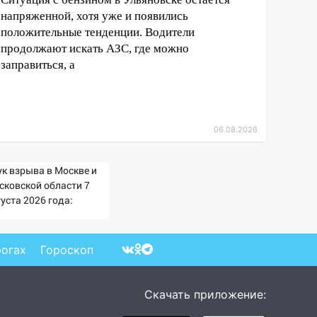
напряженной, хотя уже и появились
положительные тенденции. Водители
продолжают искать АЗС, где можно
заправиться, а
06.08.2026
ук взрыва в Москве и
сковской области 7
уста 2026 года:
ичины, источник,
куда был громкий
опок
рогах
Гороскоп
Скачать приложение: