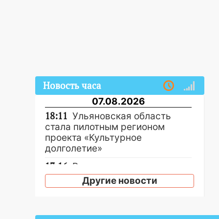
Новость часа
07.08.2026
18:11
Ульяновская область
стала пилотным регионом
проекта «Культурное
долголетие»
17:16
В реанимацию
Ульяновской областной
Другие новости
больницы поступили шесть
новых аппаратов ИВЛ
16:51
В Чердаклинском районе