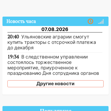
Новость часа
07.08.2026
20:40
Ульяновские аграрии смогут
купить тракторы с отсрочкой платежа
до декабря
19:34
В следственном управлении
состоялось торжественное
мероприятие, приуроченное к
празднованию Дня сотрудника органов
следствия Российской Федерации
Другие новости
19:30
Ульяновцев приглашают
поддержать «Симбирскую чебурашку»
на фестивале «ФормАРТ»
18:11
Ульяновская область стала
Популярное