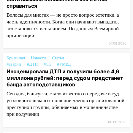
мотофристайлом и концертом
справиться
«Мураками»
Волосы для многих — не просто вопрос эстетики, а
14:04
Жару смоет ливнями: прогноз
часть идентичности. Когда они начинают выпадать,
погоды в Ульяновской области на
это становится испытанием. По данным Всемирной
выходные 8-9 августа
организации
13:30
В Ульяновске транспортные
07.08.2026
полицейские проведут акцию «Час
пассажира»
Криминал
Новости
Статьи
#аварии
#ДТП
#СК
#УМВД
13:20
В Ульяновске за один день
Инсценировали ДТП и получили более 4,6
обокрали женщину на пляже и
миллиона рублей: перед судом предстанет
подростка в сквере
банда автоподставщиков
13:01
В Димитровграде мужчина
Сегодня, 6 августа, стало известно о передаче в суд
выбросил из машины страйкбольную
уголовного дела в отношении членов организованной
гранату: его задержали
преступной группы, обвиняемых в мошенничестве
при получении
12:34
На Ульяновскую область
надвигается сильнейшая непогода: град
06.08.2026
и шквал до 27 м/с