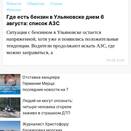
Новости
Общество
Статьи
12:31
Ульяновец хотел купить иномарку
#бензин
из Европы и потерял 760 тысяч рублей
Где есть бензин в Ульяновске днем 6
12:20
В Чердаклинском районе
августа: список АЗС
столкнулись «Лада» и Chevrolet:
Ситуация с бензином в Ульяновске остается
пострадал 14-летний подросток
напряженной, хотя уже и появились положительные
тенденции. Водители продолжают искать АЗС, где
12:00
Где есть бензин в Ульяновске 7
можно заправиться, а
августа: список АЗС
06.08.2026
11:50
Заснул рядом с ребёнком и
случайно задушил его: суд вынес
приговор
Отставка канцлера
Германии Мерца:
11:38
В Ленинском районе пожар
последние новости на 7
полностью уничтожил дачный дом и
августа 2026 и прогнозы
сарай
Людей не могут опознать:
четыре человека сгорели
11:38
В Госдуме предложили отменить
заживо в страшном ДТП
ЕГЭ с 2027 года
на трассе 07/08/2026 –
Журналист Христофору:
Новости
11:25
В Ульяновске ИИ будет выявлять
блокировка морских