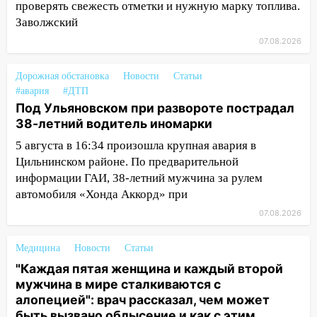
15:47
Ульяновцы могут вернуть деньги
проверять свежесть отметки и нужную марку топлива.
за абонементы закрывшегося фитнес-
Заволжский
клуба «Рекорд-Fitness»
07.08.2026
15:34
После вмешательства
прокуратуры в селах Ульяновской
Дорожная обстановка
Новости
Статьи
области привели в порядок детские
#авария
#ДТП
площадки
Под Ульяновском при развороте пострадал
38-летний водитель иномарки
15:27
Прокуратура проверяет
5 августа в 16:34 произошла крупная авария в
капремонт школы в селе Кивать
Цильнинском районе. По предварительной
15:08
В Кузоватово после прокурорской
информации ГАИ, 38-летний мужчина за рулем
проверки обновили разметку на
автомобиля «Хонда Аккорд» при
пешеходных переходах
07.08.2026
14:40
На проспекте Гая в Ульяновске
запретили остановку автомобилей на
Медицина
Новости
Статьи
50-метровом участке
"Каждая пятая женщина и каждый второй
мужчина в мире сталкиваются с
14:22
В Новом городе 8 августа пройдет
алопецией": врач рассказал, чем может
большой фестиваль «Наше время» с
быть вызвано облысение и как с этим