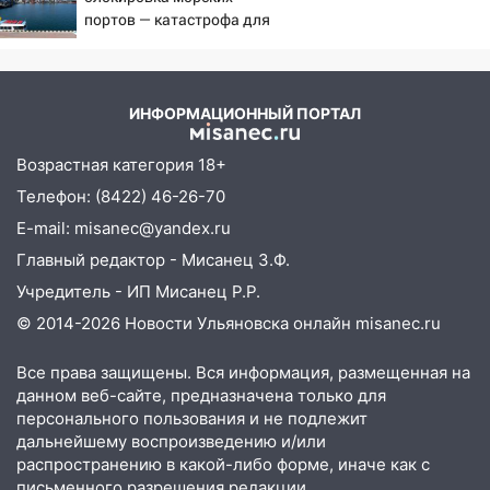
нарушителей на контейнерных
портов — катастрофа для
площадках
Украины
11:20
Ульяновская шахматистка
Валерия Клейменова выиграла два
ИНФОРМАЦИОННЫЙ ПОРТАЛ
золота в составе сборной мира
Возрастная категория 18+
11:16
В Ульяновске открыли памятную
доску декабристу Кондратию Рылееву
Телефон: (8422) 46-26-70
E-mail: misanec@yandex.ru
10:40
В Ульяновске спасатели ночью
нашли потерявшегося в заброшенных
Главный редактор - Мисанец З.Ф.
садах 79-летнего мужчину
Учредитель - ИП Мисанец Р.Р.
10:26
На нескольких улицах Ульяновска
© 2014-2026 Новости Ульяновска онлайн
misanec.ru
временно отключили холодную воду
Все права защищены. Вся информация, размещенная на
10:14
В Ульяновске двоих участников
данном веб-сайте, предназначена только для
коррупционной схемы при ЦГКБ
персонального пользования и не подлежит
отправили в колонию на 7 и 8 лет
дальнейшему воспроизведению и/или
распространению в какой-либо форме, иначе как с
09:52
Ночью беспилотники сбили над
письменного разрешения редакции.