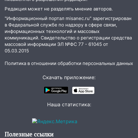
соседними Татарстаном и Саратовской
Редакция может не разделять мнение авторов.
областью
"Информационный портал misanec.ru" зарегистрирован
09:41
Диана Шурыгина уверовала в
в Федеральной службе по надзору в сфере связи,
Бога в СИЗО
информационных технологий и массовых
коммуникаций. Свидетельство о регистрации средства
09:35
В Ульяновске директора фирмы
массовой информации ЭЛ №ФС 77 - 61045 от
будут судить за неуплату налогов на 48
05.03.2015
млн рублей
08:22
Политика в отношении обработки персональных данных
Подросток на питбайке сбил
велосипедистку: пострадали двое
Скачать приложение:
07:20
Жара возвращается: ожидается
знойный и сухой четверг
06:00
Под Ульяновском при развороте
Наша статистика:
пострадал 38-летний водитель
иномарки
05:00
«Каждая пятая женщина и каждый
второй мужчина в мире сталкиваются с
Полезные ссылки