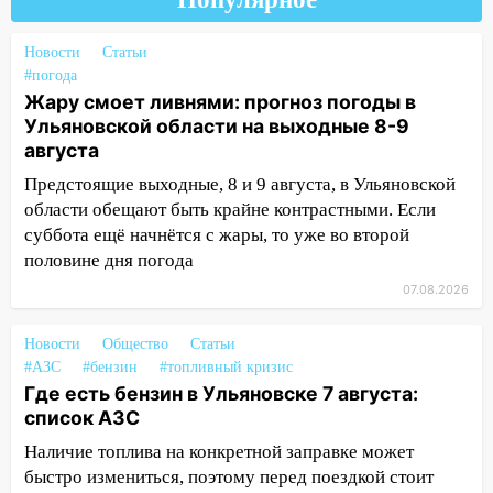
пилотным регионом проекта
«Культурное долголетие»
Новости
Статьи
17:16
В реанимацию Ульяновской
#погода
областной больницы поступили шесть
Жару смоет ливнями: прогноз погоды в
новых аппаратов ИВЛ
Ульяновской области на выходные 8-9
августа
16:51
В Чердаклинском районе
Предстоящие выходные, 8 и 9 августа, в Ульяновской
ремонтируют дороги, ставят остановки
области обещают быть крайне контрастными. Если
и проводят новое освещение
суббота ещё начнётся с жары, то уже во второй
16:35
В Ульяновске установили ещё
половине дня погода
девять бункеров для крупногабаритного
07.08.2026
мусора
16:26
В Ульяновске бесплатно покажут
Новости
Общество
Статьи
матч «Волги» под открытым небом
#АЗС
#бензин
#топливный кризис
Где есть бензин в Ульяновске 7 августа:
16:12
В Ульяновском госуниверситете
список АЗС
разработают отечественный прибор для
Наличие топлива на конкретной заправке может
цифровой ПЦР
быстро измениться, поэтому перед поездкой стоит