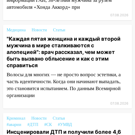
информации ГАИ, 38-летний мужчина за рулем
площадки
автомобиля «Хонда Аккорд» при
15:27
Прокуратура проверяет
07.08.2026
капремонт школы в селе Кивать
15:08
В Кузоватово после прокурорской
Медицина
Новости
Статьи
проверки обновили разметку на
"Каждая пятая женщина и каждый второй
пешеходных переходах
мужчина в мире сталкиваются с
алопецией": врач рассказал, чем может
14:40
На проспекте Гая в Ульяновске
быть вызвано облысение и как с этим
запретили остановку автомобилей на
справиться
50-метровом участке
Волосы для многих — не просто вопрос эстетики, а
14:22
В Новом городе 8 августа пройдет
часть идентичности. Когда они начинают выпадать,
большой фестиваль «Наше время» с
это становится испытанием. По данным Всемирной
мотофристайлом и концертом
организации
«Мураками»
07.08.2026
14:04
Жару смоет ливнями: прогноз
погоды в Ульяновской области на
Криминал
Новости
Статьи
выходные 8-9 августа
#аварии
#ДТП
#СК
#УМВД
Инсценировали ДТП и получили более 4,6
13:30
В Ульяновске транспортные