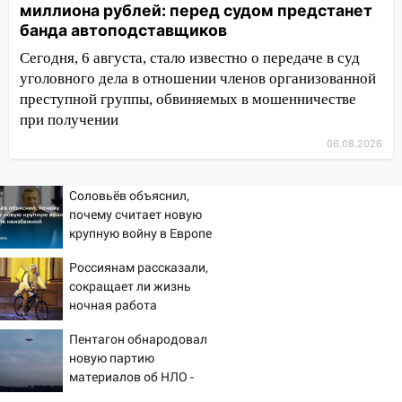
миллиона рублей: перед судом предстанет
полицейские проведут акцию «Час
банда автоподставщиков
пассажира»
Сегодня, 6 августа, стало известно о передаче в суд
13:20
В Ульяновске за один день
уголовного дела в отношении членов организованной
обокрали женщину на пляже и
преступной группы, обвиняемых в мошенничестве
подростка в сквере
при получении
13:01
В Димитровграде мужчина
06.08.2026
выбросил из машины страйкбольную
гранату: его задержали
Соловьёв объяснил,
почему считает новую
12:34
На Ульяновскую область
крупную войну в Европе
надвигается сильнейшая непогода: град
неизбежной
и шквал до 27 м/с
Россиянам рассказали,
сокращает ли жизнь
12:31
Ульяновец хотел купить иномарку
ночная работа
из Европы и потерял 760 тысяч рублей
Пентагон обнародовал
12:20
В Чердаклинском районе
новую партию
столкнулись «Лада» и Chevrolet:
материалов об НЛО -
пострадал 14-летний подросток
Новости на Вести.ru