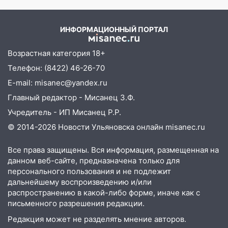
12:00
Где есть бензин в Ульяновске 7
августа: список АЗС
ИНФОРМАЦИОННЫЙ ПОРТАЛ
11:50
Заснул рядом с ребёнком и
случайно задушил его: суд вынес
Возрастная категория 18+
приговор
Телефон: (8422) 46-26-70
11:38
В Ленинском районе пожар
E-mail: misanec@yandex.ru
полностью уничтожил дачный дом и
Главный редактор - Мисанец З.Ф.
сарай
Учредитель - ИП Мисанец Р.Р.
11:38
В Госдуме предложили отменить
© 2014-2026 Новости Ульяновска онлайн
misanec.ru
ЕГЭ с 2027 года
11:25
В Ульяновске ИИ будет выявлять
Все права защищены. Вся информация, размещенная на
данном веб-сайте, предназначена только для
нарушителей на контейнерных
персонального пользования и не подлежит
площадках
дальнейшему воспроизведению и/или
11:20
Ульяновская шахматистка
распространению в какой-либо форме, иначе как с
Валерия Клейменова выиграла два
письменного разрешения редакции.
золота в составе сборной мира
Редакция может не разделять мнение авторов.