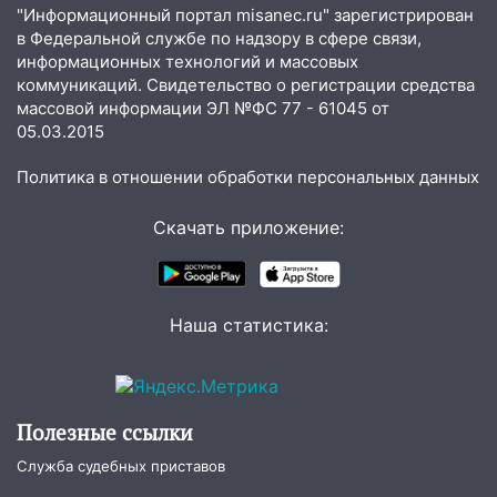
11:16
В Ульяновске открыли памятную
"Информационный портал misanec.ru" зарегистрирован
доску декабристу Кондратию Рылееву
в Федеральной службе по надзору в сфере связи,
информационных технологий и массовых
10:40
В Ульяновске спасатели ночью
коммуникаций. Свидетельство о регистрации средства
нашли потерявшегося в заброшенных
массовой информации ЭЛ №ФС 77 - 61045 от
садах 79-летнего мужчину
05.03.2015
10:26
На нескольких улицах Ульяновска
Политика в отношении обработки персональных данных
временно отключили холодную воду
Скачать приложение:
10:14
В Ульяновске двоих участников
коррупционной схемы при ЦГКБ
отправили в колонию на 7 и 8 лет
09:52
Ночью беспилотники сбили над
Наша статистика:
соседними Татарстаном и Саратовской
областью
09:41
Диана Шурыгина уверовала в
Полезные ссылки
Бога в СИЗО
Служба судебных приставов
09:35
В Ульяновске директора фирмы