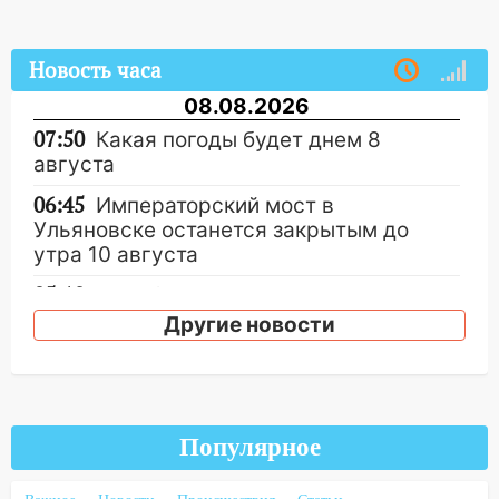
Новость часа
08.08.2026
07:50
Какая погоды будет днем 8
августа
06:45
Императорский мост в
Ульяновске останется закрытым до
утра 10 августа
05:18
Судьба готовит сюрприз: гороскоп
на 8 августа — кому повезет с
Другие новости
деньгами, а кого ждет неожиданная
встреча
04:47
В Ульяновской области объявили
ракетную опасность: звучат сирены
Популярное
07.08.2026