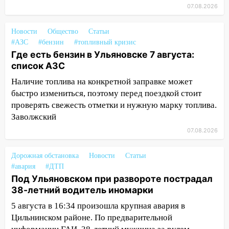
16:51
В Чердаклинском районе
07.08.2026
ремонтируют дороги, ставят остановки
и проводят новое освещение
Новости
Общество
Статьи
16:35
В Ульяновске установили ещё
#АЗС
#бензин
#топливный кризис
Где есть бензин в Ульяновске 7 августа:
девять бункеров для крупногабаритного
список АЗС
мусора
Наличие топлива на конкретной заправке может
16:26
В Ульяновске бесплатно покажут
быстро измениться, поэтому перед поездкой стоит
матч «Волги» под открытым небом
проверять свежесть отметки и нужную марку топлива.
16:12
В Ульяновском госуниверситете
Заволжский
разработают отечественный прибор для
07.08.2026
цифровой ПЦР
15:47
Ульяновцы могут вернуть деньги
Дорожная обстановка
Новости
Статьи
за абонементы закрывшегося фитнес-
#авария
#ДТП
Под Ульяновском при развороте пострадал
клуба «Рекорд-Fitness»
38-летний водитель иномарки
15:34
После вмешательства
5 августа в 16:34 произошла крупная авария в
прокуратуры в селах Ульяновской
Цильнинском районе. По предварительной
области привели в порядок детские