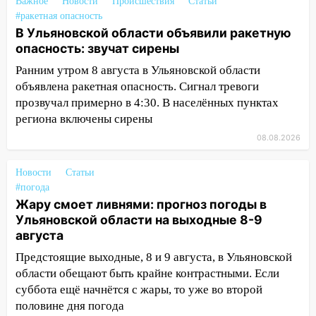
20:40
Ульяновские аграрии смогут
Важное
Новости
Происшествия
Статьи
купить тракторы с отсрочкой платежа
#ракетная опасность
В Ульяновской области объявили ракетную
до декабря
опасность: звучат сирены
19:34
В следственном управлении
Ранним утром 8 августа в Ульяновской области
состоялось торжественное
объявлена ракетная опасность. Сигнал тревоги
мероприятие, приуроченное к
прозвучал примерно в 4:30. В населённых пунктах
празднованию Дня сотрудника органов
региона включены сирены
следствия Российской Федерации
08.08.2026
19:30
Ульяновцев приглашают
поддержать «Симбирскую чебурашку»
Новости
Статьи
на фестивале «ФормАРТ»
#погода
18:11
Жару смоет ливнями: прогноз погоды в
Ульяновская область стала
Ульяновской области на выходные 8-9
пилотным регионом проекта
августа
«Культурное долголетие»
Предстоящие выходные, 8 и 9 августа, в Ульяновской
17:16
В реанимацию Ульяновской
области обещают быть крайне контрастными. Если
областной больницы поступили шесть
суббота ещё начнётся с жары, то уже во второй
новых аппаратов ИВЛ
половине дня погода