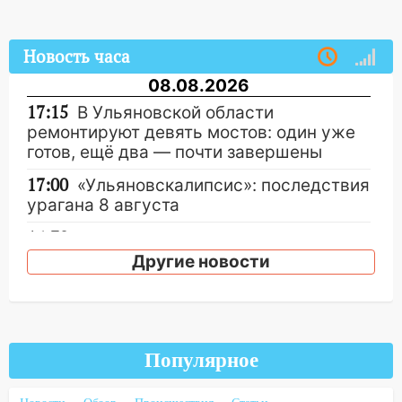
Новость часа
08.08.2026
17:15
В Ульяновской области
ремонтируют девять мостов: один уже
готов, ещё два — почти завершены
17:00
«Ульяновскалипсис»: последствия
урагана 8 августа
16:38
Прогноз погоды в Ульяновской
области на 9 августа
Другие новости
16:34
Из-за мощной непогоды в
Ульяновске отменили фестиваль «Наше
время»
Популярное
16:17
Мелекесский район первым в
Ульяновской области намолотил более