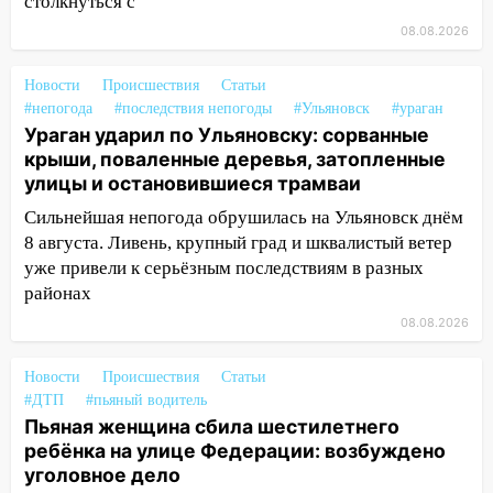
столкнуться с
14:12
Куда жаловаться ульяновцам на
08.08.2026
упавшее дерево или затопленную улицу
после непогоды
Новости
Происшествия
Статьи
#непогода
#последствия непогоды
#Ульяновск
#ураган
13:59
В Новом городе ураганным
Ураган ударил по Ульяновску: сорванные
ветром сорвало опалубку со
крыши, поваленные деревья, затопленные
строящегося дома
улицы и остановившиеся трамваи
13:54
В мэрии Ульяновска рассказали,
Сильнейшая непогода обрушилась на Ульяновск днём
как устраняют последствия мощного
8 августа. Ливень, крупный град и шквалистый ветер
шторма
уже привели к серьёзным последствиям в разных
районах
13:49
Стихия продолжает крушить
Ульяновск: дерево рухнуло на дом на
08.08.2026
Орджоникидзе
Новости
Происшествия
Статьи
13:47
На Нижней Террасе мощным
#ДТП
#пьяный водитель
ветром вырвало дерево с корнем
Пьяная женщина сбила шестилетнего
ребёнка на улице Федерации: возбуждено
13:46
Сильный ветер сорвал крышу с
уголовное дело
СТО на проспекте Созидателей