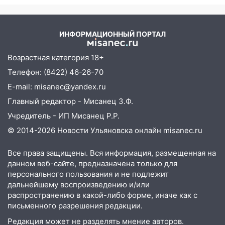
ночного удара
10:30
От мотофристайла до прогулки с
хаски: куда сходить в Ульяновской
ИНФОРМАЦИОННЫЙ ПОРТАЛ
области 8–9 августа
Возрастная категория 18+
10:11
Директора ульяновской
«Нефтяной топливной компании» будут
Телефон: (8422) 46-26-70
судить за неуплату 48,4 млн рублей
E-mail: misanec@yandex.ru
налогов
Главный редактор - Мисанец З.Ф.
09:28
Дети на дорогах: пострадали
Учредитель - ИП Мисанец Р.Р.
велосипедисты, мотоциклисты и
© 2014-2026 Новости Ульяновска онлайн
misanec.ru
пешеходы. Обзор крупных аварий в
Ульяновской области
Все права защищены. Вся информация, размещенная на
08:30
Поджог со свечой, 16 сгоревших
данном веб-сайте, предназначена только для
домов и выстрел за водку
персонального пользования и не подлежит
дальнейшему воспроизведению и/или
07:50
Какая погоды будет днем 8
распространению в какой-либо форме, иначе как с
августа
письменного разрешения редакции.
06:45
Императорский мост в
Редакция может не разделять мнение авторов.