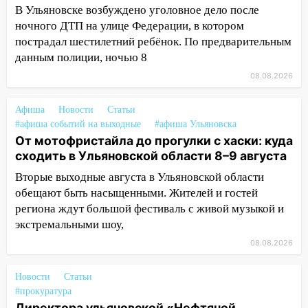
В Ульяновске возбуждено уголовное дело после
13:35
Непогода продолжает бить по
ночного ДТП на улице Федерации, в котором
транспорту: в Ульяновске трамвай
пострадал шестилетний ребёнок. По предварительным
сошёл с рельсов
данным полиции, ночью 8
13:22
Упавшие деревья перекрыли
08.08.2026
дороги в Ульяновске: фото
Афиша
Новости
Статьи
13:17
Непогода в Ульяновске не
#афиша событий на выходные
#афиша Ульяновска
закончится сегодня: сильные ливни
От мотофристайла до прогулки с хаски: куда
сохранятся 9 августа
сходить в Ульяновской области 8–9 августа
13:15
Трижды «брал в долг» без спроса:
Вторые выходные августа в Ульяновской области
житель Вешкаймского района похитил у
обещают быть насыщенными. Жителей и гостей
знакомого 191 тысячу рублей
региона ждут большой фестиваль с живой музыкой и
13:14
экстремальными шоу,
Ураган оторвал светофор на
проспекте Филатова в Ульяновске
08.08.2026
13:12
Дерево пробило крышу дома на
Новости
Статьи
Новгородской в Ульяновске и рухнуло
#прокуратура
на электрощит
Директора ульяновской «Нефтяной