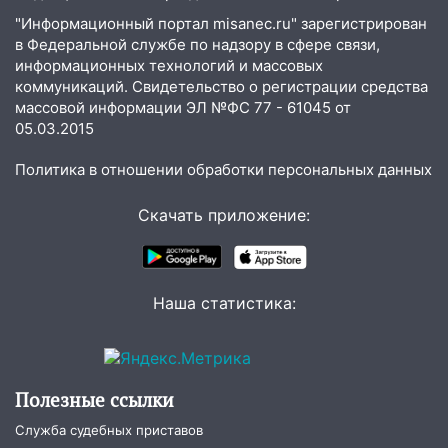
Ульяновске останется закрытым до
"Информационный портал misanec.ru" зарегистрирован
утра 10 августа
в Федеральной службе по надзору в сфере связи,
информационных технологий и массовых
05:18
Судьба готовит сюрприз: гороскоп
коммуникаций. Свидетельство о регистрации средства
на 8 августа — кому повезет с
массовой информации ЭЛ №ФС 77 - 61045 от
деньгами, а кого ждет неожиданная
05.03.2015
встреча
Политика в отношении обработки персональных данных
04:47
В Ульяновской области объявили
ракетную опасность: звучат сирены
Скачать приложение:
07.08.2026
20:40
Ульяновские аграрии смогут
купить тракторы с отсрочкой платежа
Наша статистика:
до декабря
19:34
В следственном управлении
состоялось торжественное
мероприятие, приуроченное к
Полезные ссылки
празднованию Дня сотрудника органов
следствия Российской Федерации
Служба судебных приставов