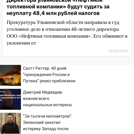
13:10
В Заволжском районе дерево
топливной компании» будут судить за
упало во дворе
неуплату 48,4 млн рублей налогов
Прокуратура Ульяновской области направила в суд
13:08
Ураган ударил по Ульяновску:
уголовное дело в отношении 48-летнего директора
сорванные крыши, поваленные деревья,
ООО «Нефтяная топливная компания». Его обвиняют в
затопленные улицы и остановившиеся
уклонении от
трамваи
08.08.2026
12:17
Ульяновск накрыл крупный град:
после ливня город снова уходит под
воду
Скотт Риттер: 40 дней
"принуждения России и
12:12
Прокуратура взяла на контроль
Путина" резко приблизили
ДТП с шестилетним ребёнком на улице
крах режима Зеленского
Федерации
Дмитрий Медведев:
важнее всего
12:01
Пьяная женщина сбила
национальные интересы
шестилетнего ребёнка на улице
России
Федерации: возбуждено уголовное дело
"За тысячи километров":
Зеленский закатил
11:16
В Ульяновске ищут 37-летнего
истерику Западу после
мужчину, пропавшего ещё 19 июля