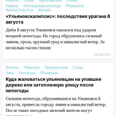
100 тысяч тонн зерна
Новости
Обзор
Происшествия
Статьи
#ливень
#последствия непогоды
#Ульяновск
15:17
В колледжи и техникумы
#ураган 8 августа
#шторм
Ульяновской области подали более 10
«Ульяновскалипсис»: последствия урагана 8
тысяч заявлений
августа
Днём 8 августа Ульяновск оказался под ударом
15:04
Фоторепортаж с улиц Ульяновска
мощной непогоды. На город обрушились сильный
после шторма: поваленные деревья и
ливень, гроза, крупный град и шквалистый ветер. За
затопленные улицы
несколько часов стихия
14:28
Ураган вырвал остановку на улице
08.08.2026
Деева в Заволжье
14:26
Жители Ульяновска сами
Новости
Общество
Происшествия
Статьи
пытаются расчистить ливнёвки, не
#жкх
#непогода
#Ульяновск
дождавшись коммунальщиков
Куда жаловаться ульяновцам на упавшее
дерево или затопленную улицу после
14:16
Шторм продолжает ломать город:
непогоды
на улице Любови Шевцовой рухнул
Сильная непогода, обрушившаяся на Ульяновск 8
светофор
августа, принесла городу ливни и шквалистый ветер.
14:14
Студента из Ульяновска обманули
После таких погодных явлений жители могут
мошенники под видом преподавателя