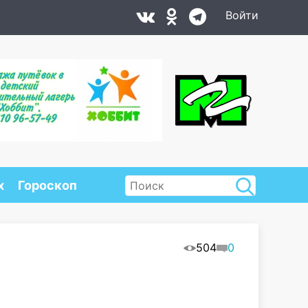
Войти
х
Гороскоп
504
0