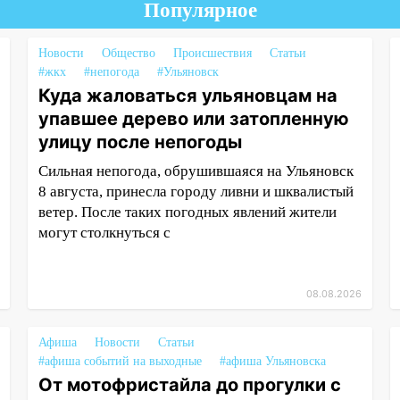
Популярное
Новости
Общество
Происшествия
Статьи
#жкх
#непогода
#Ульяновск
Куда жаловаться ульяновцам на
упавшее дерево или затопленную
улицу после непогоды
Сильная непогода, обрушившаяся на Ульяновск
8 августа, принесла городу ливни и шквалистый
ветер. После таких погодных явлений жители
могут столкнуться с
08.08.2026
Афиша
Новости
Статьи
#афиша событий на выходные
#афиша Ульяновска
От мотофристайла до прогулки с