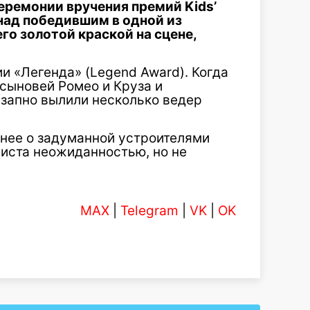
ремонии вручения премий Kids’
над победившим в одной из
о золотой краской на сцене,
и «Легенда» (Legend Award). Когда
сыновей Ромео и Круза и
незапно вылили несколько ведер
анее о задуманной устроителями
листа неожиданностью, но не
MAX
|
Telegram
|
VK
|
OK