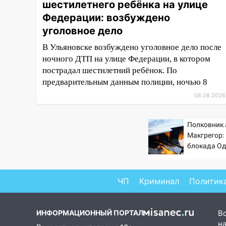
шестилетнего ребёнка на улице
15:04
Фоторепортаж с улиц
Ульяновска после шторма:
Федерации: возбуждено
поваленные деревья и
уголовное дело
затопленные улицы
В Ульяновске возбуждено уголовное дело после
14:28
Ураган вырвал остановку
ночного ДТП на улице Федерации, в котором
на улице Деева в Заволжье
пострадал шестилетний ребёнок. По
предварительным данным полиции, ночью 8
14:26
Жители Ульяновска сами
08.08.2026
пытаются расчистить ливнёвки,
не дождавшись
коммунальщиков
Полковник
Макгрегор
14:16
Шторм продолжает
блокада Од
ломать город: на улице Любови
же в кома
Шевцовой рухнул светофор
России за э
головы?
14:14
Студента из Ульяновска
ЧП
Криминал
Политик
обманули мошенники под
видом преподавателя
ИНФОРМАЦИОННЫЙ ПОРТАЛ
В
14:12
Куда жаловаться
на