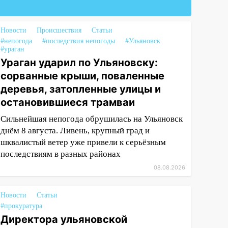
Новости
Происшествия
Статьи
#непогода
#последствия непогоды
#Ульяновск
#ураган
Ураган ударил по Ульяновску:
сорванные крыши, поваленные
деревья, затопленные улицы и
остановившиеся трамваи
Сильнейшая непогода обрушилась на Ульяновск
днём 8 августа. Ливень, крупный град и
шквалистый ветер уже привели к серьёзным
последствиям в разных районах
08.08.2026
Новости
Статьи
#прокуратура
Директора ульяновской