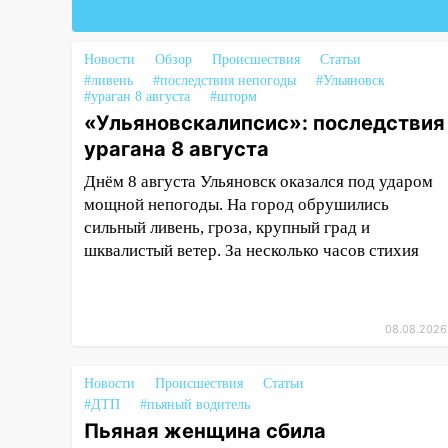
почти завершены
17:00
«Ульяновскалипсис»:
Новости
Обзор
Происшествия
Статьи
последствия урагана 8 августа
#ливень
#последствия непогоды
#Ульяновск
#ураган 8 августа
#шторм
16:38
Прогноз погоды в
«Ульяновскалипсис»: последствия
Ульяновской области на 9
урагана 8 августа
августа
Днём 8 августа Ульяновск оказался под ударом
16:34
Из-за мощной непогоды в
мощной непогоды. На город обрушились
Ульяновске отменили
сильный ливень, гроза, крупный град и
фестиваль «Наше время»
шквалистый ветер. За несколько часов стихия
16:17
Мелекесский район
первым в Ульяновской области
намолотил более 100 тысяч
08.08.2026
тонн зерна
15:17
В колледжи и техникумы
Новости
Происшествия
Статьи
Ульяновской области подали
#ДТП
#пьяный водитель
более 10 тысяч заявлений
Пьяная женщина сбила