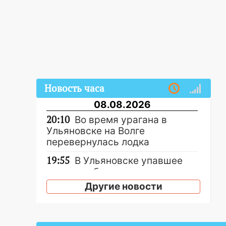
Новость часа
08.08.2026
20:10
Во время урагана в
Ульяновске на Волге
перевернулась лодка
19:55
В Ульяновске упавшее
дерево заблокировало в
машине двух женщин
Другие новости
17:15
В Ульяновской области
ремонтируют девять мостов:
один уже готов, ещё два —