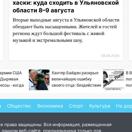
хаски: куда сходить в Ульяновской
области 8–9 августа
Вторые выходные августа в Ульяновской области
обещают быть насыщенными. Жителей и гостей
региона ждут большой фестиваль с живой
музыкой и экстремальными шоу,
08.08.2026
 армии США
Хантер Байден раскрыл
В 
: Дырявая
величайшую ошибку
по
ессы - когда
своего отца: бездействие
по
ндовании ВМФ
против Трампа
ре
то полетят
а
Общество
Экономика
Спорт
Культура
На до
се права защищены. Вся информация, размещенная
 данном веб-сайте, предназначена только для