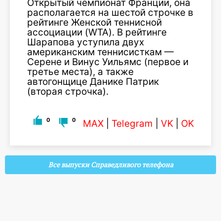
Открытый чемпионат Франции, она
располагается на шестой строчке в
рейтинге Женской теннисной
ассоциации (WTA). В рейтинге
Шарапова уступила двух
американским теннисисткам —
Серене и Винус Уильямс (первое и
третье места), а также
автогонщице Данике Патрик
(вторая строчка).
0
0
MAX
|
Telegram
|
VK
|
OK
Все выпуски Справедливого телефона