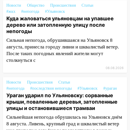
Новости
Общество
Происшествия
Статьи
14:26
Жители Ульяновска сами
#жкх
#непогода
#Ульяновск
пытаются расчистить ливнёвки, не
Куда жаловаться ульяновцам на упавшее
дождавшись коммунальщиков
дерево или затопленную улицу после
непогоды
14:16
Шторм продолжает ломать город:
на улице Любови Шевцовой рухнул
Сильная непогода, обрушившаяся на Ульяновск 8
светофор
августа, принесла городу ливни и шквалистый ветер.
После таких погодных явлений жители могут
14:14
Студента из Ульяновска обманули
столкнуться с
мошенники под видом преподавателя
08.08.2026
14:12
Куда жаловаться ульяновцам на
упавшее дерево или затопленную улицу
Новости
Происшествия
Статьи
после непогоды
#непогода
#последствия непогоды
#Ульяновск
#ураган
Ураган ударил по Ульяновску: сорванные
13:59
В Новом городе ураганным
крыши, поваленные деревья, затопленные
ветром сорвало опалубку со
улицы и остановившиеся трамваи
строящегося дома
Сильнейшая непогода обрушилась на Ульяновск днём
13:54
В мэрии Ульяновска рассказали,
8 августа. Ливень, крупный град и шквалистый ветер
как устраняют последствия мощного