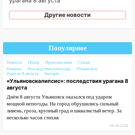
урагана 8 августа
16:38
Прогноз погоды в Ульяновской
Другие новости
области на 9 августа
16:34
Из-за мощной непогоды в
Ульяновске отменили фестиваль «Наше
время»
Популярное
16:17
Мелекесский район первым в
Ульяновской области намолотил более
Новости
Обзор
Происшествия
Статьи
100 тысяч тонн зерна
#ливень
#последствия непогоды
#Ульяновск
#ураган 8 августа
#шторм
15:17
В колледжи и техникумы
«Ульяновскалипсис»: последствия урагана 8
Ульяновской области подали более 10
августа
тысяч заявлений
Днём 8 августа Ульяновск оказался под ударом
15:04
Фоторепортаж с улиц Ульяновска
мощной непогоды. На город обрушились сильный
после шторма: поваленные деревья и
ливень, гроза, крупный град и шквалистый ветер. За
затопленные улицы
несколько часов стихия
14:28
Ураган вырвал остановку на улице
08.08.2026
Деева в Заволжье