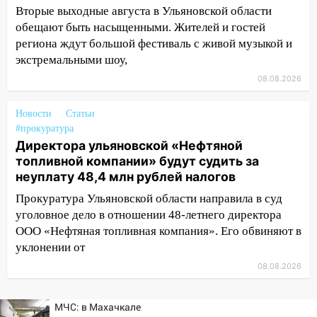
Вторые выходные августа в Ульяновской области
13:15
Трижды «брал в долг» без спроса:
обещают быть насыщенными. Жителей и гостей
житель Вешкаймского района похитил у
региона ждут большой фестиваль с живой музыкой и
знакомого 191 тысячу рублей
экстремальными шоу,
13:14
Ураган оторвал светофор на
08.08.2026
проспекте Филатова в Ульяновске
13:12
Дерево пробило крышу дома на
Новости
Статьи
Новгородской в Ульяновске и рухнуло
#прокуратура
на электрощит
Директора ульяновской «Нефтяной
топливной компании» будут судить за
13:10
В Заволжском районе дерево
неуплату 48,4 млн рублей налогов
упало во дворе
Прокуратура Ульяновской области направила в суд
13:08
Ураган ударил по Ульяновску:
уголовное дело в отношении 48-летнего директора
сорванные крыши, поваленные деревья,
ООО «Нефтяная топливная компания». Его обвиняют в
затопленные улицы и остановившиеся
уклонении от
трамваи
08.08.2026
12:17
Ульяновск накрыл крупный град:
после ливня город снова уходит под
МЧС: в Махачкале
воду