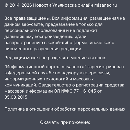
велосипедисты, мотоциклисты и
© 2014-2026 Новости Ульяновска онлайн
misanec.ru
пешеходы. Обзор крупных аварий в
Ульяновской области
Все права защищены. Вся информация, размещенная на
данном веб-сайте, предназначена только для
08:30
Поджог со свечой, 16 сгоревших
персонального пользования и не подлежит
домов и выстрел за водку
дальнейшему воспроизведению и/или
распространению в какой-либо форме, иначе как с
07:50
Какая погоды будет днем 8
письменного разрешения редакции.
августа
Редакция может не разделять мнение авторов.
06:45
Императорский мост в
"Информационный портал misanec.ru" зарегистрирован
Ульяновске останется закрытым до
в Федеральной службе по надзору в сфере связи,
утра 10 августа
информационных технологий и массовых
коммуникаций. Свидетельство о регистрации средства
05:18
Судьба готовит сюрприз: гороскоп
массовой информации ЭЛ №ФС 77 - 61045 от
на 8 августа — кому повезет с
05.03.2015
деньгами, а кого ждет неожиданная
встреча
Политика в отношении обработки персональных данных
04:47
В Ульяновской области объявили
ракетную опасность: звучат сирены
Скачать приложение: