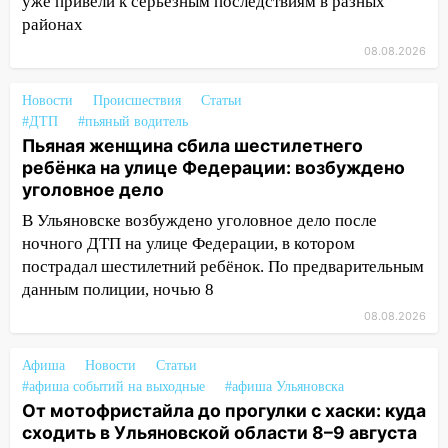
уже привели к серьёзным последствиям в разных
шторма
районах
13:49
Стихия продолжает крушить
08.08.2026
Ульяновск: дерево рухнуло на дом на
Орджоникидзе
Новости
Происшествия
Статьи
#ДТП
#пьяный водитель
13:47
На Нижней Террасе мощным
Пьяная женщина сбила шестилетнего
ветром вырвало дерево с корнем
ребёнка на улице Федерации: возбуждено
13:46
Сильный ветер сорвал крышу с
уголовное дело
СТО на проспекте Созидателей
В Ульяновске возбуждено уголовное дело после
ночного ДТП на улице Федерации, в котором
13:35
Непогода продолжает бить по
пострадал шестилетний ребёнок. По предварительным
транспорту: в Ульяновске трамвай
данным полиции, ночью 8
сошёл с рельсов
08.08.2026
13:22
Упавшие деревья перекрыли
дороги в Ульяновске: фото
Афиша
Новости
Статьи
13:17
Непогода в Ульяновске не
#афиша событий на выходные
#афиша Ульяновска
закончится сегодня: сильные ливни
От мотофристайла до прогулки с хаски: куда
сохранятся 9 августа
сходить в Ульяновской области 8–9 августа