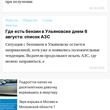
при получении
11:20
Ульяновская шахматистка
06.08.2026
Валерия Клейменова выиграла два
золота в составе сборной мира
Новости
Общество
Статьи
11:16
#бензин
В Ульяновске открыли памятную
Где есть бензин в Ульяновске днем 6
доску декабристу Кондратию Рылееву
августа: список АЗС
10:40
В Ульяновске спасатели ночью
Ситуация с бензином в Ульяновске остается
нашли потерявшегося в заброшенных
напряженной, хотя уже и появились положительные
садах 79-летнего мужчину
тенденции. Водители продолжают искать АЗС, где
10:26
На нескольких улицах Ульяновска
можно заправиться, а
временно отключили холодную воду
06.08.2026
10:14
В Ульяновске двоих участников
коррупционной схемы при ЦГКБ
Подросток напал на
отправили в колонию на 7 и 8 лет
десятилетнюю девочку,
ворвавшись в квартиру
09:52
Ночью беспилотники сбили над
соседними Татарстаном и Саратовской
Звук взрыва в Москве и
областью
Московской области 7