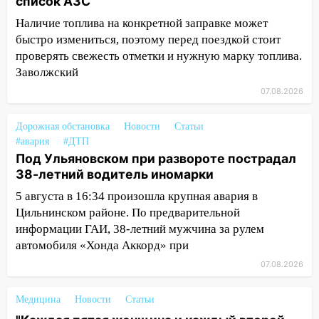
список АЗС
14:04
Жару смоет ливнями: прогноз
Наличие топлива на конкретной заправке может
погоды в Ульяновской области на
быстро измениться, поэтому перед поездкой стоит
выходные 8-9 августа
проверять свежесть отметки и нужную марку топлива.
13:30
В Ульяновске транспортные
Заволжский
полицейские проведут акцию «Час
07.08.2026
пассажира»
13:20
В Ульяновске за один день
Дорожная обстановка
Новости
Статьи
обокрали женщину на пляже и
#авария
#ДТП
подростка в сквере
Под Ульяновском при развороте пострадал
38-летний водитель иномарки
13:01
В Димитровграде мужчина
5 августа в 16:34 произошла крупная авария в
выбросил из машины страйкбольную
Цильнинском районе. По предварительной
гранату: его задержали
информации ГАИ, 38-летний мужчина за рулем
12:34
На Ульяновскую область
автомобиля «Хонда Аккорд» при
надвигается сильнейшая непогода: град
07.08.2026
и шквал до 27 м/с
12:31
Ульяновец хотел купить иномарку
Медицина
Новости
Статьи
из Европы и потерял 760 тысяч рублей