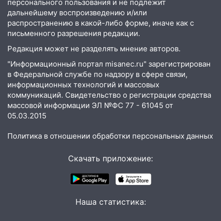
персонального пользования и не подлежит
дальнейшему воспроизведению и/или
03:30
Гороскоп на 7 августа: пятница
распространению в какой-либо форме, иначе как с
принесет прилив творческой энергии и
письменного разрешения редакции.
отличные шансы исправить старые
Редакция может не разделять мнение авторов.
ошибки
"Информационный портал misanec.ru" зарегистрирован
06.08.2026
в Федеральной службе по надзору в сфере связи,
23:20
Прогноз погоды на 7 августа в
информационных технологий и массовых
Ульяновской области
коммуникаций. Свидетельство о регистрации средства
массовой информации ЭЛ №ФС 77 - 61045 от
20:04
Ульяновцев приглашают на забег,
05.03.2015
посвящённый Дню воздушного флота
России
Политика в отношении обработки персональных данных
19:12
В Ульяновской области
Скачать приложение:
руководителя частной компании
наказали за сокрытие прошлого своего
сотрудник
18:02
В Ульяновск едут звезды
Наша статистика:
баскетбола!