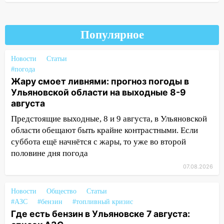
клуба «Рекорд-Fitness»
15:34
После вмешательства
прокуратуры в селах Ульяновской
Популярное
области привели в порядок детские
площадки
Новости
Статьи
15:27
Прокуратура проверяет
#погода
капремонт школы в селе Кивать
Жару смоет ливнями: прогноз погоды в
Ульяновской области на выходные 8-9
15:08
В Кузоватово после прокурорской
августа
проверки обновили разметку на
Предстоящие выходные, 8 и 9 августа, в Ульяновской
пешеходных переходах
области обещают быть крайне контрастными. Если
14:40
На проспекте Гая в Ульяновске
суббота ещё начнётся с жары, то уже во второй
запретили остановку автомобилей на
половине дня погода
50-метровом участке
07.08.2026
14:22
В Новом городе 8 августа пройдет
большой фестиваль «Наше время» с
Новости
Общество
Статьи
мотофристайлом и концертом
#АЗС
#бензин
#топливный кризис
«Мураками»
Где есть бензин в Ульяновске 7 августа: