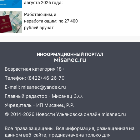
августа 2026 года:
09:41
Диана Шурыгина уверовала в
Причины, источник,
Бога в СИЗО
Работающим, и
откуда был громкий
неработающим: по 27 400
хлопок
09:35
В Ульяновске директора фирмы
рублей вручат
будут судить за неуплату налогов на 48
пенсионерам в сентябре -
млн рублей
PrimaMedia.ru
08:22
Подросток на питбайке сбил
ИНФОРМАЦИОННЫЙ ПОРТАЛ
велосипедистку: пострадали двое
07:20
Жара возвращается: ожидается
Возрастная категория 18+
знойный и сухой четверг
Телефон: (8422) 46-26-70
06:00
Под Ульяновском при развороте
E-mail: misanec@yandex.ru
пострадал 38-летний водитель
Главный редактор - Мисанец З.Ф.
иномарки
Учредитель - ИП Мисанец Р.Р.
05:00
«Каждая пятая женщина и каждый
© 2014-2026 Новости Ульяновска онлайн
misanec.ru
второй мужчина в мире сталкиваются с
алопецией»: врач рассказал, чем может
Все права защищены. Вся информация, размещенная на
быть вызвано облысение и как с этим
данном веб-сайте, предназначена только для
справиться