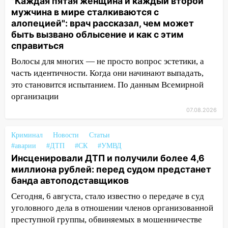
"Каждая пятая женщина и каждый второй
мужчина в мире сталкиваются с
12:20
В Чердаклинском районе
алопецией": врач рассказал, чем может
столкнулись «Лада» и Chevrolet:
быть вызвано облысение и как с этим
пострадал 14-летний подросток
справиться
12:00
Где есть бензин в Ульяновске 7
Волосы для многих — не просто вопрос эстетики, а
августа: список АЗС
часть идентичности. Когда они начинают выпадать,
это становится испытанием. По данным Всемирной
11:50
Заснул рядом с ребёнком и
организации
случайно задушил его: суд вынес
приговор
07.08.2026
11:38
В Ленинском районе пожар
Криминал
Новости
Статьи
полностью уничтожил дачный дом и
#аварии
#ДТП
#СК
#УМВД
сарай
Инсценировали ДТП и получили более 4,6
миллиона рублей: перед судом предстанет
11:38
В Госдуме предложили отменить
банда автоподставщиков
ЕГЭ с 2027 года
Сегодня, 6 августа, стало известно о передаче в суд
11:25
В Ульяновске ИИ будет выявлять
уголовного дела в отношении членов организованной
нарушителей на контейнерных
преступной группы, обвиняемых в мошенничестве
площадках