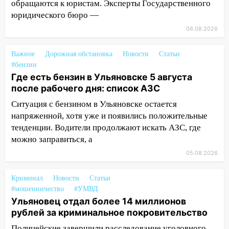
обращаются к юристам. Эксперты Государственного
120 тысяч долга
юридического бюро —
11:49
Снят режим «Ракетная
06.08.2026
опасность» на территории Ульяновской
области
Важное
Дорожная обстановка
Новости
Статьи
#бензин
11:30
Кабмин РФ разрешил до 1 июля
Где есть бензин в Ульяновске 5 августа
2027 года импорт, выпуск и обращение
после рабочего дня: список АЗС
бензина Евро 2, Евро 3, Евро 4
Ситуация с бензином в Ульяновске остается
11:12
Соцсети: на Рябикова автомобиль
напряженной, хотя уже и появились положительные
врезался в забор
тенденции. Водители продолжают искать АЗС, где
можно заправиться, а
10:27
Где есть бензин в Ульяновске
днем 6 августа: список АЗС
05.08.2026
10:16
Внимание! В Ульяновской области
Криминал
Новости
Статьи
объявлена ракетная опасность
#мошенничество
#УМВД
10:00
Ульяновец отдал более 14 миллионов
В Старомайнском районе утонул
рублей за криминальное покровительство
51-летний мужчина
Полицейские завершили расследование уголовного