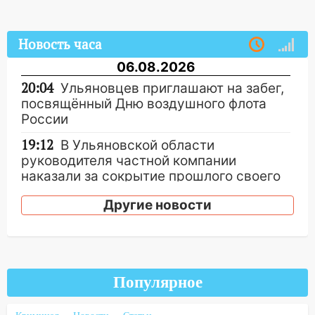
Новость часа
06.08.2026
20:04
Ульяновцев приглашают на забег,
посвящённый Дню воздушного флота
России
19:12
В Ульяновской области
руководителя частной компании
наказали за сокрытие прошлого своего
сотрудник
Другие новости
18:02
В Ульяновск едут звезды
баскетбола!
17:08
Ульяновский областной суд
оставил в силе приговор руководству
Популярное
«УльяновскФармации» за махинации на
3,2 млн рублей