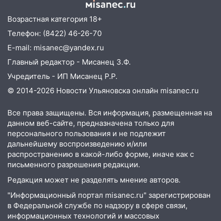
22:58
Соцсети: на проспекте Тюленева
Возрастная категория 18+
ДТП с мотоциклистом
Телефон: (8422) 46-26-70
20:22
Мошенники обманули 92-летнюю
E-mail: misanec@yandex.ru
жительницу Ульяновской области
Главный редактор - Мисанец З.Ф.
19:14
Житель Ульяновской области
Учредитель - ИП Мисанец Р.Р.
подвез троих незнакомцев на трассе и
© 2014-2026 Новости Ульяновска онлайн
misanec.ru
заработал уголовное дело
18:14
Прогноз погоды на 6 августа в
Все права защищены. Вся информация, размещенная на
Ульяновской области
данном веб-сайте, предназначена только для
персонального пользования и не подлежит
18:00
Мотофристайл, рок и силовой
дальнейшему воспроизведению и/или
экстрим: в Ульяновске пройдет
распространению в какой-либо форме, иначе как с
большой фестиваль «Наше время»
письменного разрешения редакции.
17:30
Где есть бензин в Ульяновске 5
Редакция может не разделять мнение авторов.
августа после рабочего дня: список АЗС
"Информационный портал misanec.ru" зарегистрирован
в Федеральной службе по надзору в сфере связи,
17:05
«Обыск» по видеосвязи: в
информационных технологий и массовых
Ульяновске задержали 19-летнюю