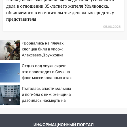
09:50
В Ульяновске черный коршун
дела в отношении 35-летнего жителя Ульяновска,
застрял в тепловозе
обвиняемого в вымогательстве денежных средств у
09:44
Ульяновские спасатели помогли
представителя
юному велосипедисту на улице
05.08.2026
Чернышевского
08:21
В Заволжском районе украли два
«Ворвались на плечах,
велосипеда
хлопцев били в упор»:
Алексеево-Дружковка
07:18
В Ульяновск идет
стала могильником для
тридцатиградусная жара: какая будет
Отдых под звуки сирен:
«птах Мадьяра»
погода в четверг
что происходит в Сочи на
фоне массированных атак
06:00
Четыре года борьбы: ульяновские
беспилотников
юристы помогли женщине засудить УК
Пыталась спасти малыша
за плесень на стенах
и погибла с ним: женщина
разбилась насмерть на
05:00
Кому 6 августа звезды сулят
глазах у детей 06/08/2026
прибыль, а кому — испытания на
– Новости
прочность
05.08.2026
ИНФОРМАЦИОННЫЙ ПОРТАЛ