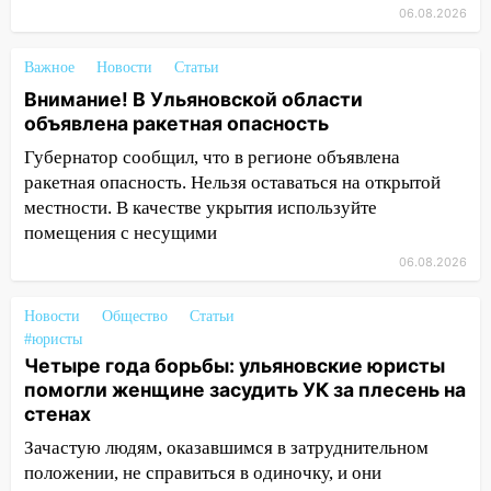
14:23
06.08.2026
67% ульяновцев готовы
передумать увольняться, если им
повысят зарплату
Важное
Новости
Статьи
Внимание! В Ульяновской области
14:01
Инсценировали ДТП и получили
объявлена ракетная опасность
более 4,6 миллиона рублей: перед
судом предстанет банда
Губернатор сообщил, что в регионе объявлена
автоподставщиков
ракетная опасность. Нельзя оставаться на открытой
местности. В качестве укрытия используйте
13:36
В Инзе произошел крупный пожар
помещения с несущими
13:00
В суде защитили репутацию
06.08.2026
мужчины, которого необоснованно
обвиняли в жестоком обращении с
Новости
Общество
Статьи
животными
#юристы
Четыре года борьбы: ульяновские юристы
12:28
Миллион на «льготниках»: в
помогли женщине засудить УК за плесень на
Ульяновской области перевозчик
стенах
провернул хитрую схему с чужими
проездными
Зачастую людям, оказавшимся в затруднительном
положении, не справиться в одиночку, и они
12:10
Ульяновский алиментщик накопил