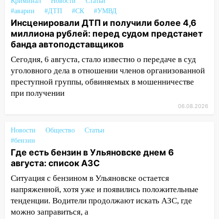
Криминал
Новости
Статьи
16:09
Ветераны легкой атлетики из
#аварии
#ДТП
#СК
#УМВД
Ульяновска успешно выступили на
Инсценировали ДТП и получили более 4,6
Чемпионате России
миллиона рублей: перед судом предстанет
банда автоподставщиков
16:02
В Ульяновской области убрали
Сегодня, 6 августа, стало известно о передаче в суд
более 28% площадей зерновых и
уголовного дела в отношении членов организованной
зернобобовых культур
преступной группы, обвиняемых в мошенничестве
15:51
Бросила кирпич в жену брата: в
при получении
Ульяновской области завели дело на
06.08.2026
агрессивную женщину
15:47
На улице Радищева сбили
Новости
Общество
Статьи
курьера: крупная авария в Ульяновске
#бензин
Где есть бензин в Ульяновске днем 6
15:15
Проводил до квартиры и ограбил:
августа: список АЗС
новый кавалер женщины оказался
Ситуация с бензином в Ульяновске остается
рецидивистом
напряженной, хотя уже и появились положительные
14:26
В Ульяновске ограничат движение
тенденции. Водители продолжают искать АЗС, где
по улице Ефремова
можно заправиться, а