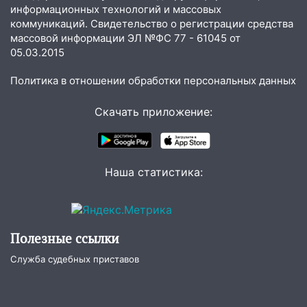
состоялось торжественное
информационных технологий и массовых
мероприятие, приуроченное к
коммуникаций. Свидетельство о регистрации средства
празднованию Дня сотрудника органов
массовой информации ЭЛ №ФС 77 - 61045 от
следствия Российской Федерации
05.03.2015
19:30
Ульяновцев приглашают
Политика в отношении обработки персональных данных
поддержать «Симбирскую чебурашку»
на фестивале «ФормАРТ»
Скачать приложение:
18:11
Ульяновская область стала
пилотным регионом проекта
«Культурное долголетие»
Наша статистика:
17:23
Прогноз погоды в Ульяновской
области на 8 августа
17:16
В реанимацию Ульяновской
Полезные ссылки
областной больницы поступили шесть
новых аппаратов ИВЛ
Служба судебных приставов
16:51
В Чердаклинском районе
ремонтируют дороги, ставят остановки