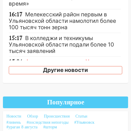
время»
16:17
Мелекесский район первым в
Ульяновской области намолотил более
100 тысяч тонн зерна
15:17
В колледжи и техникумы
Ульяновской области подали более 10
тысяч заявлений
15:04
Фоторепортаж с улиц Ульяновска
после шторма: поваленные деревья и
Другие новости
затопленные улицы
14:28
Ураган вырвал остановку на улице
Деева в Заволжье
Популярное
14:26
Жители Ульяновска сами
пытаются расчистить ливнёвки, не
дождавшись коммунальщиков
Новости
Обзор
Происшествия
Статьи
#ливень
#последствия непогоды
#Ульяновск
14:16
Шторм продолжает ломать город:
#ураган 8 августа
#шторм