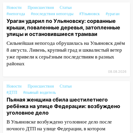
13:47
На Нижней Террасе мощным
ветром вырвало дерево с корнем
Новости
Происшествия
Статьи
#непогода
#последствия непогоды
#Ульяновск
#ураган
13:46
Сильный ветер сорвал крышу с
Ураган ударил по Ульяновску: сорванные
СТО на проспекте Созидателей
крыши, поваленные деревья, затопленные
улицы и остановившиеся трамваи
13:35
Непогода продолжает бить по
транспорту: в Ульяновске трамвай
Сильнейшая непогода обрушилась на Ульяновск днём
сошёл с рельсов
8 августа. Ливень, крупный град и шквалистый ветер
уже привели к серьёзным последствиям в разных
13:22
Упавшие деревья перекрыли
районах
дороги в Ульяновске: фото
08.08.2026
13:17
Непогода в Ульяновске не
закончится сегодня: сильные ливни
Новости
Происшествия
Статьи
сохранятся 9 августа
#ДТП
#пьяный водитель
Пьяная женщина сбила шестилетнего
13:15
Трижды «брал в долг» без спроса:
ребёнка на улице Федерации: возбуждено
житель Вешкаймского района похитил у
уголовное дело
знакомого 191 тысячу рублей
В Ульяновске возбуждено уголовное дело после
13:14
Ураган оторвал светофор на
ночного ДТП на улице Федерации, в котором
проспекте Филатова в Ульяновске