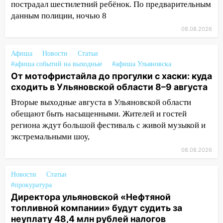
пострадал шестилетний ребёнок. По предварительным
13:12
Дерево пробило крышу дома на
данным полиции, ночью 8
Новгородской в Ульяновске и рухнуло
08.08.2026
на электрощит
Афиша
13:10
Новости
Статьи
В Заволжском районе дерево
#афиша событий на выходные
#афиша Ульяновска
упало во дворе
От мотофристайла до прогулки с хаски: куда
13:08
Ураган ударил по Ульяновску:
сходить в Ульяновской области 8–9 августа
сорванные крыши, поваленные деревья,
Вторые выходные августа в Ульяновской области
затопленные улицы и остановившиеся
обещают быть насыщенными. Жителей и гостей
трамваи
региона ждут большой фестиваль с живой музыкой и
12:17
Ульяновск накрыл крупный град:
экстремальными шоу,
после ливня город снова уходит под
08.08.2026
воду
Новости
12:12
Статьи
Прокуратура взяла на контроль
#прокуратура
ДТП с шестилетним ребёнком на улице
Директора ульяновской «Нефтяной
Федерации
топливной компании» будут судить за
12:01
Пьяная женщина сбила
неуплату 48,4 млн рублей налогов