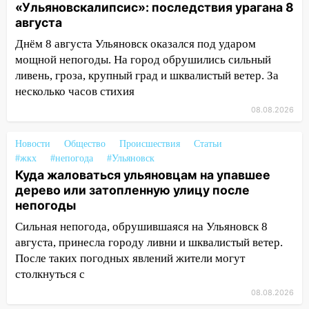
на улице Любови Шевцовой рухнул
«Ульяновскалипсис»: последствия урагана 8
светофор
августа
14:14
Днём 8 августа Ульяновск оказался под ударом
Студента из Ульяновска обманули
мошенники под видом преподавателя
мощной непогоды. На город обрушились сильный
ливень, гроза, крупный град и шквалистый ветер. За
14:12
Куда жаловаться ульяновцам на
несколько часов стихия
упавшее дерево или затопленную улицу
08.08.2026
после непогоды
13:59
В Новом городе ураганным
Новости
Общество
Происшествия
Статьи
ветром сорвало опалубку со
#жкх
#непогода
#Ульяновск
строящегося дома
Куда жаловаться ульяновцам на упавшее
дерево или затопленную улицу после
13:54
В мэрии Ульяновска рассказали,
непогоды
как устраняют последствия мощного
Сильная непогода, обрушившаяся на Ульяновск 8
шторма
августа, принесла городу ливни и шквалистый ветер.
13:49
Стихия продолжает крушить
После таких погодных явлений жители могут
Ульяновск: дерево рухнуло на дом на
столкнуться с
Орджоникидзе
08.08.2026