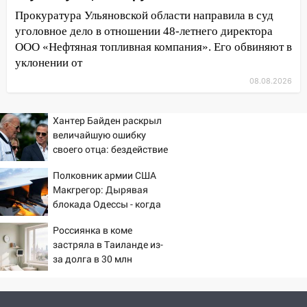
шестилетнего ребёнка на улице
Прокуратура Ульяновской области направила в суд
Федерации: возбуждено уголовное дело
уголовное дело в отношении 48-летнего директора
11:16
В Ульяновске ищут 37-летнего
ООО «Нефтяная топливная компания». Его обвиняют в
мужчину, пропавшего ещё 19 июля
уклонении от
08.08.2026
10:30
От мотофристайла до прогулки с
хаски: куда сходить в Ульяновской
области 8–9 августа
Хантер Байден раскрыл
величайшую ошибку
10:11
Директора ульяновской
своего отца: бездействие
«Нефтяной топливной компании» будут
против Трампа
судить за неуплату 48,4 млн рублей
Полковник армии США
налогов
Макгрегор: Дырявая
блокада Одессы - когда
09:28
Дети на дорогах: пострадали
же в командовании ВМФ
велосипедисты, мотоциклисты и
Россиянка в коме
России за это полетят
пешеходы. Обзор крупных аварий в
застряла в Таиланде из-
головы?
Ульяновской области
за долга в 30 млн
08:30
Поджог со свечой, 16 сгоревших
домов и выстрел за водку