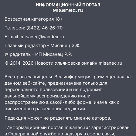
ИНФОРМАЦИОННЫЙ ПОРТАЛ
07:50
Какая погоды будет днем 8
августа
Возрастная категория 18+
06:45
Императорский мост в
Телефон: (8422) 46-26-70
Ульяновске останется закрытым до
E-mail: misanec@yandex.ru
утра 10 августа
Главный редактор - Мисанец З.Ф.
05:18
Судьба готовит сюрприз: гороскоп
Учредитель - ИП Мисанец Р.Р.
на 8 августа — кому повезет с
© 2014-2026 Новости Ульяновска онлайн
misanec.ru
деньгами, а кого ждет неожиданная
встреча
Все права защищены. Вся информация, размещенная на
04:47
В Ульяновской области объявили
данном веб-сайте, предназначена только для
ракетную опасность: звучат сирены
персонального пользования и не подлежит
дальнейшему воспроизведению и/или
07.08.2026
распространению в какой-либо форме, иначе как с
20:40
Ульяновские аграрии смогут
письменного разрешения редакции.
купить тракторы с отсрочкой платежа
Редакция может не разделять мнение авторов.
до декабря
"Информационный портал misanec.ru" зарегистрирован
19:34
В следственном управлении
в Федеральной службе по надзору в сфере связи,