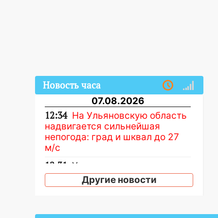
Новость часа
07.08.2026
12:34
На Ульяновскую область
надвигается сильнейшая
непогода: град и шквал до 27
м/с
12:31
Ульяновец хотел купить
иномарку из Европы и потерял
Другие новости
760 тысяч рублей
12:20
В Чердаклинском районе
столкнулись «Лада» и