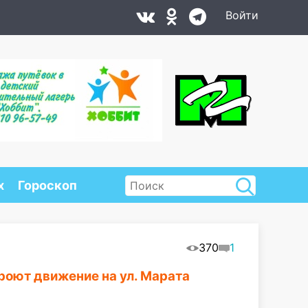
Войти
х
Гороскоп
370
1
роют движение на ул. Марата