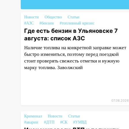
Chevrolet: пострадал 14-летний
подросток
Новости
Общество
Статьи
12:00
Где есть бензин в
#АЗС
#бензин
#топливный кризис
Ульяновске 7 августа: список
Где есть бензин в Ульяновске 7
АЗС
августа: список АЗС
11:50
Заснул рядом с ребёнком
Наличие топлива на конкретной заправке может
и случайно задушил его: суд
быстро измениться, поэтому перед поездкой
вынес приговор
стоит проверять свежесть отметки и нужную
марку топлива. Заволжский
11:38
В Ленинском районе
пожар полностью уничтожил
дачный дом и сарай
11:38
В Госдуме предложили
отменить ЕГЭ с 2027 года
07.08.2026
11:25
В Ульяновске ИИ будет
выявлять нарушителей на
Криминал
Новости
Статьи
контейнерных площадках
#аварии
#ДТП
#СК
#УМВД