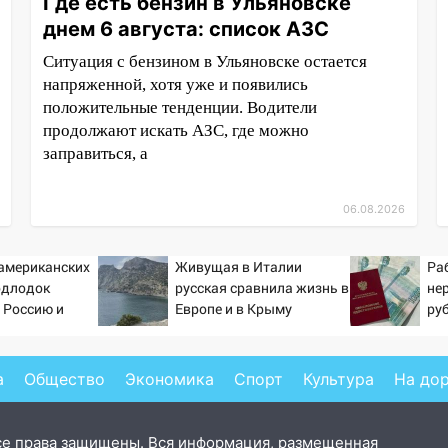
Где есть бензин в Ульяновске
днем 6 августа: список АЗС
Ситуация с бензином в Ульяновске остается
напряженной, хотя уже и появились
положительные тенденции. Водители
продолжают искать АЗС, где можно
заправиться, а
06.08.2026
 американских
Живущая в Италии
Ра
одлодок
русская сравнила жизнь в
не
 Россию и
Европе и в Крыму
ру
 инструмент
пен
ссированного
Pr
а
Общество
Экономика
Спорт
Культура
На до
се права защищены. Вся информация, размещенная