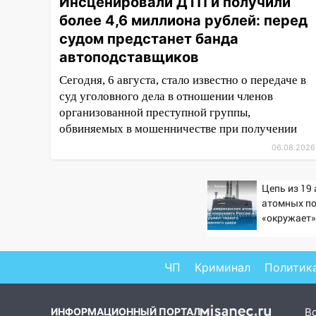
Инсценировали ДТП и получили
11:20
Ульяновская
более 4,6 миллиона рублей: перед
шахматистка Валерия
судом предстанет банда
Клейменова выиграла два
золота в составе сборной мира
автоподставщиков
11:16
В Ульяновске открыли
Сегодня, 6 августа, стало известно о передаче в
памятную доску декабристу
суд уголовного дела в отношении членов
Кондратию Рылееву
организованной преступной группы,
обвиняемых в мошенничестве при получении
10:40
В Ульяновске спасатели
06.08.2026
ночью нашли потерявшегося в
заброшенных садах 79-летнего
мужчину
Цепь из 19
атомных п
10:26
На нескольких улицах
«окружает»
Ульяновска временно
Китай: это
отключили холодную воду
первого ма
удара
10:14
В Ульяновске двоих
ЧП
Криминал
Политик
участников коррупционной
схемы при ЦГКБ отправили в
ИНФОРМАЦИОННЫЙ ПОРТАЛ
В
колонию на 7 и 8 лет