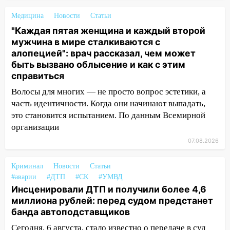
оставил в силе приговор руководству
«УльяновскФармации» за махинации на
Медицина
Новости
Статьи
3,2 млн рублей
"Каждая пятая женщина и каждый второй
мужчина в мире сталкиваются с
16:09
Ветераны легкой атлетики из
алопецией": врач рассказал, чем может
Ульяновска успешно выступили на
быть вызвано облысение и как с этим
Чемпионате России
справиться
16:02
В Ульяновской области убрали
Волосы для многих — не просто вопрос эстетики, а
более 28% площадей зерновых и
часть идентичности. Когда они начинают выпадать,
зернобобовых культур
это становится испытанием. По данным Всемирной
15:51
Бросила кирпич в жену брата: в
организации
Ульяновской области завели дело на
07.08.2026
агрессивную женщину
15:47
Криминал
На улице Радищева сбили
Новости
Статьи
#аварии
#ДТП
#СК
#УМВД
курьера: крупная авария в Ульяновске
Инсценировали ДТП и получили более 4,6
15:15
Проводил до квартиры и ограбил:
миллиона рублей: перед судом предстанет
новый кавалер женщины оказался
банда автоподставщиков
рецидивистом
Сегодня, 6 августа, стало известно о передаче в суд