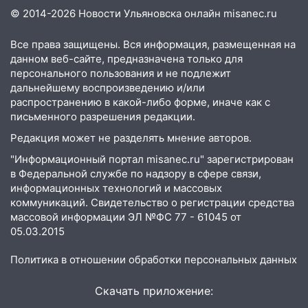
прибыль, а кому — испытания на
© 2014-2026 Новости Ульяновска онлайн
misanec.ru
прочность
05.08.2026
Все права защищены. Вся информация, размещенная на
22:58
Соцсети: на проспекте Тюленева
данном веб-сайте, предназначена только для
ДТП с мотоциклистом
персонального пользования и не подлежит
дальнейшему воспроизведению и/или
20:22
Мошенники обманули 92-летнюю
распространению в какой-либо форме, иначе как с
жительницу Ульяновской области
письменного разрешения редакции.
19:14
Редакция может не разделять мнение авторов.
Житель Ульяновской области
подвез троих незнакомцев на трассе и
"Информационный портал misanec.ru" зарегистрирован
заработал уголовное дело
в Федеральной службе по надзору в сфере связи,
информационных технологий и массовых
18:14
Прогноз погоды на 6 августа в
коммуникаций. Свидетельство о регистрации средства
Ульяновской области
массовой информации ЭЛ №ФС 77 - 61045 от
05.03.2015
18:00
Мотофристайл, рок и силовой
экстрим: в Ульяновске пройдет
Политика в отношении обработки персональных данных
большой фестиваль «Наше время»
17:30
Где есть бензин в Ульяновске 5
Скачать приложение:
августа после рабочего дня: список АЗС