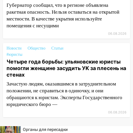
Губернатор сообщил, что в регионе объявлена
проездными
ракетная опасность. Нельзя оставаться на открытой
12:10
Ульяновский алиментщик накопил
местности. В качестве укрытия используйте
120 тысяч долга
помещения с несущими
11:49
Снят режим «Ракетная
06.08.2026
опасность» на территории Ульяновской
области
Новости
Общество
Статьи
#юристы
11:30
Кабмин РФ разрешил до 1 июля
Четыре года борьбы: ульяновские юристы
2027 года импорт, выпуск и обращение
помогли женщине засудить УК за плесень на
бензина Евро 2, Евро 3, Евро 4
стенах
11:12
Соцсети: на Рябикова автомобиль
Зачастую людям, оказавшимся в затруднительном
врезался в забор
положении, не справиться в одиночку, и они
обращаются к юристам. Эксперты Государственного
10:27
Где есть бензин в Ульяновске
юридического бюро —
днем 6 августа: список АЗС
06.08.2026
10:16
Внимание! В Ульяновской области
объявлена ракетная опасность
Органы для пересадки