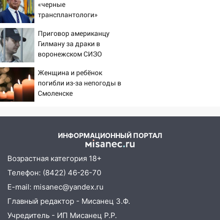
10:00
В Старомайнском районе утонул
«черные
51-летний мужчина
трансплантологи»
извлекали у еще живых
09:50
В Ульяновске черный коршун
Приговор американцу
пациентов
застрял в тепловозе
Гилману за драки в
воронежском СИЗО
09:44
Ульяновские спасатели помогли
потребовали ужесточить -
юному велосипедисту на улице
Женщина и ребёнок
Новости на Вести.ru
Чернышевского
погибли из-за непогоды в
Смоленске
08:21
В Заволжском районе украли два
велосипеда
07:18
В Ульяновск идет
ИНФОРМАЦИОННЫЙ ПОРТАЛ
тридцатиградусная жара: какая будет
погода в четверг
Возрастная категория 18+
06:00
Четыре года борьбы: ульяновские
Телефон: (8422) 46-26-70
юристы помогли женщине засудить УК
E-mail: misanec@yandex.ru
за плесень на стенах
Главный редактор - Мисанец З.Ф.
05:00
Кому 6 августа звезды сулят
Учредитель - ИП Мисанец Р.Р.