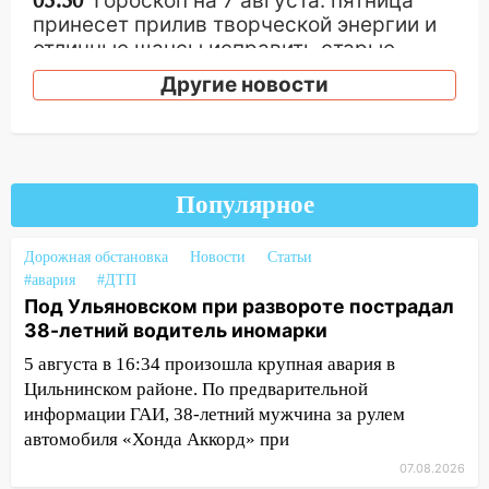
03:30
Гороскоп на 7 августа: пятница
принесет прилив творческой энергии и
отличные шансы исправить старые
ошибки
Другие новости
06.08.2026
23:20
Прогноз погоды на 7 августа в
Ульяновской области
20:04
Ульяновцев приглашают на забег,
Популярное
посвящённый Дню воздушного флота
России
Дорожная обстановка
Новости
Статьи
#авария
#ДТП
19:12
В Ульяновской области
Под Ульяновском при развороте пострадал
руководителя частной компании
38-летний водитель иномарки
наказали за сокрытие прошлого своего
сотрудник
5 августа в 16:34 произошла крупная авария в
Цильнинском районе. По предварительной
18:02
В Ульяновск едут звезды
информации ГАИ, 38-летний мужчина за рулем
баскетбола!
автомобиля «Хонда Аккорд» при
17:08
Ульяновский областной суд
07.08.2026