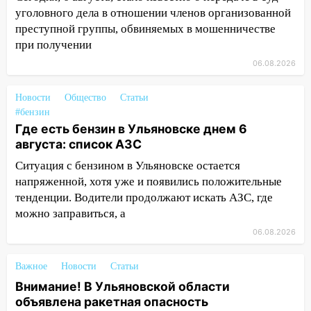
14:26
В Ульяновске ограничат движение
уголовного дела в отношении членов организованной
по улице Ефремова
преступной группы, обвиняемых в мошенничестве
при получении
14:23
67% ульяновцев готовы
06.08.2026
передумать увольняться, если им
повысят зарплату
Новости
Общество
Статьи
14:01
Инсценировали ДТП и получили
#бензин
более 4,6 миллиона рублей: перед
Где есть бензин в Ульяновске днем 6
судом предстанет банда
августа: список АЗС
автоподставщиков
Ситуация с бензином в Ульяновске остается
13:36
В Инзе произошел крупный пожар
напряженной, хотя уже и появились положительные
тенденции. Водители продолжают искать АЗС, где
13:00
В суде защитили репутацию
можно заправиться, а
мужчины, которого необоснованно
06.08.2026
обвиняли в жестоком обращении с
животными
Важное
Новости
Статьи
12:28
Миллион на «льготниках»: в
Внимание! В Ульяновской области
Ульяновской области перевозчик
объявлена ракетная опасность
провернул хитрую схему с чужими