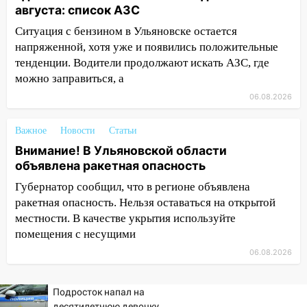
пострадал 38-летний водитель
августа: список АЗС
иномарки
Ситуация с бензином в Ульяновске остается
05:00
«Каждая пятая женщина и каждый
напряженной, хотя уже и появились положительные
второй мужчина в мире сталкиваются с
тенденции. Водители продолжают искать АЗС, где
алопецией»: врач рассказал, чем может
можно заправиться, а
быть вызвано облысение и как с этим
06.08.2026
справиться
03:30
Гороскоп на 7 августа: пятница
Важное
Новости
Статьи
принесет прилив творческой энергии и
Внимание! В Ульяновской области
отличные шансы исправить старые
объявлена ракетная опасность
ошибки
Губернатор сообщил, что в регионе объявлена
06.08.2026
ракетная опасность. Нельзя оставаться на открытой
23:20
Прогноз погоды на 7 августа в
местности. В качестве укрытия используйте
Ульяновской области
помещения с несущими
20:04
06.08.2026
Ульяновцев приглашают на забег,
посвящённый Дню воздушного флота
России
Подросток напал на
десятилетнюю девочку,