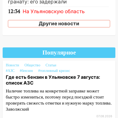
гранату: его задержали
12:34
На Ульяновскую область
надвигается сильнейшая непогода: град
и шквал до 27 м/с
Другие новости
12:31
Ульяновец хотел купить иномарку
из Европы и потерял 760 тысяч рублей
12:20
В Чердаклинском районе
Популярное
столкнулись «Лада» и Chevrolet:
пострадал 14-летний подросток
Новости
Общество
Статьи
12:00
Где есть бензин в Ульяновске 7
#АЗС
#бензин
#топливный кризис
августа: список АЗС
Где есть бензин в Ульяновске 7 августа:
список АЗС
11:50
Заснул рядом с ребёнком и
случайно задушил его: суд вынес
Наличие топлива на конкретной заправке может
приговор
быстро измениться, поэтому перед поездкой стоит
проверять свежесть отметки и нужную марку топлива.
11:38
В Ленинском районе пожар
Заволжский
полностью уничтожил дачный дом и
07.08.2026