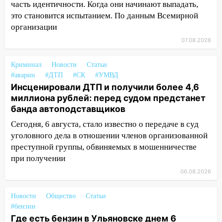
10:14
В Ульяновске двоих участников
часть идентичности. Когда они начинают выпадать,
коррупционной схемы при ЦГКБ
это становится испытанием. По данным Всемирной
отправили в колонию на 7 и 8 лет
организации
07.08.2026
09:52
Ночью беспилотники сбили над
соседними Татарстаном и Саратовской
Криминал
областью
Новости
Статьи
#аварии
#ДТП
#СК
#УМВД
09:41
Диана Шурыгина уверовала в
Инсценировали ДТП и получили более 4,6
Бога в СИЗО
миллиона рублей: перед судом предстанет
банда автоподставщиков
09:35
В Ульяновске директора фирмы
Сегодня, 6 августа, стало известно о передаче в суд
будут судить за неуплату налогов на 48
млн рублей
уголовного дела в отношении членов организованной
преступной группы, обвиняемых в мошенничестве
08:22
Подросток на питбайке сбил
при получении
велосипедистку: пострадали двое
06.08.2026
07:20
Жара возвращается: ожидается
знойный и сухой четверг
Новости
Общество
Статьи
#бензин
06:00
Под Ульяновском при развороте
Где есть бензин в Ульяновске днем 6