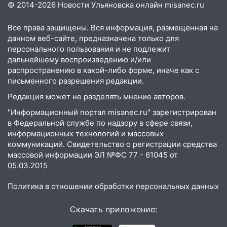
Ульяновской области завели дело на
© 2014-2026 Новости Ульяновска онлайн
misanec.ru
агрессивную женщину
Все права защищены. Вся информация, размещенная на
15:47
На улице Радищева сбили
данном веб-сайте, предназначена только для
курьера: крупная авария в Ульяновске
персонального пользования и не подлежит
дальнейшему воспроизведению и/или
15:15
Проводил до квартиры и ограбил:
распространению в какой-либо форме, иначе как с
новый кавалер женщины оказался
письменного разрешения редакции.
рецидивистом
Редакция может не разделять мнение авторов.
14:26
В Ульяновске ограничат движение
"Информационный портал misanec.ru" зарегистрирован
по улице Ефремова
в Федеральной службе по надзору в сфере связи,
14:23
информационных технологий и массовых
67% ульяновцев готовы
коммуникаций. Свидетельство о регистрации средства
передумать увольняться, если им
массовой информации ЭЛ №ФС 77 - 61045 от
повысят зарплату
05.03.2015
14:01
Инсценировали ДТП и получили
более 4,6 миллиона рублей: перед
Политика в отношении обработки персональных данных
судом предстанет банда
автоподставщиков
Скачать приложение: