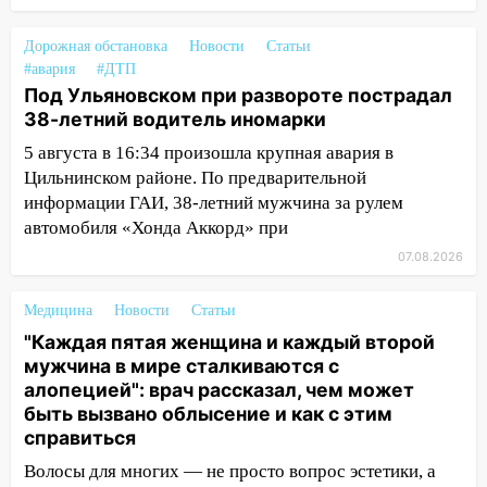
сарай
11:38
В Госдуме предложили отменить
Дорожная обстановка
Новости
Статьи
ЕГЭ с 2027 года
#авария
#ДТП
Под Ульяновском при развороте пострадал
11:25
В Ульяновске ИИ будет выявлять
38-летний водитель иномарки
нарушителей на контейнерных
площадках
5 августа в 16:34 произошла крупная авария в
Цильнинском районе. По предварительной
11:20
Ульяновская шахматистка
информации ГАИ, 38-летний мужчина за рулем
Валерия Клейменова выиграла два
автомобиля «Хонда Аккорд» при
золота в составе сборной мира
07.08.2026
11:16
В Ульяновске открыли памятную
доску декабристу Кондратию Рылееву
Медицина
Новости
Статьи
"Каждая пятая женщина и каждый второй
10:40
В Ульяновске спасатели ночью
мужчина в мире сталкиваются с
нашли потерявшегося в заброшенных
алопецией": врач рассказал, чем может
садах 79-летнего мужчину
быть вызвано облысение и как с этим
10:26
На нескольких улицах Ульяновска
справиться
временно отключили холодную воду
Волосы для многих — не просто вопрос эстетики, а