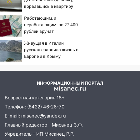
19:12
В Ульяновской области
ворвавшись в квартиру
руководителя частной компании
наказали за сокрытие прошлого своего
Работающим, и
сотрудник
неработающим: по 27 400
рублей вручат
18:02
В Ульяновск едут звезды
пенсионерам в сентябре -
баскетбола!
Живущая в Италии
PrimaMedia.ru
русская сравнила жизнь в
17:08
Ульяновский областной суд
Европе и в Крыму
оставил в силе приговор руководству
«УльяновскФармации» за махинации на
3,2 млн рублей
ИНФОРМАЦИОННЫЙ ПОРТАЛ
16:09
Ветераны легкой атлетики из
Ульяновска успешно выступили на
Возрастная категория 18+
Чемпионате России
Телефон: (8422) 46-26-70
16:02
В Ульяновской области убрали
E-mail: misanec@yandex.ru
более 28% площадей зерновых и
зернобобовых культур
Главный редактор - Мисанец З.Ф.
Учредитель - ИП Мисанец Р.Р.
15:51
Бросила кирпич в жену брата: в