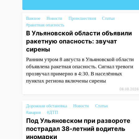
смогут купить тракторы с
отсрочкой платежа до декабря
Важное
Новости
Происшествия
Статьи
19:34
В следственном
#ракетная опасность
управлении состоялось
В Ульяновской области объявили
торжественное мероприятие,
ракетную опасность: звучат
приуроченное к празднованию
сирены
Дня сотрудника органов
следствия Российской
Ранним утром 8 августа в Ульяновской области
Федерации
объявлена ракетная опасность. Сигнал тревоги
прозвучал примерно в 4:30. В населённых
19:30
Ульяновцев приглашают
пунктах региона включены сирены
поддержать «Симбирскую
чебурашку» на фестивале
08.08.2026
«ФормАРТ»
Дорожная обстановка
Новости
Статьи
18:11
Ульяновская область
#авария
#ДТП
стала пилотным регионом
Под Ульяновском при развороте
проекта «Культурное
пострадал 38-летний водитель
долголетие»
иномарки