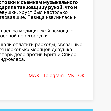
отовки к съемкам музыкального
ударила танцовщицу рукой, что и
евушки, хруст был настолько
ствовавшие. Певица извинилась и
илась за медицинской помощью.
носовой перегородки.
ещали оплатить расходы, связанные
тя несколько месяцев девушка
еперь дело против Бритни Спирс
Анджелеса.
MAX
|
Telegram
|
VK
|
OK