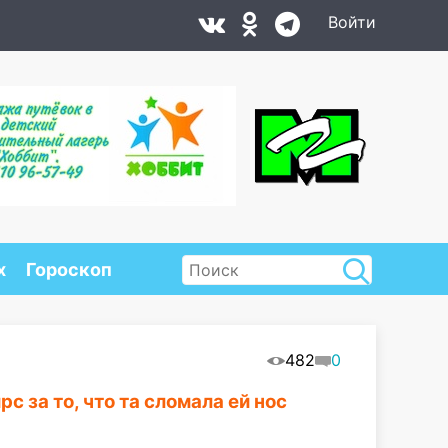
Войти
х
Гороскоп
482
0
с за то, что та сломала ей нос