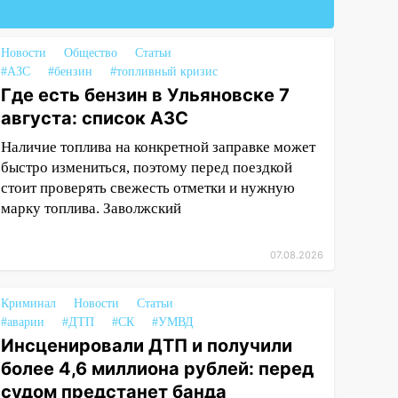
Новости
Общество
Статьи
#АЗС
#бензин
#топливный кризис
Где есть бензин в Ульяновске 7
августа: список АЗС
Наличие топлива на конкретной заправке может
быстро измениться, поэтому перед поездкой
стоит проверять свежесть отметки и нужную
марку топлива. Заволжский
07.08.2026
Криминал
Новости
Статьи
#аварии
#ДТП
#СК
#УМВД
Инсценировали ДТП и получили
более 4,6 миллиона рублей: перед
судом предстанет банда