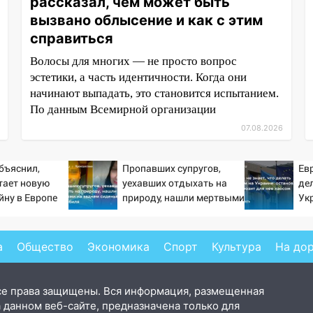
рассказал, чем может быть
вызвано облысение и как с этим
справиться
Волосы для многих — не просто вопрос
эстетики, а часть идентичности. Когда они
начинают выпадать, это становится испытанием.
По данным Всемирной организации
07.08.2026
бъяснил,
Пропавших супругов,
Евр
тает новую
уехавших отдыхать на
де
йну в Европе
природу, нашли мертвыми
Ук
й
на заднем сиденье
гр
автомобиля
а
Общество
Экономика
Спорт
Культура
На до
се права защищены. Вся информация, размещенная
 данном веб-сайте, предназначена только для