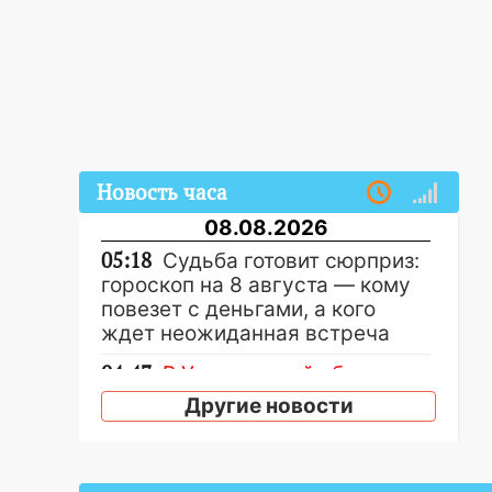
Новость часа
08.08.2026
05:18
Судьба готовит сюрприз:
гороскоп на 8 августа — кому
повезет с деньгами, а кого
ждет неожиданная встреча
04:47
В Ульяновской области
объявили ракетную опасность:
Другие новости
звучат сирены
07.08.2026
20:40
Ульяновские аграрии