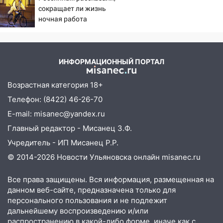
13:20
В Ульяновске за один день
сокращает ли жизнь
обокрали женщину на пляже и
ночная работа
подростка в сквере
13:01
В Димитровграде мужчина
выбросил из машины страйкбольную
ИНФОРМАЦИОННЫЙ ПОРТАЛ
гранату: его задержали
Возрастная категория 18+
12:34
На Ульяновскую область
надвигается сильнейшая непогода: град
Телефон: (8422) 46-26-70
и шквал до 27 м/с
E-mail: misanec@yandex.ru
12:31
Ульяновец хотел купить иномарку
Главный редактор - Мисанец З.Ф.
из Европы и потерял 760 тысяч рублей
Учредитель - ИП Мисанец Р.Р.
12:20
В Чердаклинском районе
© 2014-2026 Новости Ульяновска онлайн
misanec.ru
столкнулись «Лада» и Chevrolet:
пострадал 14-летний подросток
Все права защищены. Вся информация, размещенная на
данном веб-сайте, предназначена только для
12:00
Где есть бензин в Ульяновске 7
персонального пользования и не подлежит
августа: список АЗС
дальнейшему воспроизведению и/или
распространению в какой-либо форме, иначе как с