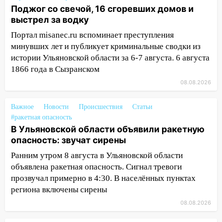
Поджог со свечой, 16 сгоревших домов и
16:35
В Ульяновске установили ещё
выстрел за водку
девять бункеров для крупногабаритного
мусора
Портал misanec.ru вспоминает преступления
минувших лет и публикует криминальные сводки из
16:26
В Ульяновске бесплатно покажут
истории Ульяновской области за 6-7 августа. 6 августа
матч «Волги» под открытым небом
1866 года в Сызранском
16:12
В Ульяновском госуниверситете
08.08.2026
разработают отечественный прибор для
цифровой ПЦР
Важное
Новости
Происшествия
Статьи
15:47
#ракетная опасность
Ульяновцы могут вернуть деньги
В Ульяновской области объявили ракетную
за абонементы закрывшегося фитнес-
опасность: звучат сирены
клуба «Рекорд-Fitness»
Ранним утром 8 августа в Ульяновской области
15:34
После вмешательства
объявлена ракетная опасность. Сигнал тревоги
прокуратуры в селах Ульяновской
прозвучал примерно в 4:30. В населённых пунктах
области привели в порядок детские
региона включены сирены
площадки
08.08.2026
15:27
Прокуратура проверяет
капремонт школы в селе Кивать