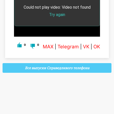
0
0
MAX
|
Telegram
|
VK
|
OK
Все выпуски Справедливого телефона