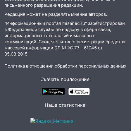
11:50
Заснул рядом с ребёнком и
письменного разрешения редакции.
случайно задушил его: суд вынес
Редакция может не разделять мнение авторов.
приговор
"Информационный портал misanec.ru" зарегистрирован
11:38
В Ленинском районе пожар
в Федеральной службе по надзору в сфере связи,
полностью уничтожил дачный дом и
информационных технологий и массовых
сарай
коммуникаций. Свидетельство о регистрации средства
массовой информации ЭЛ №ФС 77 - 61045 от
11:38
В Госдуме предложили отменить
05.03.2015
ЕГЭ с 2027 года
Политика в отношении обработки персональных данных
11:25
В Ульяновске ИИ будет выявлять
нарушителей на контейнерных
Скачать приложение:
площадках
11:20
Ульяновская шахматистка
Валерия Клейменова выиграла два
золота в составе сборной мира
Наша статистика:
11:16
В Ульяновске открыли памятную
доску декабристу Кондратию Рылееву