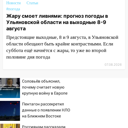
Новости
Статьи
15:08
#погода
В Кузоватово после прокурорской
Жару смоет ливнями: прогноз погоды в
проверки обновили разметку на
Ульяновской области на выходные 8-9
пешеходных переходах
августа
14:40
На проспекте Гая в Ульяновске
Предстоящие выходные, 8 и 9 августа, в Ульяновской
запретили остановку автомобилей на
области обещают быть крайне контрастными. Если
50-метровом участке
суббота ещё начнётся с жары, то уже во второй
14:22
В Новом городе 8 августа пройдет
половине дня погода
большой фестиваль «Наше время» с
07.08.2026
мотофристайлом и концертом
«Мураками»
Соловьёв объяснил,
14:04
Жару смоет ливнями: прогноз
почему считает новую
погоды в Ульяновской области на
крупную войну в Европе
выходные 8-9 августа
неизбежной
Пентагон рассекретил
13:30
В Ульяновске транспортные
данные о появлении НЛО
полицейские проведут акцию «Час
на Ближнем Востоке
пассажира»
Россиянам рассказали,