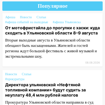
08:30
Поджог со свечой, 16 сгоревших
домов и выстрел за водку
Популярное
07:50
Какая погоды будет днем 8
Афиша
Новости
Статьи
августа
#афиша событий на выходные
#афиша Ульяновска
06:45
Императорский мост в
От мотофристайла до прогулки с хаски: куда
Ульяновске останется закрытым до
сходить в Ульяновской области 8–9 августа
утра 10 августа
Вторые выходные августа в Ульяновской области
обещают быть насыщенными. Жителей и гостей
05:18
Судьба готовит сюрприз: гороскоп
региона ждут большой фестиваль с живой музыкой и
на 8 августа — кому повезет с
экстремальными шоу,
деньгами, а кого ждет неожиданная
встреча
08.08.2026
04:47
В Ульяновской области объявили
Новости
Статьи
ракетную опасность: звучат сирены
#прокуратура
07.08.2026
Директора ульяновской «Нефтяной
топливной компании» будут судить за
20:40
Ульяновские аграрии смогут
неуплату 48,4 млн рублей налогов
купить тракторы с отсрочкой платежа
до декабря
Прокуратура Ульяновской области направила в суд