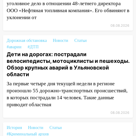
уголовное дело в отношении 48-летнего директора
19:34
В следственном управлении
ООО «Нефтяная топливная компания». Его обвиняют в
состоялось торжественное
уклонении от
мероприятие, приуроченное к
празднованию Дня сотрудника органов
08.08.2026
следствия Российской Федерации
Дорожная обстановка
Новости
Статьи
19:30
Ульяновцев приглашают
#аварии
#ДТП
поддержать «Симбирскую чебурашку»
Дети на дорогах: пострадали
на фестивале «ФормАРТ»
велосипедисты, мотоциклисты и пешеходы.
Обзор крупных аварий в Ульяновской
18:11
Ульяновская область стала
области
пилотным регионом проекта
«Культурное долголетие»
За первые четыре дня текущей недели в регионе
произошло 55 дорожно-транспортных происшествий,
17:16
В реанимацию Ульяновской
в которых пострадали 14 человек. Такие данные
областной больницы поступили шесть
приводит областная
новых аппаратов ИВЛ
08.08.2026
16:51
В Чердаклинском районе
ремонтируют дороги, ставят остановки
История
Новости
Статьи
и проводят новое освещение
#Криминальный архив