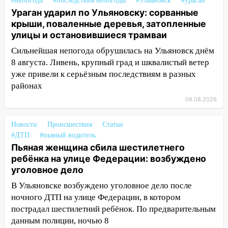
#непогода
#последствия непогоды
#Ульяновск
#ураган
Ураган ударил по Ульяновску: сорванные
13:46
Сильный ветер сорвал крышу с
крыши, поваленные деревья, затопленные
СТО на проспекте Созидателей
улицы и остановившиеся трамваи
13:35
Непогода продолжает бить по
Сильнейшая непогода обрушилась на Ульяновск днём
транспорту: в Ульяновске трамвай
8 августа. Ливень, крупный град и шквалистый ветер
сошёл с рельсов
уже привели к серьёзным последствиям в разных
районах
13:22
Упавшие деревья перекрыли
дороги в Ульяновске: фото
08.08.2026
13:17
Непогода в Ульяновске не
Новости
Происшествия
Статьи
закончится сегодня: сильные ливни
#ДТП
#пьяный водитель
сохранятся 9 августа
Пьяная женщина сбила шестилетнего
ребёнка на улице Федерации: возбуждено
13:15
Трижды «брал в долг» без спроса:
уголовное дело
житель Вешкаймского района похитил у
знакомого 191 тысячу рублей
В Ульяновске возбуждено уголовное дело после
ночного ДТП на улице Федерации, в котором
13:14
Ураган оторвал светофор на
пострадал шестилетний ребёнок. По предварительным
проспекте Филатова в Ульяновске
данным полиции, ночью 8