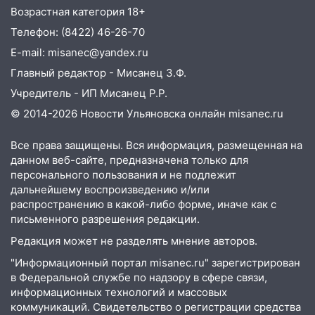
07:50
Какая погоды будет днем 8
Возрастная категория 18+
августа
Телефон: (8422) 46-26-70
06:45
Императорский мост в
E-mail: misanec@yandex.ru
Ульяновске останется закрытым до
Главный редактор - Мисанец З.Ф.
утра 10 августа
Учредитель - ИП Мисанец Р.Р.
05:18
Судьба готовит сюрприз: гороскоп
© 2014-2026 Новости Ульяновска онлайн
misanec.ru
на 8 августа — кому повезет с
деньгами, а кого ждет неожиданная
Все права защищены. Вся информация, размещенная на
встреча
данном веб-сайте, предназначена только для
04:47
В Ульяновской области объявили
персонального пользования и не подлежит
ракетную опасность: звучат сирены
дальнейшему воспроизведению и/или
распространению в какой-либо форме, иначе как с
07.08.2026
письменного разрешения редакции.
20:40
Ульяновские аграрии смогут
Редакция может не разделять мнение авторов.
купить тракторы с отсрочкой платежа
до декабря
"Информационный портал misanec.ru" зарегистрирован
в Федеральной службе по надзору в сфере связи,
19:34
В следственном управлении
информационных технологий и массовых
состоялось торжественное
коммуникаций. Свидетельство о регистрации средства