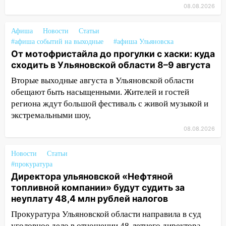
13:12
Дерево пробило крышу дома на
08.08.2026
Новгородской в Ульяновске и рухнуло
на электрощит
Афиша
Новости
Статьи
#афиша событий на выходные
#афиша Ульяновска
13:10
В Заволжском районе дерево
От мотофристайла до прогулки с хаски: куда
упало во дворе
сходить в Ульяновской области 8–9 августа
13:08
Ураган ударил по Ульяновску:
Вторые выходные августа в Ульяновской области
сорванные крыши, поваленные деревья,
обещают быть насыщенными. Жителей и гостей
затопленные улицы и остановившиеся
региона ждут большой фестиваль с живой музыкой и
трамваи
экстремальными шоу,
12:17
Ульяновск накрыл крупный град:
08.08.2026
после ливня город снова уходит под
воду
Новости
Статьи
#прокуратура
12:12
Прокуратура взяла на контроль
Директора ульяновской «Нефтяной
ДТП с шестилетним ребёнком на улице
топливной компании» будут судить за
Федерации
неуплату 48,4 млн рублей налогов
12:01
Пьяная женщина сбила
Прокуратура Ульяновской области направила в суд
шестилетнего ребёнка на улице
уголовное дело в отношении 48-летнего директора