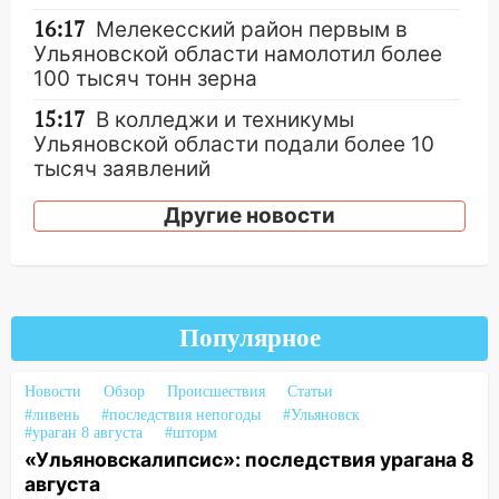
16:17
Мелекесский район первым в
Ульяновской области намолотил более
100 тысяч тонн зерна
15:17
В колледжи и техникумы
Ульяновской области подали более 10
тысяч заявлений
15:04
Фоторепортаж с улиц Ульяновска
Другие новости
после шторма: поваленные деревья и
затопленные улицы
14:28
Ураган вырвал остановку на улице
Деева в Заволжье
Популярное
14:26
Жители Ульяновска сами
пытаются расчистить ливнёвки, не
Новости
Обзор
Происшествия
Статьи
дождавшись коммунальщиков
#ливень
#последствия непогоды
#Ульяновск
#ураган 8 августа
#шторм
14:16
Шторм продолжает ломать город:
«Ульяновскалипсис»: последствия урагана 8
на улице Любови Шевцовой рухнул
августа