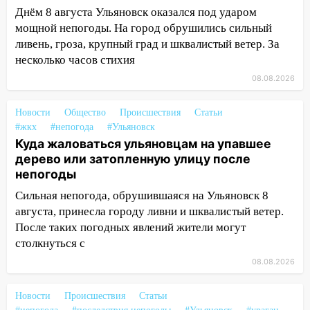
светофор
Днём 8 августа Ульяновск оказался под ударом
14:14
мощной непогоды. На город обрушились сильный
Студента из Ульяновска обманули
мошенники под видом преподавателя
ливень, гроза, крупный град и шквалистый ветер. За
несколько часов стихия
14:12
Куда жаловаться ульяновцам на
08.08.2026
упавшее дерево или затопленную улицу
после непогоды
Новости
Общество
Происшествия
Статьи
13:59
В Новом городе ураганным
#жкх
#непогода
#Ульяновск
ветром сорвало опалубку со
Куда жаловаться ульяновцам на упавшее
строящегося дома
дерево или затопленную улицу после
непогоды
13:54
В мэрии Ульяновска рассказали,
Сильная непогода, обрушившаяся на Ульяновск 8
как устраняют последствия мощного
августа, принесла городу ливни и шквалистый ветер.
шторма
После таких погодных явлений жители могут
13:49
Стихия продолжает крушить
столкнуться с
Ульяновск: дерево рухнуло на дом на
08.08.2026
Орджоникидзе
13:47
На Нижней Террасе мощным
Новости
Происшествия
Статьи
ветром вырвало дерево с корнем