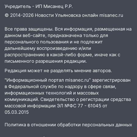
09:35
В Ульяновске директора фирмы
Учредитель - ИП Мисанец Р.Р.
будут судить за неуплату налогов на 48
млн рублей
© 2014-2026 Новости Ульяновска онлайн
misanec.ru
08:22
Подросток на питбайке сбил
Все права защищены. Вся информация, размещенная на
велосипедистку: пострадали двое
данном веб-сайте, предназначена только для
персонального пользования и не подлежит
07:20
Жара возвращается: ожидается
дальнейшему воспроизведению и/или
знойный и сухой четверг
распространению в какой-либо форме, иначе как с
письменного разрешения редакции.
06:00
Под Ульяновском при развороте
пострадал 38-летний водитель
Редакция может не разделять мнение авторов.
иномарки
"Информационный портал misanec.ru" зарегистрирован
05:00
«Каждая пятая женщина и каждый
в Федеральной службе по надзору в сфере связи,
информационных технологий и массовых
второй мужчина в мире сталкиваются с
коммуникаций. Свидетельство о регистрации средства
алопецией»: врач рассказал, чем может
массовой информации ЭЛ №ФС 77 - 61045 от
быть вызвано облысение и как с этим
05.03.2015
справиться
03:30
Гороскоп на 7 августа: пятница
Политика в отношении обработки персональных данных
принесет прилив творческой энергии и