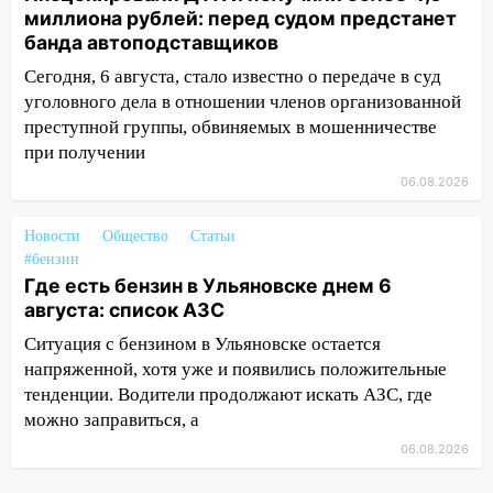
пострадал 14-летний подросток
миллиона рублей: перед судом предстанет
12:00
Где есть бензин в Ульяновске 7
банда автоподставщиков
августа: список АЗС
Сегодня, 6 августа, стало известно о передаче в суд
уголовного дела в отношении членов организованной
11:50
Заснул рядом с ребёнком и
преступной группы, обвиняемых в мошенничестве
случайно задушил его: суд вынес
при получении
приговор
06.08.2026
11:38
В Ленинском районе пожар
полностью уничтожил дачный дом и
Новости
Общество
Статьи
сарай
#бензин
11:38
В Госдуме предложили отменить
Где есть бензин в Ульяновске днем 6
ЕГЭ с 2027 года
августа: список АЗС
Ситуация с бензином в Ульяновске остается
11:25
В Ульяновске ИИ будет выявлять
напряженной, хотя уже и появились положительные
нарушителей на контейнерных
тенденции. Водители продолжают искать АЗС, где
площадках
можно заправиться, а
11:20
Ульяновская шахматистка
06.08.2026
Валерия Клейменова выиграла два
золота в составе сборной мира