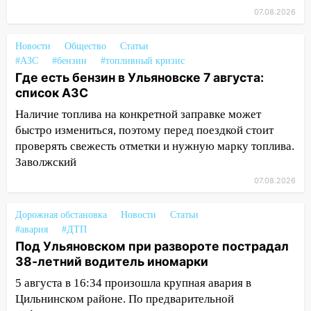
области привели в порядок детские
07.08.2026
площадки
15:27
Прокуратура проверяет
Новости
Общество
Статьи
капремонт школы в селе Кивать
#АЗС
#бензин
#топливный кризис
Где есть бензин в Ульяновске 7 августа:
15:08
В Кузоватово после прокурорской
список АЗС
проверки обновили разметку на
Наличие топлива на конкретной заправке может
пешеходных переходах
быстро измениться, поэтому перед поездкой стоит
14:40
На проспекте Гая в Ульяновске
проверять свежесть отметки и нужную марку топлива.
запретили остановку автомобилей на
Заволжский
50-метровом участке
07.08.2026
14:22
В Новом городе 8 августа пройдет
большой фестиваль «Наше время» с
Дорожная обстановка
Новости
Статьи
мотофристайлом и концертом
#авария
#ДТП
«Мураками»
Под Ульяновском при развороте пострадал
38-летний водитель иномарки
14:04
Жару смоет ливнями: прогноз
5 августа в 16:34 произошла крупная авария в
погоды в Ульяновской области на
Цильнинском районе. По предварительной
выходные 8-9 августа