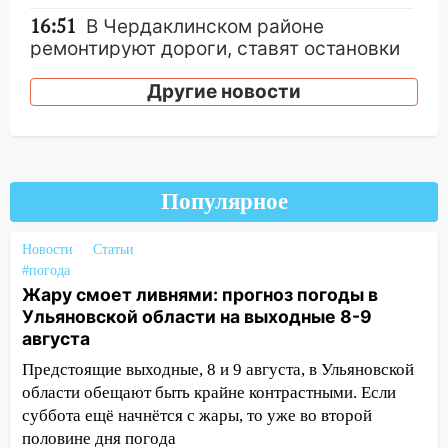
16:51
В Чердаклинском районе
ремонтируют дороги, ставят остановки
и проводят новое освещение
Другие новости
16:35
В Ульяновске установили ещё
девять бункеров для крупногабаритного
мусора
16:26
В Ульяновске бесплатно покажут
Популярное
матч «Волги» под открытым небом
16:12
В Ульяновском госуниверситете
Новости
Статьи
разработают отечественный прибор для
#погода
цифровой ПЦР
Жару смоет ливнями: прогноз погоды в
Ульяновской области на выходные 8-9
15:47
Ульяновцы могут вернуть деньги
августа
за абонементы закрывшегося фитнес-
Предстоящие выходные, 8 и 9 августа, в Ульяновской
клуба «Рекорд-Fitness»
области обещают быть крайне контрастными. Если
15:34
После вмешательства
суббота ещё начнётся с жары, то уже во второй
прокуратуры в селах Ульяновской
половине дня погода