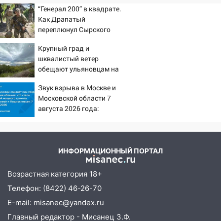
“Генерал 200” в квадрате.
11:16
В Ульяновске открыли памятную
Как Драпатый
доску декабристу Кондратию Рылееву
переплюнул Сырского
10:40
В Ульяновске спасатели ночью
Крупный град и
нашли потерявшегося в заброшенных
шквалистый ветер
садах 79-летнего мужчину
обещают ульяновцам на
выходные
10:26
На нескольких улицах Ульяновска
Звук взрыва в Москве и
временно отключили холодную воду
Московской области 7
августа 2026 года:
10:14
В Ульяновске двоих участников
Причины, источник,
коррупционной схемы при ЦГКБ
откуда был громкий
отправили в колонию на 7 и 8 лет
хлопок
ИНФОРМАЦИОННЫЙ ПОРТАЛ
09:52
Ночью беспилотники сбили над
соседними Татарстаном и Саратовской
Возрастная категория 18+
областью
Телефон: (8422) 46-26-70
09:41
Диана Шурыгина уверовала в
E-mail: misanec@yandex.ru
Бога в СИЗО
Главный редактор - Мисанец З.Ф.