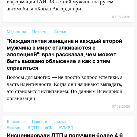
информации ГАИ, 38-летний мужчина за рулем
13:30
В Ульяновске транспортные
автомобиля «Хонда Аккорд» при
полицейские проведут акцию «Час
07.08.2026
пассажира»
13:20
В Ульяновске за один день
Медицина
Новости
Статьи
обокрали женщину на пляже и
"Каждая пятая женщина и каждый второй
подростка в сквере
мужчина в мире сталкиваются с
алопецией": врач рассказал, чем может
13:01
В Димитровграде мужчина
быть вызвано облысение и как с этим
выбросил из машины страйкбольную
справиться
гранату: его задержали
Волосы для многих — не просто вопрос эстетики, а
12:34
На Ульяновскую область
часть идентичности. Когда они начинают выпадать,
надвигается сильнейшая непогода: град
это становится испытанием. По данным Всемирной
и шквал до 27 м/с
организации
12:31
Ульяновец хотел купить иномарку
07.08.2026
из Европы и потерял 760 тысяч рублей
Криминал
Новости
Статьи
12:20
В Чердаклинском районе
#аварии
#ДТП
#СК
#УМВД
столкнулись «Лада» и Chevrolet:
Инсценировали ДТП и получили более 4,6