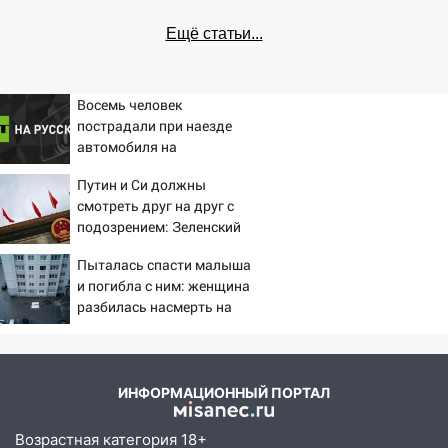
Ещё статьи...
Восемь человек
пострадали при наезде
автомобиля на
пешеходов в Омске
Путин и Си должны
смотреть друг на друг с
подозрением: Зеленский
поставил задачу своим
Пыталась спасти малыша
дипломатам
и погибла с ним: женщина
разбилась насмерть на
глазах у детей 06/08/2026
– Новости
ИНФОРМАЦИОННЫЙ ПОРТАЛ
Возрастная категория 18+