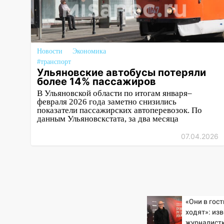
автоподставщиков
13:36
В Инзе произошел
крупный пожар
Новости
13:00
Экономика
В суде защитили
#транспорт
репутацию мужчины, которого
Ульяновские автобусы потеряли
необоснованно обвиняли в
более 14% пассажиров
жестоком обращении с
В Ульяновской области по итогам января–
животными
февраля 2026 года заметно снизились
показатели пассажирских автоперевозок. По
12:28
Миллион на «льготниках»:
данным Ульяновскстата, за два месяца
в Ульяновской области
07.04.2026
перевозчик провернул хитрую
схему с чужими проездными
12:10
Ульяновский алиментщик
накопил 120 тысяч долга
11:49
Снят режим «Ракетная
«Они в гос
опасность» на территории
ходят»: из
Ульяновской области
журналист