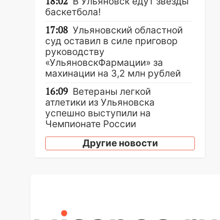
18:02
В Ульяновск едут звезды
баскетбола!
17:08
Ульяновский областной
суд оставил в силе приговор
руководству
«УльяновскФармации» за
махинации на 3,2 млн рублей
16:09
Ветераны легкой
атлетики из Ульяновска
успешно выступили на
Чемпионате России
16:02
В Ульяновской области
Другие новости
убрали более 28% площадей
зерновых и зернобобовых
культур
15:51
Бросила кирпич в жену
брата: в Ульяновской области
завели дело на агрессивную