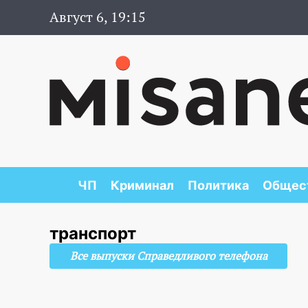
Август 6, 19:15
ЧП
Криминал
Политика
Общес
транспорт
Все выпуски Справедливого телефона