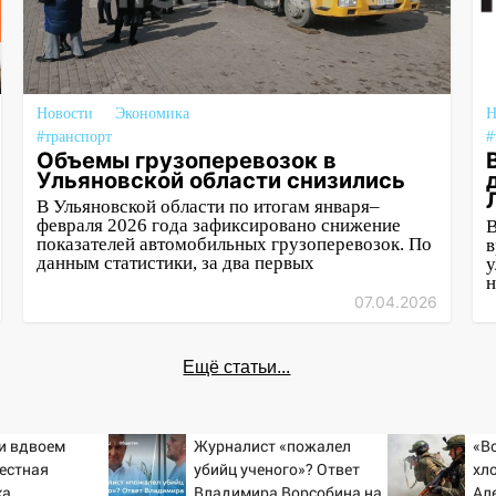
Новости
Экономика
Н
#транспорт
#
Объемы грузоперевозок в
Ульяновской области снизились
В Ульяновской области по итогам января–
февраля 2026 года зафиксировано снижение
В
показателей автомобильных грузоперевозок. По
в
данным статистики, за два первых
у
н
07.04.2026
Ещё статьи...
ти вдвоем
Журналист «пожалел
«В
вестная
убийц ученого»? Ответ
хло
ка
Владимира Ворсобина на
Ал