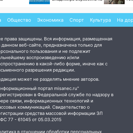
ла роман
отклики читателей
ст
 и Исаковой
«п
а
Общество
Экономика
Спорт
Культура
На до
се права защищены. Вся информация, размещенная
 данном веб-сайте, предназначена только для
ерсонального пользования и не подлежит
альнейшему воспроизведению и/или
аспространению в какой-либо форме, иначе как с
исьменного разрешения редакции.
едакция может не разделять мнение авторов.
Информационный портал misanec.ru"
арегистрирован в Федеральной службе по надзору в
фере связи, информационных технологий и
ассовых коммуникаций. Свидетельство о
егистрации средства массовой информации ЭЛ
С 77 - 61045 от 05.03.2015
олитика в отношении обработки персональных