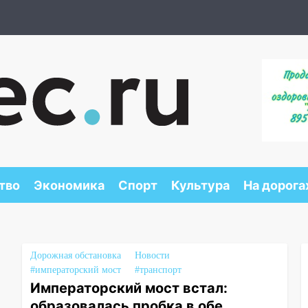
тво
Экономика
Спорт
Культура
На дорога
Дорожная обстановка
Новости
#императорский мост
#транспорт
Императорский мост встал:
образовалась пробка в обе