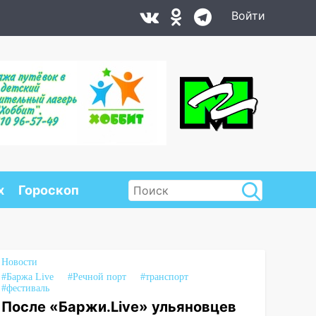
Войти
х
Гороскоп
Новости
#Баржа Live
#Речной порт
#транспорт
#фестиваль
После «Баржи.Live» ульяновцев