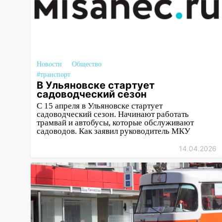
женщину
15:47
На улице Радищева
сбили курьера: крупная авария
в Ульяновске
15:15
Проводил до квартиры и
Новости
Общество
ограбил: новый кавалер
#транспорт
В Ульяновске стартует
женщины оказался
садоводческий сезон
рецидивистом
С 15 апреля в Ульяновске стартует
14:26
В Ульяновске ограничат
садоводческий сезон. Начинают работать
трамвай и автобусы, которые обслуживают
движение по улице Ефремова
садоводов. Как заявил руководитель МКУ
14:23
67% ульяновцев готовы
14.04.2026
передумать увольняться, если
им повысят зарплату
14:01
Инсценировали ДТП и
получили более 4,6 миллиона
рублей: перед судом
предстанет банда