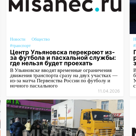
Новости
Общество
Н
#транспорт
#
Центр Ульяновска перекроют из-
за футбола и пасхальной службы:
где нельзя будет проехать
В Ульяновске вводят временные ограничения
В
движения транспорта сразу на двух участках —
б
из-за матча Первенства России по футболу и
У
ночного пасхального
с
11.04.2026