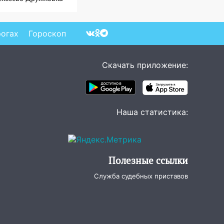
ала могильником для
тах Мадьяра»
рогах
Гороскоп
Скачать приложение:
Наша статистика:
Полезные ссылки
Служба судебных приставов