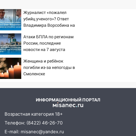
Журналист «пожалел
убийц ученого»? Ответ
Владимира Ворсобина на
отклики читателей
Атаки БПЛА по регионам
России, последние
новости на 7 августа
2026: последствия, атаки
Женщина и ребёнок
на склады Wildberries,
погибли из-за непогоды в
состояние пострадавших
Смоленске
ИНФОРМАЦИОННЫЙ ПОРТАЛ
Возрастная категория 18+
Телефон: (8422) 46-26-70
E-mail: misanec@yandex.ru