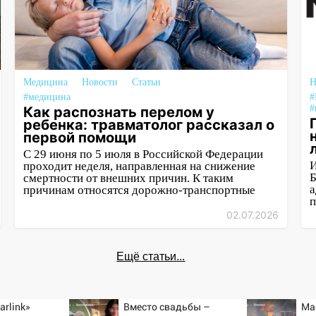
Медицина
Новости
Статьи
Н
#медицина
#
#
Как распознать перелом у
ребенка: травматолог рассказал о
первой помощи
С 29 июня по 5 июля в Российской Федерации
И
проходит неделя, направленная на снижение
Б
смертности от внешних причин. К таким
а
причинам относятся дорожно-транспортные
п
02.07.2026
Ещё статьи...
arlink»
Вместо свадьбы –
Ма