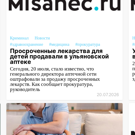
Криминал
Новости
Н
#здравоохранение
#медицина
#прокуратура
#
Просроченные лекарства для
детей продавали в ульяновской
аптеке
2
п
Сегодня, 20 июля, стало известно, что
р
генерального директора аптечной сети
з
оштрафовали за продажу просроченных
лекарств. Как сообщает прокуратура,
руководитель
20.07.2026