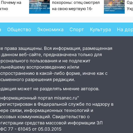
 Почему на
похороны: отец смотрел
Од
атно
на свою мертвую 16-
Ук
ь точность
летнюю дочь и не мог
но
по объектам
сдержать слезы
уд
20
а
Общество
Экономика
Спорт
Культура
На до
се права защищены. Вся информация, размещенная
 данном веб-сайте, предназначена только для
ерсонального пользования и не подлежит
альнейшему воспроизведению и/или
аспространению в какой-либо форме, иначе как с
исьменного разрешения редакции.
едакция может не разделять мнение авторов.
Информационный портал misanec.ru"
арегистрирован в Федеральной службе по надзору в
фере связи, информационных технологий и
ассовых коммуникаций. Свидетельство о
егистрации средства массовой информации ЭЛ
С 77 - 61045 от 05.03.2015