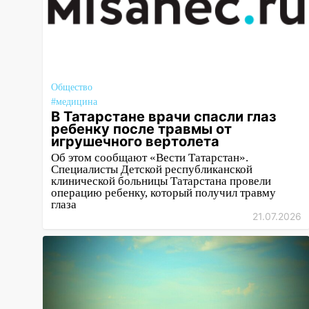
ливня в Ульяновске
11:00
В Ульяновской области
люди в СНТ сидят без света
10:13
Прокуратура подвела
Общество
итоги недели в Ульяновской
#медицина
области
В Татарстане врачи спасли глаз
ребенку после травмы от
09:18
Из-за ливня
игрушечного вертолета
заблокировано движение
Об этом сообщают «Вести Татарстан».
трамваев в Ульяновске
Специалисты Детской республиканской
клинической больницы Татарстана провели
09:15
Ураган, изнасилование
операцию ребенку, который получил травму
глаза
ребенка, автоподставы и атака
21.07.2026
беспилотников: важные итоги
прошедшей недели в
Ульяновской области
08:20
В Ульяновске
восстановили трамвайную и
троллейбусную