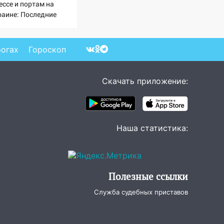
ессе и портам на
раине: Последние
вости, подробности об
арах России 9 августа
26 года
рогах
Гороскоп
Скачать приложение:
Наша статистика:
Полезные ссылки
Служба судебных приставов