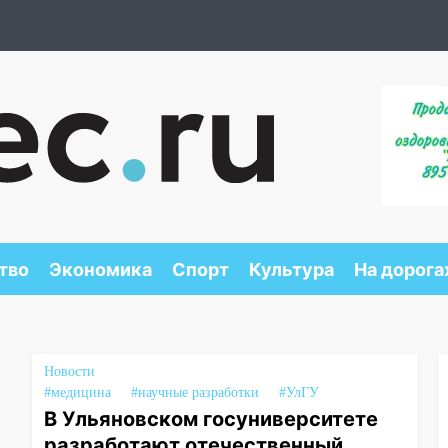
тво
Экономика
Спорт
Культура
На дорога
Новости
#медицина
#научные разработки
#УлГУ
В Ульяновском госуниверситете
разработают отечественный