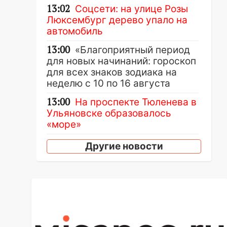
13:02
Соцсети: на улице Розы
Люксембург дерево упало на
автомобиль
13:00
«Благоприятный период
для новых начинаний: гороскоп
для всех знаков зодиака на
неделю с 10 по 16 августа
13:00
На проспекте Тюленева в
Ульяновске образовалось
«море»
12:57
В Ульяновской области
Другие новости
ожидается крупный град
12:11
Где есть бензин в
Ульяновске 9 августа: список
АЗС
11:55
Соцсети: светофор упал
на машину во время сильного