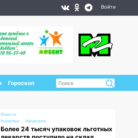
Войти
х
Гороскоп
Новости
#здоровье
#медицина
Более 24 тысяч упаковок льготных
лекарств поступило на склад