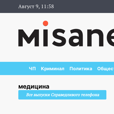
Август 9, 11:58
ЧП
Криминал
Политика
Общес
медицина
Все выпуски Справедливого телефона