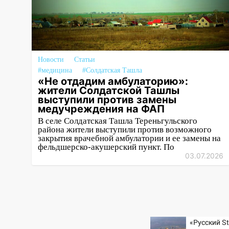
инфраструктуру после шторма.
08:19
Внимание! В
Цильнинском районе пропал
67-летний мужчина
Новости
Статьи
08:11
На Ульяновск снова
#медицина
#Солдатская Ташла
«Не отдадим амбулаторию»:
надвигается непогода
жители Солдатской Ташлы
выступили против замены
07:30
Евро-3 вместо Евро-5:
медучреждения на ФАП
что означают классы бензина и
В селе Солдатская Ташла Тереньгульского
можно ли заливать «старое»
района жители выступили против возможного
топливо в современные
закрытия врачебной амбулатории и ее замены на
автомобили
фельдшерско-акушерский пункт. По
03.07.2026
06:30
Какая погода будет в
Ульяновской области днем 9
августа
05:05
День, когда всё может
измениться: гороскоп на 9
«Русский St
августа — три знака получат