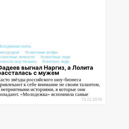
олодежная газета
звездодром
#известные актёры
известные личности
#известные люди
новости шоу-бизнеса
#светские люди
Фадеев выгнал Наргиз, а Лолита
рассталась с мужем
асто звёзды российского шоу-бизнеса
ривлекают к себе внимание не своим талантом,
 неприятными историями, в которые они
опадают. «Молодежка» вспомнила самые
13.12.2019