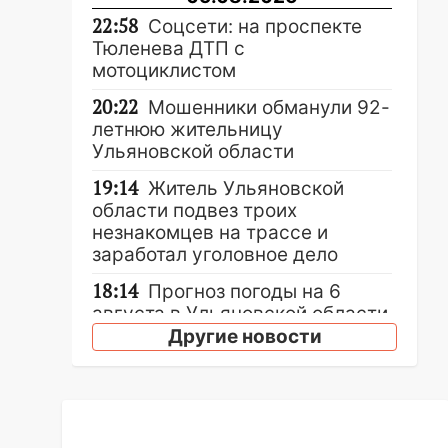
22:58
Соцсети: на проспекте
Тюленева ДТП с
мотоциклистом
20:22
Мошенники обманули 92-
летнюю жительницу
Ульяновской области
19:14
Житель Ульяновской
области подвез троих
незнакомцев на трассе и
заработал уголовное дело
18:14
Прогноз погоды на 6
августа в Ульяновской области
Другие новости
18:00
Мотофристайл, рок и
силовой экстрим: в Ульяновске
пройдет большой фестиваль
«Наше время»