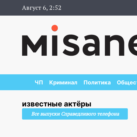
Август 6, 2:52
ЧП
Криминал
Политика
Общес
известные актёры
Все выпуски Справедливого телефона