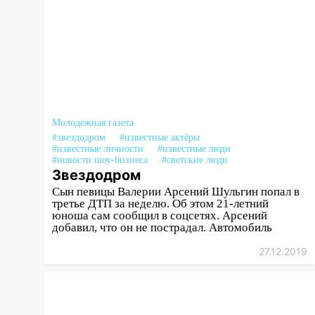
17:30
Где есть бензин в
Ульяновске 5 августа после
рабочего дня: список АЗС
17:05
«Обыск» по видеосвязи: в
Ульяновске задержали 19-
летнюю сообщницу
мошенников
Молодежная газета
16:12
Едва не перерезал горло:
#звездодром
#известные актёры
в Вешкайме посиделки с
#известные личности
#известные люди
#новости шоу-бизнеса
#светские люди
судимым знакомым
Звездодром
закончились для женщины
Сын певицы Валерии Арсений Шульгин попал в
больницей
третье ДТП за неделю. Об этом 21-летний
юноша сам сообщил в соцсетях. Арсений
16:06
18-летняя девушка без
добавил, что он не пострадал. Автомобиль
прав перевернулась на мопеде
и попала в больницу
27.12.2019
15:59
Ульяновец отдал более
14 миллионов рублей за
криминальное