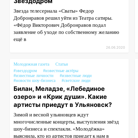
Звездодром
Звезда телесериала «Сваты» Федор
Добронравов решил уйти из Театра сатиры.
«Фёдор Викторович Добронравов подал
заявление об уходе по собственному желанию
ещё в
26.06.2020
Молодежная газета
Статьи
#звездодром
#известные актёры
#известные личности
#известные люди
#новости шоу-бизнеса
#светские люди
Билан, Меладзе, «Лебединое
озеро» и «Крик души». Какие
артисты приедут в Ульяновск?
Зимой и весной ульяновцев ждут
многочисленные концерты, выступления звёзд
шоу-бизнеса и спектакли. «Молодёжка»
выяснила, кто из артистов приедет к нам в