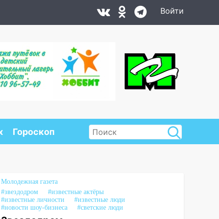
Войти
х
Гороскоп
Молодежная газета
#звездодром
#известные актёры
#известные личности
#известные люди
#новости шоу-бизнеса
#светские люди