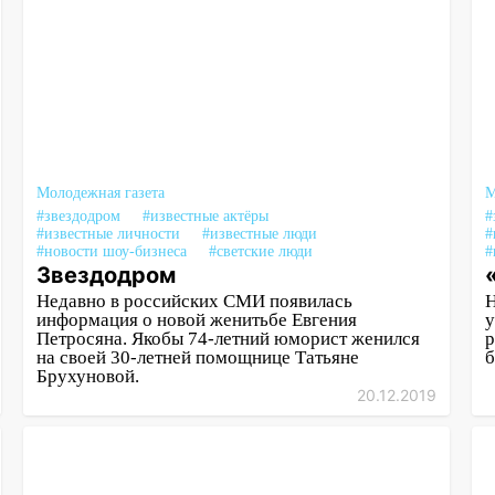
Молодежная газета
М
#звездодром
#известные актёры
#
#известные личности
#известные люди
#
#новости шоу-бизнеса
#светские люди
#
Звездодром
Недавно в российских СМИ появилась
Н
информация о новой женитьбе Евгения
у
Петросяна. Якобы 74-летний юморист женился
р
на своей 30-летней помощнице Татьяне
б
Брухуновой.
20.12.2019