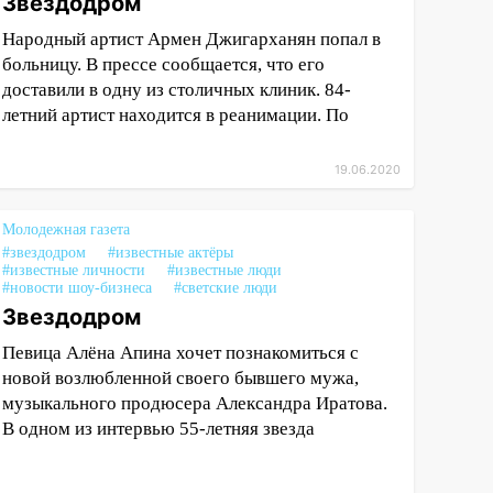
Звездодром
Народный артист Армен Джигарханян попал в
больницу. В прессе сообщается, что его
доставили в одну из столичных клиник. 84-
летний артист находится в реанимации. По
19.06.2020
Молодежная газета
#звездодром
#известные актёры
#известные личности
#известные люди
#новости шоу-бизнеса
#светские люди
Звездодром
Певица Алёна Апина хочет познакомиться с
новой возлюбленной своего бывшего мужа,
музыкального продюсера Александра Иратова.
В одном из интервью 55-летняя звезда