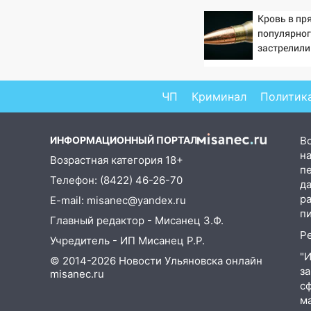
врезался в припаркованный
Кровь в пр
автомобиль
популярног
12:37
Переезжал «зебру» на
застрелили
велосипеде и попал под колеса
12:18
Вспыхнул изнутри: в
ЧП
Криминал
Политик
Железнодорожном районе
горела дача
ИНФОРМАЦИОННЫЙ ПОРТАЛ
В
11:33
В Засвияжье под колёса
на
авто попал мужчина
Возрастная категория 18+
п
Телефон: (8422) 46-26-70
11:17
В Радищевском районе
д
сгорели хозяйственные
р
E-mail: misanec@yandex.ru
постройки
п
Главный редактор - Мисанец З.Ф.
Р
11:00
В Канадее горел жилой
Учредитель - ИП Мисанец Р.Р.
дом
"
© 2014-2026 Новости Ульяновска онлайн
з
misanec.ru
10:18
Губернатор Ульяновской
с
области: уничтожено четыре
м