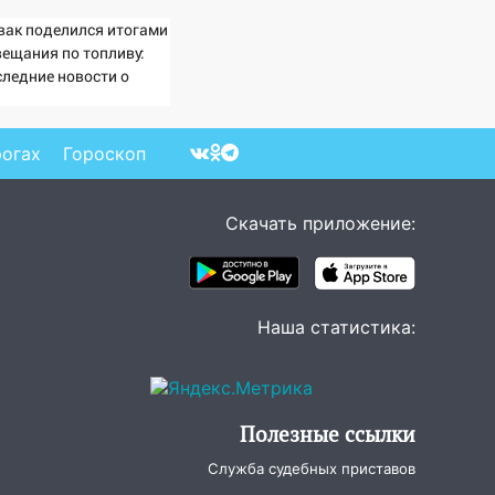
вак поделился итогами
вещания по топливу:
следние новости о
туации с бензином
рогах
Гороскоп
Скачать приложение:
Наша статистика:
Полезные ссылки
Служба судебных приставов