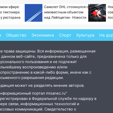
ямом эфире:
Самолет DHL столкнулся с
Но
о тиктокера
неизвестным объектом
со
 у ресторана
над Лейпцигом - Новости
по
на Вести.ru
си
а
Общество
Экономика
Спорт
Культура
На до
се права защищены. Вся информация, размещенная
 данном веб-сайте, предназначена только для
ерсонального пользования и не подлежит
альнейшему воспроизведению и/или
аспространению в какой-либо форме, иначе как с
исьменного разрешения редакции.
едакция может не разделять мнение авторов.
Информационный портал misanec.ru"
арегистрирован в Федеральной службе по надзору в
фере связи, информационных технологий и
ассовых коммуникаций. Свидетельство о