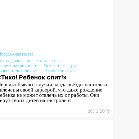
олодежная газета
звездодром
#известные актёры
известные личности
#известные люди
новости шоу-бизнеса
#светские люди
«Тихо! Ребенок спит!»
ередко бывают случаи, когда звёзды настолько
влечены своей карьерой, что даже рождение
ебёнка не может отвлечь их от работы. Они
ерут своих детей на гастроли и
20.12.2019