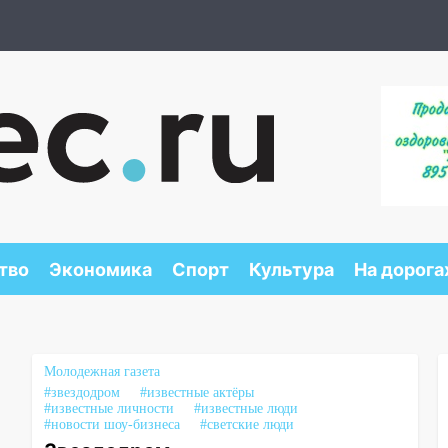
тво
Экономика
Спорт
Культура
На дорога
Молодежная газета
#звездодром
#известные актёры
#известные личности
#известные люди
#новости шоу-бизнеса
#светские люди