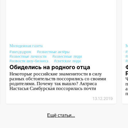
Молодежная газета
М
#звездодром
#известные актёры
#
#известные личности
#известные люди
#
#новости шоу-бизнеса
#светские люди
#
Обиделись на родного отца
Некоторые российские знаменитости в силу
разных обстоятельств поссорились со своими
Ч
родителями. Почему так вышло? Актриса
п
Настасья Самбурская поссорилась почти
а
п
13.12.2019
Ещё статьи...