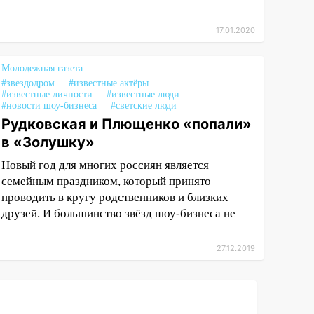
17.01.2020
Молодежная газета
#звездодром
#известные актёры
#известные личности
#известные люди
#новости шоу-бизнеса
#светские люди
Рудковская и Плющенко «попали»
в «Золушку»
Новый год для многих россиян является
семейным праздником, который принято
проводить в кругу родственников и близких
друзей. И большинство звёзд шоу-бизнеса не
27.12.2019