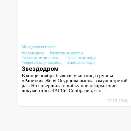
покровительство
15:32
На «кольце» кроссовер
сбил 18-летнего мопедиста
15:00
В Ульяновске после
тройного ДТП
госпитализировали 25-летнего
Молодежная газета
байкера
#звездодром
#известные актёры
#известные личности
#известные люди
14:32
На Ульяновскую область
#новости шоу-бизнеса
#светские люди
Звездодром
надвигается жара
В конце ноября бывшая участница группы
14:08
Пешеход переходил по
«Ранетки» Женя Огурцова вышла замуж в третий
«зебре»: подробности
раз. Но совершила ошибку при оформлении
документов в ЗАГСе. Сообразив, что
серьезной аварии на
Фруктовой
13.12.2019
13:30
В Димитровграде на
улице Трудовой горело здание
13:00
Водитель без прав