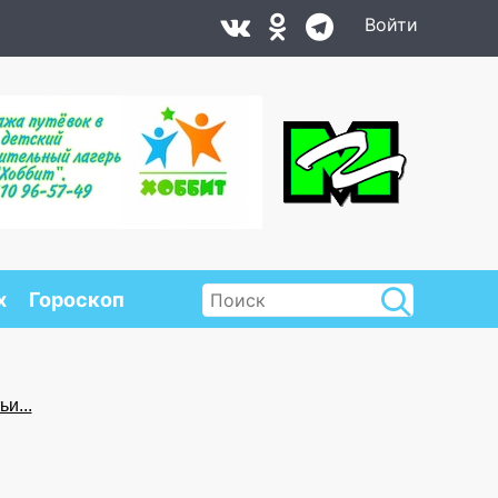
Войти
х
Гороскоп
и...