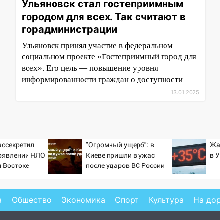
Ульяновск стал гостеприимным
городом для всех. Так считают в
горадминистрации
Ульяновск принял участие в федеральном
социальном проекте «Гостеприимный город для
всех». Его цель — повышение уровня
информированности граждан о доступности
13.01.2025
ассекретил
"Огромный ущерб": в
Жа
оявлении НЛО
Киеве пришли в ужас
в 
 Востоке
после ударов ВС России
а
Общество
Экономика
Спорт
Культура
На до