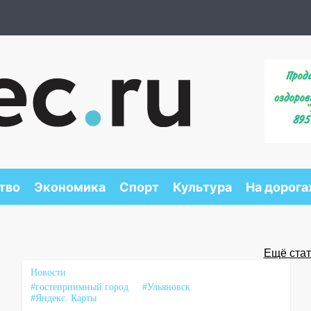
тво
Экономика
Спорт
Культура
На дорога
Ещё стать
Новости
#гостеприимный город
#Ульяновск
#Яндекс. Карты