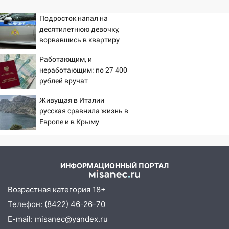
Подросток напал на
десятилетнюю девочку,
ворвавшись в квартиру
Работающим, и
неработающим: по 27 400
рублей вручат
пенсионерам в сентябре -
Живущая в Италии
PrimaMedia.ru
русская сравнила жизнь в
Европе и в Крыму
ИНФОРМАЦИОННЫЙ ПОРТАЛ
Возрастная категория 18+
Телефон: (8422) 46-26-70
E-mail: misanec@yandex.ru