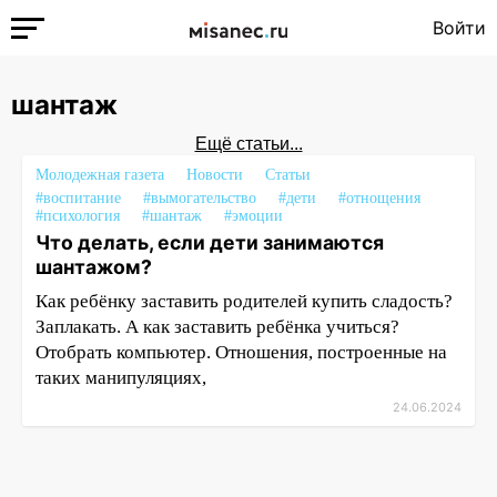
Войти
шантаж
Ещё статьи...
Молодежная газета
Новости
Статьи
#воспитание
#вымогательство
#дети
#отнощения
#психология
#шантаж
#эмоции
Что делать, если дети занимаются
шантажом?
Как ребёнку заставить родителей купить сладость?
Заплакать. А как заставить ребёнка учиться?
Отобрать компьютер. Отношения, построенные на
таких манипуляциях,
24.06.2024