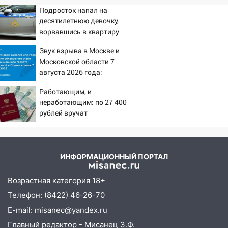
Подросток напал на
десятилетнюю девочку,
ворвавшись в квартиру
Звук взрыва в Москве и
Московской области 7
августа 2026 года:
Причины, источник,
Работающим, и
откуда был громкий
неработающим: по 27 400
хлопок
рублей вручат
пенсионерам в сентябре -
PrimaMedia.ru
ИНФОРМАЦИОННЫЙ ПОРТАЛ
Возрастная категория 18+
Телефон: (8422) 46-26-70
E-mail: misanec@yandex.ru
Главный редактор - Мисанец З.Ф.