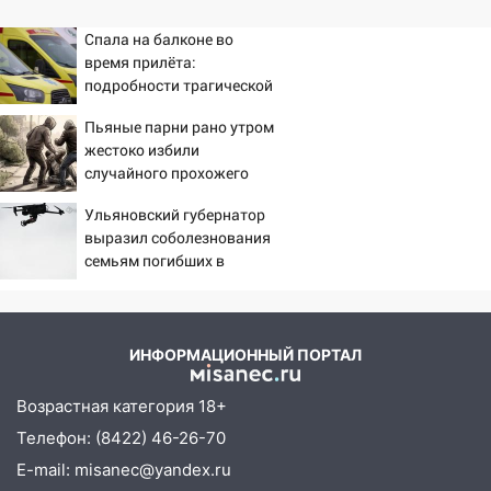
Спала на балконе во
время прилёта:
подробности трагической
гибели малышки в
Пьяные парни рано утром
Нижнекамске 10/08/2026
жестоко избили
– Новости
случайного прохожего
Ульяновский губернатор
выразил соболезнования
семьям погибших в
Нижнекамске
ИНФОРМАЦИОННЫЙ ПОРТАЛ
Возрастная категория 18+
Телефон: (8422) 46-26-70
E-mail: misanec@yandex.ru