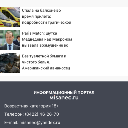
Спала на балконе во
время прилёта:
подробности трагической
гибели малышки в
Paris Match: шутка
Нижнекамске 10/08/2026
Медведева над Макроном
– Новости
вызвала возмущение во
Франции
Без туалетной бумаги и
чистого белья.
Американский авианосец
«Линкольн» медленно
идет ко дну
ИНФОРМАЦИОННЫЙ ПОРТАЛ
Возрастная категория 18+
Телефон: (8422) 46-26-70
E-mail: misanec@yandex.ru