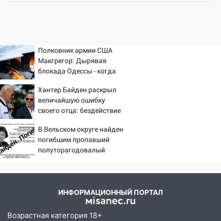
Полковник армии США
Макгрегор: Дырявая
блокада Одессы - когда
же в командовании ВМФ
Хантер Байден раскрыл
России за это полетят
величайшую ошибку
головы?
своего отца: бездействие
против Трампа
В Вельском округе найден
погибшим пропавший
полуторагодовалый
ребёнок
ИНФОРМАЦИОННЫЙ ПОРТАЛ
Возрастная категория 18+