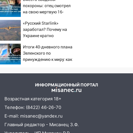
похороны: отец смотрел
на свою мертвую 16-
летнюю дочь и не мог
«Русский Starlink»
сдержать слезы
заработал? Почему на
Украине кратно
увеличилась точность
Итоги 40-дневного плана
попаданий по объектам
Зеленского по
ВСУ
принуждению к миру: как
ответила Россия, полный
разбор провала операции
Украины от военкора
Коца
ИНФОРМАЦИОННЫЙ ПОРТАЛ
Возрастная категория 18+
Телефон: (8422) 46-26-70
E-mail: misanec@yandex.ru
Главный редактор - Мисанец З.Ф.