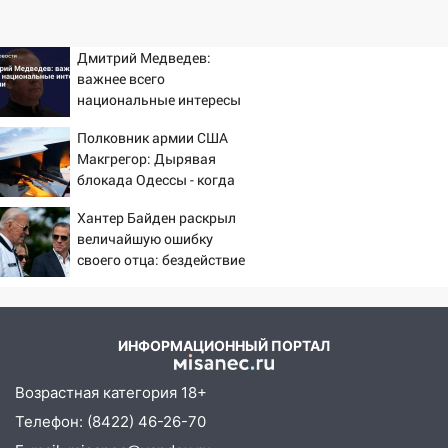
Дмитрий Медведев:
важнее всего
национальные интересы
России
Полковник армии США
Макгрегор: Дырявая
блокада Одессы - когда
же в командовании ВМФ
Хантер Байден раскрыл
России за это полетят
величайшую ошибку
головы?
своего отца: бездействие
против Трампа
ИНФОРМАЦИОННЫЙ ПОРТАЛ
Возрастная категория 18+
Телефон: (8422) 46-26-70