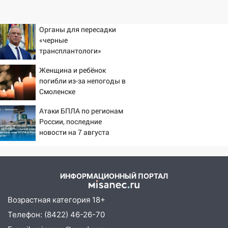
Органы для пересадки
«черные
трансплантологи»
извлекали у еще живых
Женщина и ребёнок
пациентов
погибли из-за непогоды в
Смоленске
Атаки БПЛА по регионам
России, последние
новости на 7 августа
2026: последствия, атаки
на склады Wildberries,
состояние пострадавших
ИНФОРМАЦИОННЫЙ ПОРТАЛ
Возрастная категория 18+
Телефон: (8422) 46-26-70