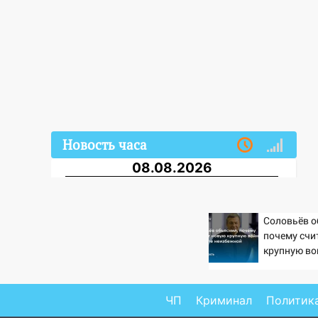
Новость часа
08.08.2026
08:30
Поджог со свечой, 16
сгоревших домов и выстрел за
водку
Соловьёв о
почему счи
07:50
Какая погоды будет днем
крупную во
8 августа
неизбежно
06:45
Императорский мост в
ЧП
Криминал
Политик
Ульяновске останется