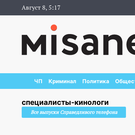
Август 8, 5:17
ЧП
Криминал
Политика
Общес
специалисты-кинологи
Все выпуски Справедливого телефона