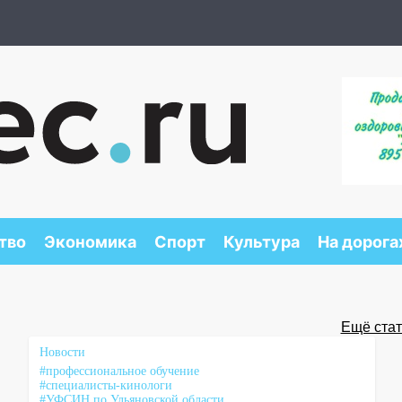
тво
Экономика
Спорт
Культура
На дорога
Ещё стать
Новости
#профессиональное обучение
#специалисты-кинологи
#УФСИН по Ульяновской области