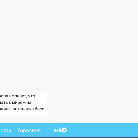
опа не знает, что
лать с миром на
раине: остановка боев
озит для нее хаосом
рогах
Гороскоп