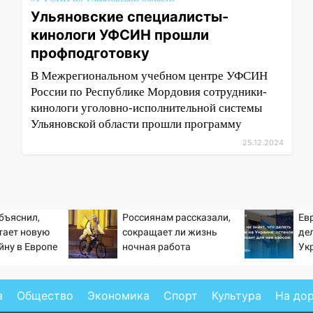
Ульяновские специалисты-
кинологи УФСИН прошли
профподготовку
В Межрегиональном учебном центре УФСИН
России по Республике Мордовия сотрудники-
кинологи уголовно-исполнительной системы
Ульяновской области прошли программу
25.12.2024
бъяснил,
Россиянам рассказали,
Евр
тает новую
сокращает ли жизнь
де
йну в Европе
ночная работа
Ук
й
гр
а
Общество
Экономика
Спорт
Культура
На до