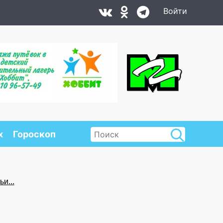
Войти
х
Гороскоп
и...