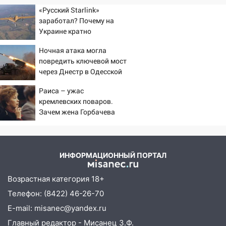
«Русский Starlink»
заработал? Почему на
Украине кратно
увеличилась точность
Ночная атака могла
попаданий по объектам
повредить ключевой мост
ВСУ
через Днестр в Одесской
области
Раиса – ужас
кремлевских поваров.
Зачем жена Горбачева
требовала пять видов
каши каждое утро?
ИНФОРМАЦИОННЫЙ ПОРТАЛ
Возрастная категория 18+
Телефон: (8422) 46-26-70
E-mail: misanec@yandex.ru
Главный редактор - Мисанец З.Ф.