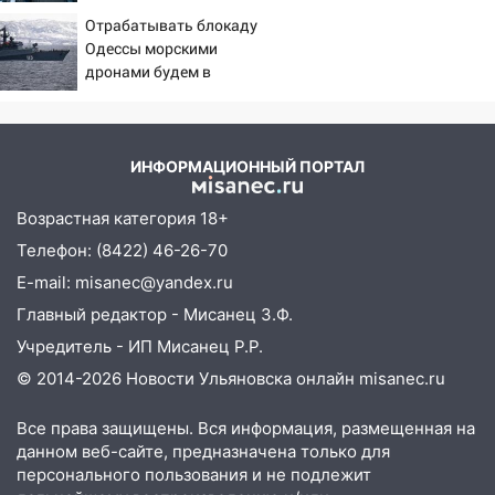
глазах у детей 06/08/2026
Отрабатывать блокаду
– Новости
Одессы морскими
дронами будем в
Заполярье? А еще дальше
забраться адмиралы не
пробовали?
ИНФОРМАЦИОННЫЙ ПОРТАЛ
Возрастная категория 18+
Телефон: (8422) 46-26-70
E-mail: misanec@yandex.ru
Главный редактор - Мисанец З.Ф.
Учредитель - ИП Мисанец Р.Р.
© 2014-2026 Новости Ульяновска онлайн
misanec.ru
Все права защищены. Вся информация, размещенная на
данном веб-сайте, предназначена только для
персонального пользования и не подлежит