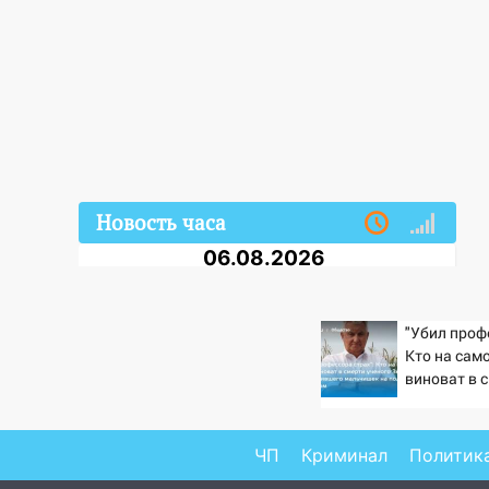
Новость часа
06.08.2026
09:50
В Ульяновске черный
коршун застрял в тепловозе
"Убил проф
09:44
Ульяновские спасатели
Кто на сам
помогли юному велосипедисту
виноват в 
на улице Чернышевского
Зезина, ос
мальчишек 
08:21
В Заволжском районе
горохом
ЧП
Криминал
Политик
украли два велосипеда