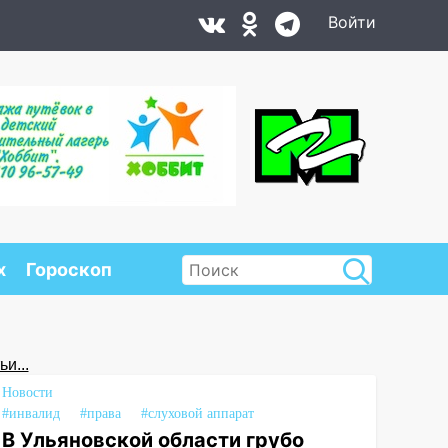
Войти
х
Гороскоп
и...
Новости
#инвалид
#права
#слуховой аппарат
В Ульяновской области грубо