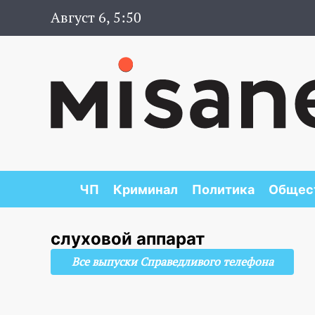
Август 6, 5:50
ЧП
Криминал
Политика
Общес
слуховой аппарат
Все выпуски Справедливого телефона