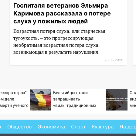
Госпиталя ветеранов Эльмира
Каримова рассказала о потере
слуха у пожилых людей
Возрастная потеря слуха, или старческая
тугоухость, – это прогрессирующая
необратимая возрастная потеря слуха,
возникающая в результате нарушения
29.05.2026
ессора страх":
Бельгийцы стали
Сн
ом деле
запрашивать
ви
смерти ученого
«визы традиционных
мн
тановившего
ценностей» в посольстве
об
на поле с
РФ
по
а
Общество
Экономика
Спорт
Культура
На до