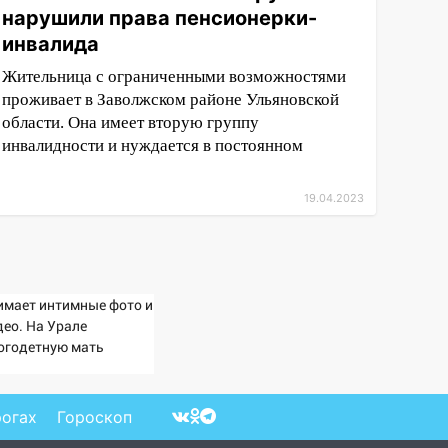
нарушили права пенсионерки-
инвалида
Жительница с ограниченными возможностями
проживает в Заволжском районе Ульяновской
области. Она имеет вторую группу
инвалидности и нуждается в постоянном
19.04.2023
имает интимные фото и
део. На Урале
огодетную мать
винили в изготовлении
рнографии
рогах
Гороскоп