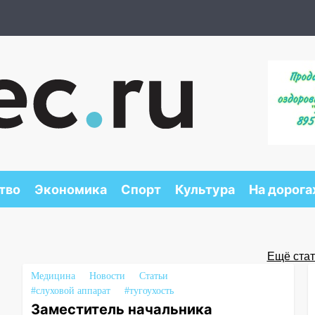
тво
Экономика
Спорт
Культура
На дорога
Ещё стать
Медицина
Новости
Статьи
#слуховой аппарат
#тугоухость
Заместитель начальника