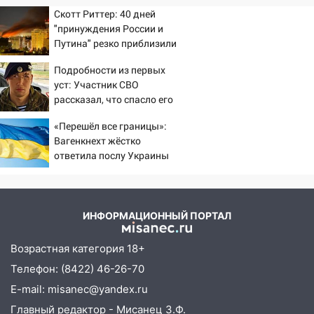
Скотт Риттер: 40 дней
"принуждения России и
Путина" резко приблизили
крах режима Зеленского
Подробности из первых
уст: Участник СВО
рассказал, что спасло его
в схватке с медведем
«Перешёл все границы»:
Вагенкнехт жёстко
ответила послу Украины
ИНФОРМАЦИОННЫЙ ПОРТАЛ
Возрастная категория 18+
Телефон: (8422) 46-26-70
E-mail: misanec@yandex.ru
Главный редактор - Мисанец З.Ф.