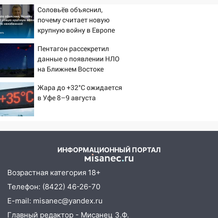
Соловьёв объяснил,
почему считает новую
крупную войну в Европе
неизбежной
Пентагон рассекретил
данные о появлении НЛО
на Ближнем Востоке
Жара до +32°C ожидается
в Уфе 8–9 августа
ИНФОРМАЦИОННЫЙ ПОРТАЛ
Возрастная категория 18+
Телефон: (8422) 46-26-70
E-mail: misanec@yandex.ru
Главный редактор - Мисанец З.Ф.