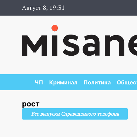
Август 8, 19:31
ЧП
Криминал
Политика
Общес
рост
Все выпуски Справедливого телефона