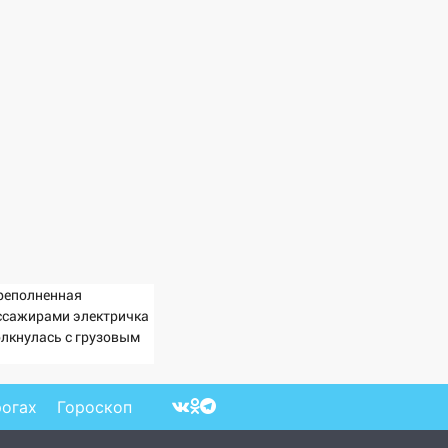
реполненная
ссажирами электричка
олкнулась с грузовым
ездом — десятки
ловек пострадали.
део с места ЧП
рогах
Гороскоп