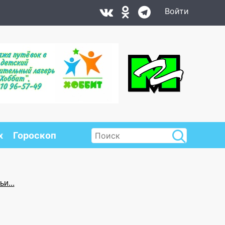
Войти
х
Гороскоп
и...