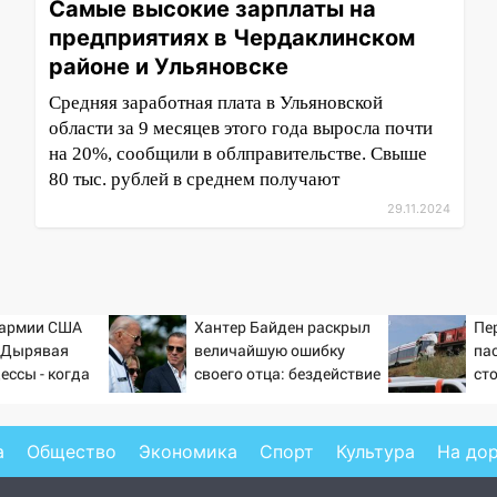
Самые высокие зарплаты на
предприятиях в Чердаклинском
районе и Ульяновске
Средняя заработная плата в Ульяновской
области за 9 месяцев этого года выросла почти
на 20%, сообщили в облправительстве. Свыше
80 тыс. рублей в среднем получают
29.11.2024
 армии США
Хантер Байден раскрыл
Пе
: Дырявая
величайшую ошибку
па
ессы - когда
своего отца: бездействие
ст
ндовании ВМФ
против Трампа
по
то полетят
че
Ви
а
Общество
Экономика
Спорт
Культура
На до