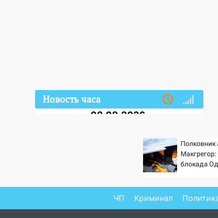
Новость часа
08.08.2026
20:10
Во время урагана в
Ульяновске на Волге
Полковник
перевернулась лодка
Макгрегор
блокада Од
19:55
В Ульяновске упавшее
же в кома
дерево заблокировало в
России за э
машине двух женщин
головы?
ЧП
Криминал
Политик
17:15
В Ульяновской области