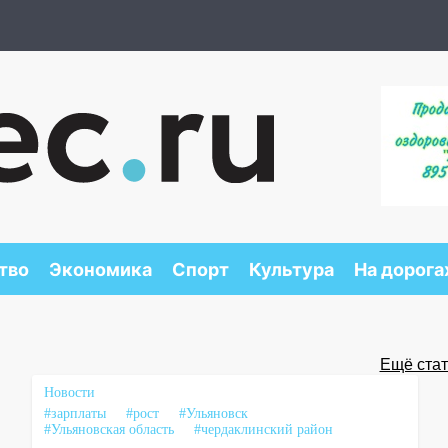
тво
Экономика
Спорт
Культура
На дорога
Ещё стать
Новости
#зарплаты
#рост
#Ульяновск
#Ульяновская область
#чердаклинский район