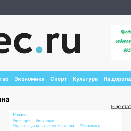
тво
Экономика
Спорт
Культура
На дорога
ина
Ещё стать
Новости
#полиция
#похищал
#пункт выдачи интернет-магазина
#Ульяновск