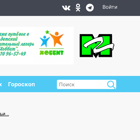
Войти
х
Гороскоп
и...