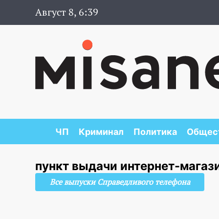
Август 8, 6:39
ЧП
Криминал
Политика
Общес
пункт выдачи интернет-магаз
Все выпуски Справедливого телефона