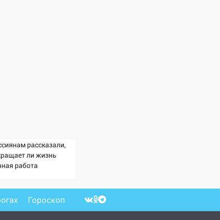
ссиянам рассказали,
кращает ли жизнь
чная работа
рогах
Гороскоп