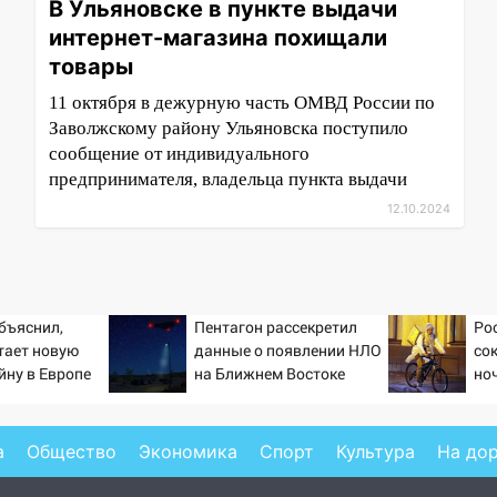
В Ульяновске в пункте выдачи
интернет-магазина похищали
товары
11 октября в дежурную часть ОМВД России по
Заволжскому району Ульяновска поступило
сообщение от индивидуального
предпринимателя, владельца пункта выдачи
12.10.2024
бъяснил,
Пентагон рассекретил
Ро
тает новую
данные о появлении НЛО
со
йну в Европе
на Ближнем Востоке
но
й
а
Общество
Экономика
Спорт
Культура
На до