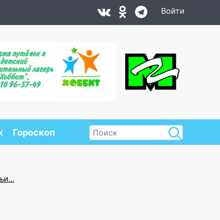
Войти
х
Гороскоп
и...