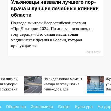
Ульяновцы назвали лучшего лор-
врача и лучшие лечебные клиники
области
Подведены итоги Всероссийской премии
«ПроДокторов-2024: По долгу призвания, по
зову сердца». Это самая масштабная
медицинская премия в России, которая
присуждается
06.11.2024
 на плечах,
На видео попал момент
Жу
и в упор»:
наезда легковушки на
уб
-Дружковка
пешеходов, где
Вл
льником для
пострадали минимум
от
ьяра»
восемь человек
06/08/2026 – Новости
а
Общество
Экономика
Спорт
Культура
На до