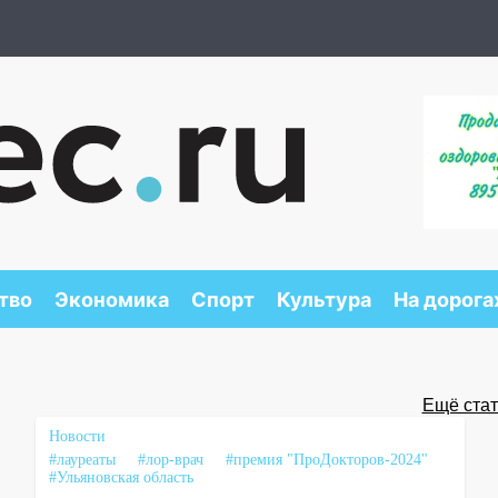
тво
Экономика
Спорт
Культура
На дорога
Ещё стать
Новости
#лауреаты
#лор-врач
#премия "ПроДокторов-2024"
#Ульяновская область