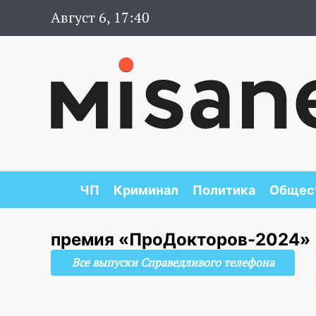
Август 6, 17:40
ЧП
Криминал
Политика
Общес
премия «ПроДокторов-2024»
Все выпуски Справедливого телефона