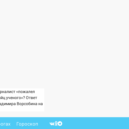
рналист «пожалел
ийц ученого»? Ответ
адимира Ворсобина на
клики читателей
рогах
Гороскоп