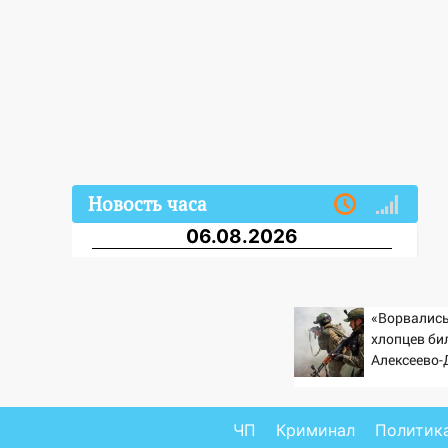
Новость часа
06.08.2026
20:04
Ульяновцев приглашают
на забег, посвящённый Дню
воздушного флота России
«Ворвались
хлопцев бил
19:12
В Ульяновской области
Алексеево
руководителя частной
стала моги
компании наказали за сокрытие
«птах Мад
прошлого своего сотрудник
ЧП
Криминал
Политик