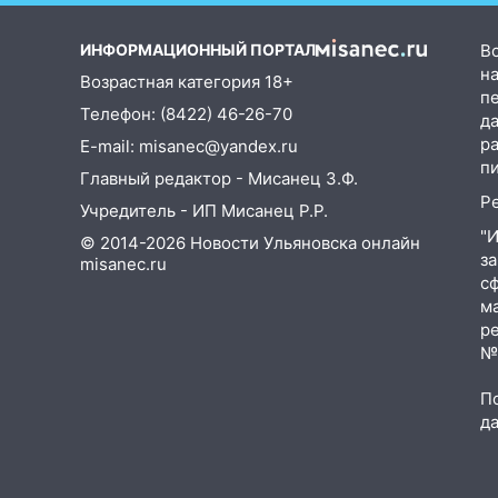
18:02
В Ульяновск едут звезды
баскетбола!
ИНФОРМАЦИОННЫЙ ПОРТАЛ
В
17:08
Ульяновский областной
на
Возрастная категория 18+
суд оставил в силе приговор
п
Телефон: (8422) 46-26-70
руководству
д
«УльяновскФармации» за
р
E-mail: misanec@yandex.ru
махинации на 3,2 млн рублей
п
Главный редактор - Мисанец З.Ф.
Р
16:09
Ветераны легкой
Учредитель - ИП Мисанец Р.Р.
атлетики из Ульяновска
"
© 2014-2026 Новости Ульяновска онлайн
успешно выступили на
з
misanec.ru
Чемпионате России
с
м
16:02
В Ульяновской области
р
убрали более 28% площадей
№Ф
зерновых и зернобобовых
культур
П
д
15:51
Бросила кирпич в жену
брата: в Ульяновской области
завели дело на агрессивную