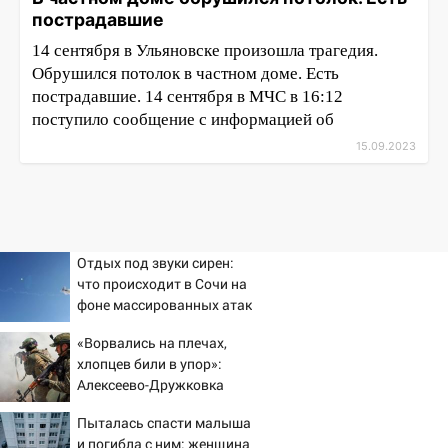
пострадавшие
14 сентября в Ульяновске произошла трагедия.
Обрушился потолок в частном доме. Есть
пострадавшие. 14 сентября в МЧС в 16:12
поступило сообщение с информацией об
15.09.2023
Отдых под звуки сирен:
что происходит в Сочи на
фоне массированных атак
беспилотников
«Ворвались на плечах,
хлопцев били в упор»:
Алексеево-Дружковка
стала могильником для
Пыталась спасти малыша
«птах Мадьяра»
и погибла с ним: женщина